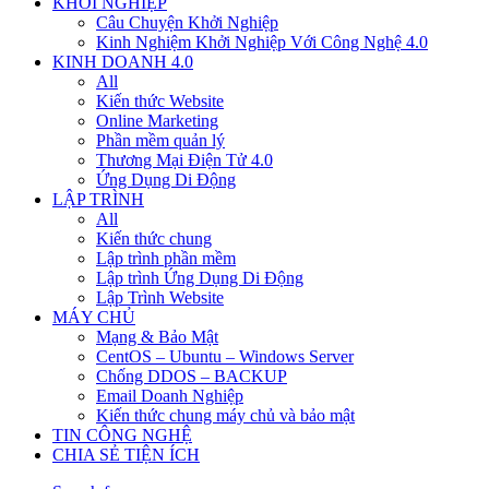
KHỞI NGHIỆP
Câu Chuyện Khởi Nghiệp
Kinh Nghiệm Khởi Nghiệp Với Công Nghệ 4.0
KINH DOANH 4.0
All
Kiến thức Website
Online Marketing
Phần mềm quản lý
Thương Mại Điện Tử 4.0
Ứng Dụng Di Động
LẬP TRÌNH
All
Kiến thức chung
Lập trình phần mềm
Lập trình Ứng Dụng Di Động
Lập Trình Website
MÁY CHỦ
Mạng & Bảo Mật
CentOS – Ubuntu – Windows Server
Chống DDOS – BACKUP
Email Doanh Nghiệp
Kiến thức chung máy chủ và bảo mật
TIN CÔNG NGHỆ
CHIA SẺ TIỆN ÍCH