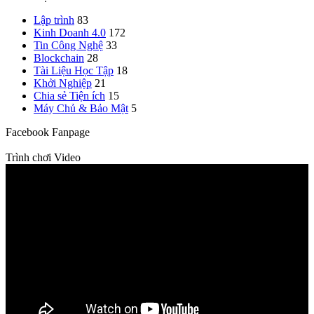
Lập trình
83
Kinh Doanh 4.0
172
Tin Công Nghệ
33
Blockchain
28
Tài Liệu Học Tập
18
Khởi Nghiệp
21
Chia sẻ Tiện ích
15
Máy Chủ & Bảo Mật
5
Facebook Fanpage
Trình chơi Video