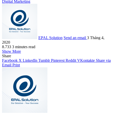
Digital Marketing
EPAL Solution
Send an email
3 Tháng 4,
2020
8.733
3 minutes read
Show More
Share
Facebook
X
LinkedIn
Tumblr
Pinterest
Reddit
VKontakte
Share via
Email
Print