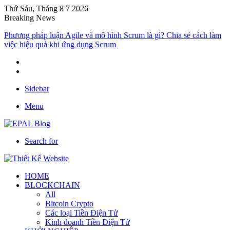
Thứ Sáu, Tháng 8 7 2026
Breaking News
Phương pháp luận Agile và mô hình Scrum là gì? Chia sẻ cách làm
việc hiệu quả khi ứng dụng Scrum
Sidebar
Menu
Search for
HOME
BLOCKCHAIN
All
Bitcoin Crypto
Các loại Tiền Điện Tử
Kinh doanh Tiền Điện Tử