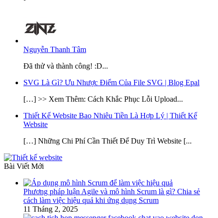
Nguyễn Thanh Tâm
Đã thử và thành công! :D...
SVG Là Gì? Ưu Nhược Điểm Của File SVG | Blog Epal
[…] >> Xem Thêm: Cách Khắc Phục Lỗi Upload...
Thiết Kế Website Bao Nhiêu Tiền Là Hợp Lý | Thiết Kế
Website
[…] Những Chi Phí Cần Thiết Để Duy Trì Website [...
Bài Viết Mới
Phương pháp luận Agile và mô hình Scrum là gì? Chia sẻ
cách làm việc hiệu quả khi ứng dụng Scrum
11 Tháng 2, 2025