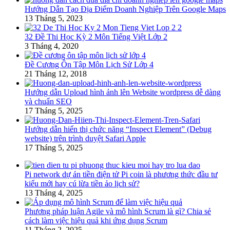
Hướng Dẫn Tạo Địa Điểm Doanh Nghiệp Trên Google Maps
13 Tháng 5, 2023
32 Đề Thi Học Kỳ 2 Môn Tiếng Việt Lớp 2
3 Tháng 4, 2020
Đề Cương Ôn Tập Môn Lịch Sử Lớp 4
21 Tháng 12, 2018
Hướng dẫn Upload hình ảnh lên Website wordpress dễ dàng
và chuẩn SEO
17 Tháng 5, 2025
Hướng dẫn hiển thị chức năng “Inspect Element” (Debug
website) trên trình duyệt Safari Apple
17 Tháng 5, 2025
Pi network dự án tiền điện tử Pi coin là phương thức đầu tư
kiểu mới hay cú lừa tiền ảo lịch sử?
13 Tháng 4, 2025
Phương pháp luận Agile và mô hình Scrum là gì? Chia sẻ
cách làm việc hiệu quả khi ứng dụng Scrum
11 Tháng 2, 2025