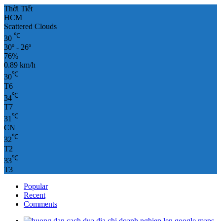
Thời Tiết
HCM
Scattered Clouds
℃
30
30º - 26º
76%
0.89 km/h
℃
30
T6
℃
34
T7
℃
31
CN
℃
32
T2
℃
33
T3
Popular
Recent
Comments