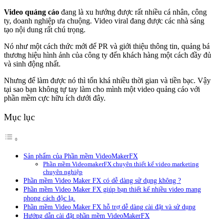
Video quảng cáo
đang là xu hướng được rất nhiều cá nhân, công
ty, doanh nghiệp ưa chuộng. Video viral đang được các nhà sáng
tạo nội dung rất chú trọng.
Nó như một cách thức mới để PR và giới thiệu thông tin, quảng bá
thương hiệu hình ảnh của công ty đến khách hàng một cách đầy đủ
và sinh động nhất.
Nhưng để làm được nó thì tốn khá nhiều thời gian và tiền bạc. Vậy
tại sao bạn không tự tay làm cho mình một video quảng cáo với
phần mềm cực hữu ích dưới đây.
Mục lục
Sản phẩm của Phần mềm VideoMakerFX
Phần mềm VideomakerFX chuyên thiết kế video marketing
chuyên nghiệp
Phần mềm Video Maker FX có dễ dàng sử dụng không ?
Phần mềm Video Maker FX giúp bạn thiết kế nhiều video mang
phong cách độc lạ.
Phần mềm Video Maker FX hỗ trợ dễ dàng cài đặt và sử dụng
Hướng dẫn cài đặt phần mềm VideoMakerFX