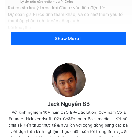
Lý do nên cân nhắc mua Pi Coin:
Rủi ro cần lưu ý trước khi đầu tư vào tiền điện tử:
Dự đoán giá Pi (có tính tham khảo) và có nhờ thêm yếu tố
thu thập phân tích từ các công cụ AI:
Lời khuyên:
Show More
Nhiều người đang hoài nghi về Pi Network là 1 dự
án tiền điện tử theo phương thức blockchain hay 1
cú lừa lớn của giới tiền số, nhất là với tính khả nghi
về việc lưu trữ phi tập trung hay do Pi Core Team
quản lý hoàn toàn.
Tìm hiểu về Pi Network trước để
hiểu cơ chế vận hành của tiền
điện tử Pi coin
Jack Nguyễn 88
Với kinh nghiệm 10+ năm CEO EPAL Solution, 06+ năm Co &
Founder Halozendsoft, 02+ Co&Founder Bcas.media ... Kết nối
chia sẻ kiến thức thực tế & hữu ích với cộng đồng bằng các bài
viết dựa trên kinh nghiệm thực chiến của tôi trong lĩnh vực &
Pi Network là một nền tảng tiền điện tử xã hội,nền tảng