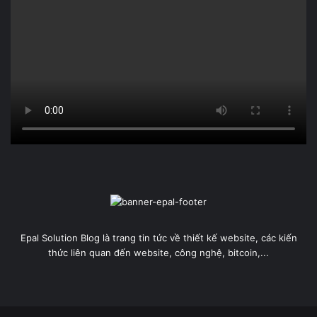
Việc có nên mua Pi Coin hay không phụ thuộc vào mục tiêu
đầu tư, mức độ chấp nhận rủi ro và đánh giá cá nhân của
bạn về tiềm năng của dự án. Dưới đây là một số yếu tố để
bạn cân nhắc:
Lý do nên cân nhắc mua Pi Coin:
Tiềm năng tăng trưởng:
Pi Network có một cộng đồng người dùng lớn,
Epal Solution Blog là trang tin tức về thiết kế website, các kiến
điều này có thể tạo ra nhu cầu đáng kể khi hệ
thức liên quan đến website, công nghệ, bitcoin,...
sinh thái phát triển. Với hơn 65 triệu người dùng
hoạt động, nếu chỉ một phần nhỏ trong số họ bắt
đầu giao dịch hoặc sử dụng Pi, giá trị của nó có