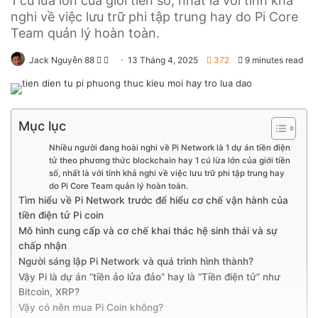
1 cú lừa lớn của giới tiền số, nhất là với tính khả
nghi về việc lưu trữ phi tập trung hay do Pi Core
Team quản lý hoàn toàn.
Jack Nguyễn 88
F
S
13 Tháng 4, 2025
372
9 minutes read
o
e
l
n
l
d
Mục lục
o
a
w
n
Nhiều người đang hoài nghi về Pi Network là 1 dự án tiền điện
tử theo phương thức blockchain hay 1 cú lừa lớn của giới tiền
o
e
số, nhất là với tính khả nghi về việc lưu trữ phi tập trung hay
n
m
do Pi Core Team quản lý hoàn toàn.
X
a
Tìm hiểu về Pi Network trước để hiểu cơ chế vận hành của
i
tiền điện tử Pi coin
Mô hình cung cấp và cơ chế khai thác hệ sinh thái và sự
l
chấp nhận
Người sáng lập Pi Network và quá trình hình thành?
Vậy Pi là dự án “tiền ảo lửa đảo” hay là “Tiền điện tử” như
Bitcoin, XRP?
Vậy có nên mua Pi Coin không?