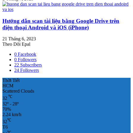
Hướng dẫn scan tài liệu bằng Google Drive trên
điện thoại Android và iOS (iPhone)
21 Tháng 6, 2023
Theo Dõi Epal
0
Facebook
0
Followers
22
Subscribers
24
Followers
Thời Tiết
HCM
Scattered Clouds
℃
32
32º - 28º
70%
2.24 km/h
℃
32
T6
℃