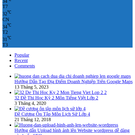
34
T7
℃
32
CN
℃
34
T2
℃
31
T3
Popular
Recent
Comments
Hướng Dẫn Tạo Địa Điểm Doanh Nghiệp Trên Google Maps
13 Tháng 5, 2023
32 Đề Thi Học Kỳ 2 Môn Tiếng Việt Lớp 2
3 Tháng 4, 2020
Đề Cương Ôn Tập Môn Lịch Sử Lớp 4
21 Tháng 12, 2018
Hướng dẫn Upload hình ảnh lên Website wordpress dễ dàng