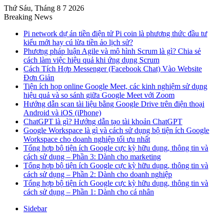
Thứ Sáu, Tháng 8 7 2026
Breaking News
Pi network dự án tiền điện tử Pi coin là phương thức đầu tư
kiểu mới hay cú lừa tiền ảo lịch sử?
Phương pháp luận Agile và mô hình Scrum là gì? Chia sẻ
cách làm việc hiệu quả khi ứng dụng Scrum
Cách Tích Hợp Messenger (Facebook Chat) Vào Website
Đơn Giản
Tiện ích họp online Google Meet, các kinh nghiệm sử dụng
hiệu quả và so sánh giữa Google Meet với Zoom
Hướng dẫn scan tài liệu bằng Google Drive trên điện thoại
Android và iOS (iPhone)
ChatGPT là gì? Hướng dẫn tạo tài khoản ChatGPT
Google Workspace là gì và cách sử dụng bộ tiện ích Google
Workspace cho doanh nghiệp tối ưu nhất
Tổng hợp bộ tiện ích Google cực kỳ hữu dụng, thông tin và
cách sử dụng – Phần 3: Dành cho marketing
Tổng hợp bộ tiện ích Google cực kỳ hữu dụng, thông tin và
cách sử dụng – Phần 2: Dành cho doanh nghiệp
Tổng hợp bộ tiện ích Google cực kỳ hữu dụng, thông tin và
cách sử dụng – Phần 1: Dành cho cá nhân
Sidebar