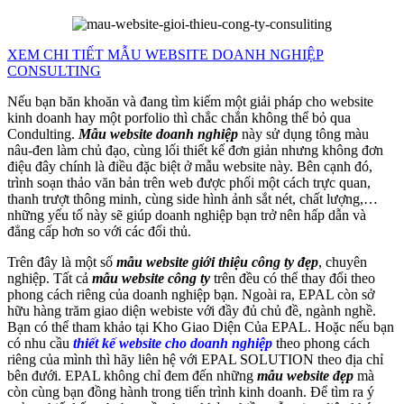
XEM CHI TIẾT MẪU WEBSITE DOANH NGHIỆP
CONSULTING
Nếu bạn băn khoăn và đang tìm kiếm một giải pháp cho website
kinh doanh hay một porfolio thì chắc chắn không thể bỏ qua
Condulting.
Mẫu website doanh nghiệp
này sử dụng tông màu
nâu-đen làm chủ đạo, cùng lối thiết kế đơn giản nhưng không đơn
điệu đây chính là điều đặc biệt ở mẫu website này. Bên cạnh đó,
trình soạn thảo văn bản trên web được phối một cách trực quan,
thanh trượt thông minh, cùng side hình ảnh sắt nét, chất lượng,…
những yếu tố này sẽ giúp doanh nghiệp bạn trở nên hấp dẫn và
đẳng cấp hơn so với các đối thủ.
Trên đây là một số
mẫu website giới thiệu công ty đẹp
, chuyên
nghiệp. Tất cả
mẫu website công ty
trên đều có thể thay đổi theo
phong cách riêng của doanh nghiệp bạn. Ngoài ra, EPAL còn sở
hữu hàng trăm giao diện webiste với đầy đủ chủ đề, ngành nghề.
Bạn có thể tham khảo tại Kho Giao Diện Của EPAL. Hoặc nếu bạn
có nhu cầu
thiết kế website cho doanh nghiệp
theo phong cách
riêng của mình thì hãy liên hệ với EPAL SOLUTION theo địa chỉ
bên đưới. EPAL không chỉ đem đến những
mẫu website đẹp
mà
còn cùng bạn đồng hành trong tiến trình kinh doanh. Để tìm ra ý