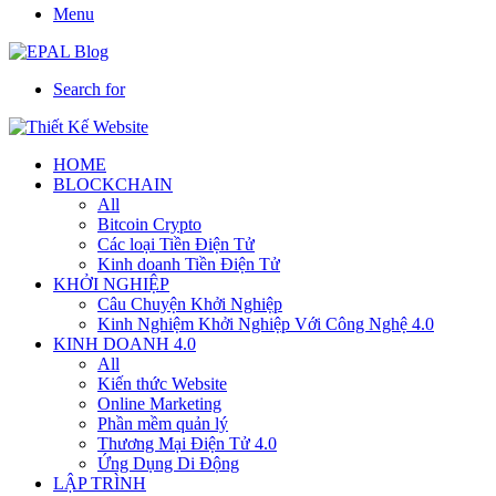
Menu
Search for
HOME
BLOCKCHAIN
All
Bitcoin Crypto
Các loại Tiền Điện Tử
Kinh doanh Tiền Điện Tử
KHỞI NGHIỆP
Câu Chuyện Khởi Nghiệp
Kinh Nghiệm Khởi Nghiệp Với Công Nghệ 4.0
KINH DOANH 4.0
All
Kiến thức Website
Online Marketing
Phần mềm quản lý
Thương Mại Điện Tử 4.0
Ứng Dụng Di Động
LẬP TRÌNH