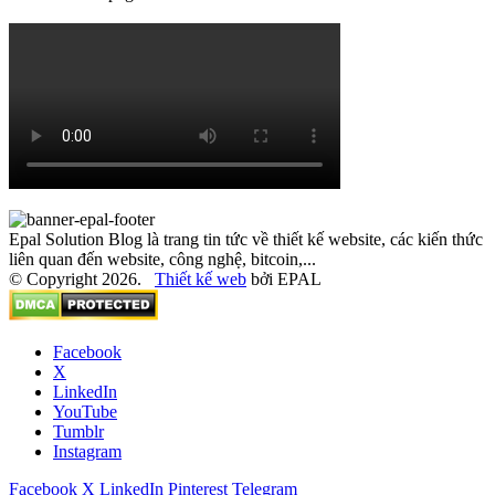
Epal Solution Blog là trang tin tức về thiết kế website, các kiến thức
liên quan đến website, công nghệ, bitcoin,...
© Copyright 2026.
Thiết kế web
bởi EPAL
Facebook
X
LinkedIn
YouTube
Tumblr
Instagram
Facebook
X
LinkedIn
Pinterest
Telegram