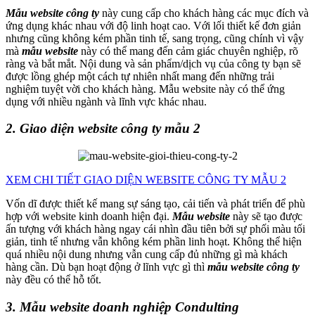
Mẫu website công ty
này cung cấp cho khách hàng các mục đích và
ứng dụng khác nhau với độ linh hoạt cao. Với lối thiết kế đơn giản
nhưng cũng không kém phần tinh tế, sang trọng, cũng chính vì vậy
mà
mẫu website
này có thể mang đến cảm giác chuyên nghiệp, rõ
ràng và bắt mắt. Nội dung và sản phẩm/dịch vụ của công ty bạn sẽ
được lồng ghép một cách tự nhiên nhất mang đến những trải
nghiệm tuyệt vời cho khách hàng. Mẫu website này có thể ứng
dụng với nhiều ngành và lĩnh vực khác nhau.
2. Giao diện website công ty mẫu 2
XEM CHI TIẾT GIAO DIỆN WEBSITE CÔNG TY MẪU 2
Vốn dĩ được thiết kế mang sự sáng tạo, cải tiến và phát triển để phù
hợp với website kinh doanh hiện đại.
Mẫu website
này sẽ tạo được
ấn tượng với khách hàng ngay cái nhìn đầu tiên bởi sự phối màu tối
giản, tinh tế nhưng vẫn không kém phần linh hoạt. Không thể hiện
quá nhiều nội dung nhưng vẫn cung cấp đủ những gì mà khách
hàng cần. Dù bạn hoạt động ở lĩnh vực gì thì
mẫu website công ty
này đều có thể hỗ tốt.
3. Mẫu website doanh nghiệp Condulting