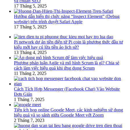
và chuẩn SEO
17 Tháng 5, 2025
Hướng dẫn hiển thị chức năng “Inspect Element” (Debug
website) trên trình duyệt Safari Apple
17 Tháng 5, 2025
Pi network dự án tiền điện tử Pi coin là phương thức đầu tư
kiểu mới hay cú lừa tiền ảo lịch sử?
13 Tháng 4, 2025
Phương pháp luận Agile và mô hình Scrum là gì? Chia sẻ
cách làm việc hiệu quả khi ứng dụng Scrum
11 Tháng 2, 2025
Cách Tích Hợp Messenger (Facebook Chat) Vào Website
Đơn Giản
1 Tháng 7, 2025
Tiện ích họp online Google Meet, các kinh nghiệm sử dụng
hiệu quả và so sánh giữa Google Meet với Zoom
2 Tháng 7, 2023