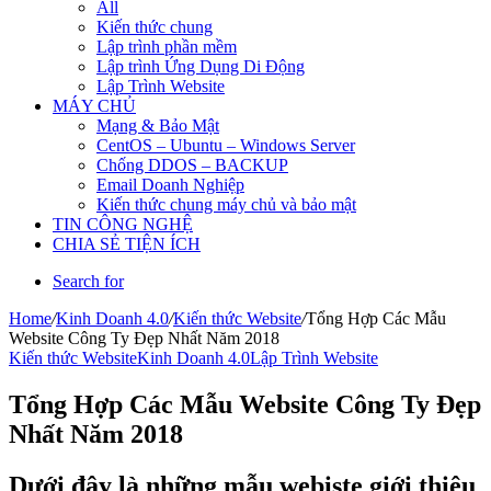
All
Kiến thức chung
Lập trình phần mềm
Lập trình Ứng Dụng Di Động
Lập Trình Website
MÁY CHỦ
Mạng & Bảo Mật
CentOS – Ubuntu – Windows Server
Chống DDOS – BACKUP
Email Doanh Nghiệp
Kiến thức chung máy chủ và bảo mật
TIN CÔNG NGHỆ
CHIA SẺ TIỆN ÍCH
Search for
Home
/
Kinh Doanh 4.0
/
Kiến thức Website
/
Tổng Hợp Các Mẫu
Website Công Ty Đẹp Nhất Năm 2018
Kiến thức Website
Kinh Doanh 4.0
Lập Trình Website
Tổng Hợp Các Mẫu Website Công Ty Đẹp
Nhất Năm 2018
Dưới đây là những mẫu webiste giới thiệu