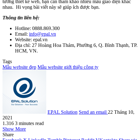
tưởng thiết kế web, bạn cần tham khảo nhiều mẫu giao diện khác
nhau. Hi vọng bài viết này sẽ giúp ích được bạn.
Thông tin liên hệ:
Hotline: 0888.869.300
Email:
info@epal.vn
Website: epal.vn
Địa chỉ: 27 Hoàng Hoa Thám, Phường 6, Q. Bình Thạnh, TP.
HCM, VN.
Tags
Mẫu website đẹp
Mẫu website giới thiệu công ty
EPAL Solution
Send an email
22 Tháng 10,
2021
1.316
3 minutes read
Show More
Share