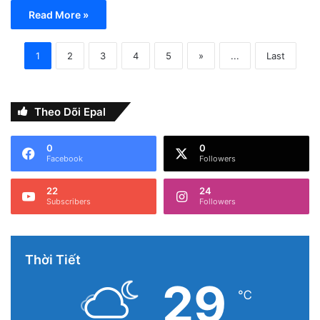
Read More »
1
2
3
4
5
»
...
Last
Theo Dõi Epal
0
0
Facebook
Followers
22
24
Subscribers
Followers
Thời Tiết
29
℃