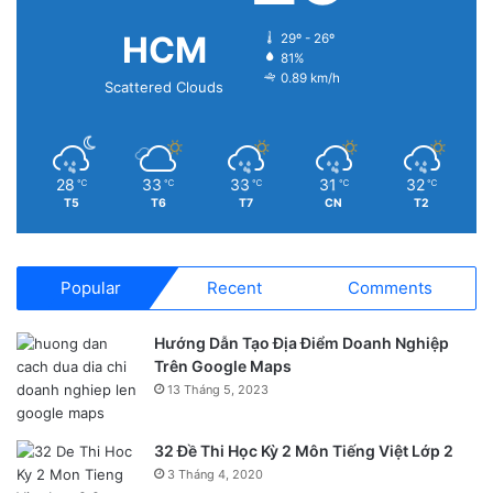
HCM
29º - 26º
81%
0.89 km/h
Scattered Clouds
28
33
33
31
32
℃
℃
℃
℃
℃
T5
T6
T7
CN
T2
Popular
Recent
Comments
Hướng Dẫn Tạo Địa Điểm Doanh Nghiệp
Trên Google Maps
13 Tháng 5, 2023
32 Đề Thi Học Kỳ 2 Môn Tiếng Việt Lớp 2
3 Tháng 4, 2020