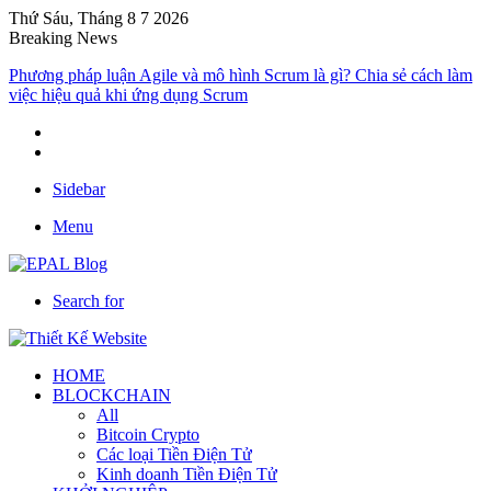
Thứ Sáu, Tháng 8 7 2026
Breaking News
Phương pháp luận Agile và mô hình Scrum là gì? Chia sẻ cách làm
việc hiệu quả khi ứng dụng Scrum
Sidebar
Menu
Search for
HOME
BLOCKCHAIN
All
Bitcoin Crypto
Các loại Tiền Điện Tử
Kinh doanh Tiền Điện Tử