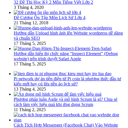
32 Đề Thi Học Kỳ 2 Môn Tiếng Việt Lớp 2
3 Tháng 4, 2020
Đề Cương Ôn Tập Môn Lịch Sử Lớp 4
21 Tháng 12, 2018
Hướng dẫn Upload hình ảnh lên Website wordpress dễ dàng
và chuẩn SEO
17 Tháng 5, 2025
Hướng dẫn hiển thị chức năng “Inspect Element” (Debug
website) trên trình duyệt Safari Apple
17 Tháng 5, 2025
Pi network dự án tiền điện tử Pi coin là phương thức đầu tư
kiểu mới hay cú lừa tiền ảo lịch sử?
13 Tháng 4, 2025
Phương pháp luận Agile và mô hình Scrum là gì? Chia sẻ
cách làm việc hiệu quả khi ứng dụng Scrum
11 Tháng 2, 2025
Cách Tích Hợp Messenger (Facebook Chat) Vào Website