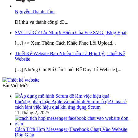
Nguyễn Thanh Tâm
Đã thử và thành công! :D...
SVG Là Gì? Ưu Nhược Điểm Của File SVG | Blog Epal
[…] >> Xem Thêm: Cách Khắc Phục Lỗi Upload...
Thiết Kế Website Bao Nhiêu Tiền Là Hợp Lý | Thiết Kế
Website
[…] Những Chi Phí Cần Thiết Để Duy Trì Website [...
Bài Viết Mới
Phương pháp luận Agile và mô hình Scrum là gì? Chia sẻ
cách làm việc hiệu quả khi ứng dụng Scrum
11 Tháng 2, 2025
Cách Tích Hợp Messenger (Facebook Chat) Vào Website
Đơn Giản