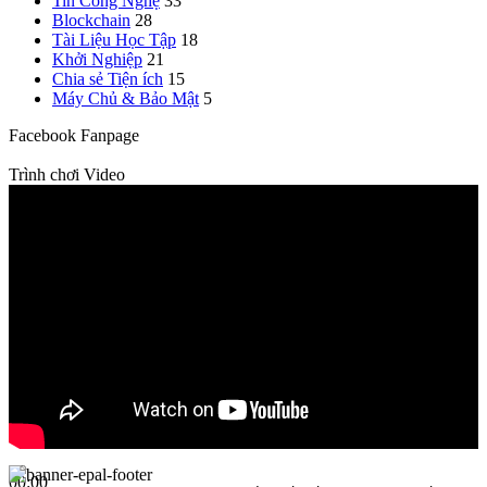
Tin Công Nghệ
33
Blockchain
28
Tài Liệu Học Tập
18
Khởi Nghiệp
21
Chia sẻ Tiện ích
15
Máy Chủ & Bảo Mật
5
Facebook Fanpage
Trình chơi Video
00:00