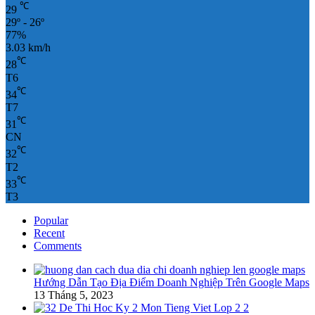
℃
29
29º - 26º
77%
3.03 km/h
℃
28
T6
℃
34
T7
℃
31
CN
℃
32
T2
℃
33
T3
Popular
Recent
Comments
Hướng Dẫn Tạo Địa Điểm Doanh Nghiệp Trên Google Maps
13 Tháng 5, 2023