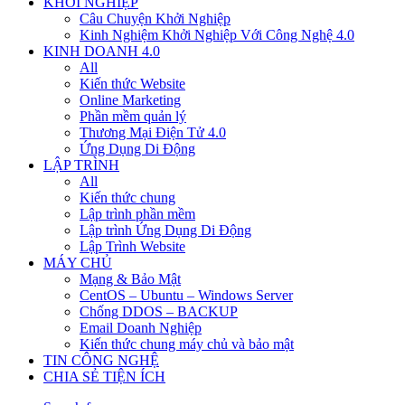
KHỞI NGHIỆP
Câu Chuyện Khởi Nghiệp
Kinh Nghiệm Khởi Nghiệp Với Công Nghệ 4.0
KINH DOANH 4.0
All
Kiến thức Website
Online Marketing
Phần mềm quản lý
Thương Mại Điện Tử 4.0
Ứng Dụng Di Động
LẬP TRÌNH
All
Kiến thức chung
Lập trình phần mềm
Lập trình Ứng Dụng Di Động
Lập Trình Website
MÁY CHỦ
Mạng & Bảo Mật
CentOS – Ubuntu – Windows Server
Chống DDOS – BACKUP
Email Doanh Nghiệp
Kiến thức chung máy chủ và bảo mật
TIN CÔNG NGHỆ
CHIA SẺ TIỆN ÍCH