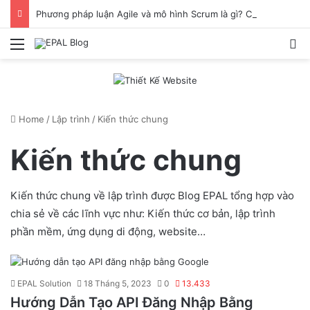
Phương pháp luận Agile và mô hình Scrum là gì? Chia sẻ cách làm việc hiệu quả khi ứng dụng Scrum
Menu
S
Home
/
Lập trình
/
Kiến thức chung
Kiến thức chung
Kiến thức chung về lập trình được Blog EPAL tổng hợp vào
chia sẻ về các lĩnh vực như: Kiến thức cơ bản, lập trình
phần mềm, ứng dụng di động, website…
EPAL Solution
18 Tháng 5, 2023
0
13.433
Hướng Dẫn Tạo API Đăng Nhập Bằng