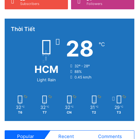
Subscribers
Followers
Thời Tiết
28
℃
HCM
32º - 28º
88%
0.45 km/h
Light Rain
32
32
32
31
29
℃
℃
℃
℃
℃
T6
T7
CN
T2
T3
Popular
Recent
Comments