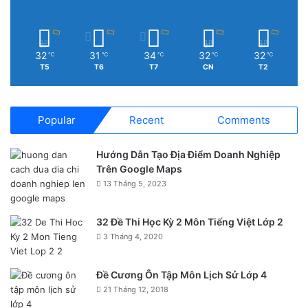
32
31
34
32
32
℃
℃
℃
℃
℃
T5
T6
T7
CN
T2
Popular
Recent
Comments
Hướng Dẫn Tạo Địa Điểm Doanh Nghiệp
Trên Google Maps
13 Tháng 5, 2023
32 Đề Thi Học Kỳ 2 Môn Tiếng Việt Lớp 2
3 Tháng 4, 2020
Đề Cương Ôn Tập Môn Lịch Sử Lớp 4
21 Tháng 12, 2018