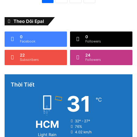
Theo Dõi Epal
0
0
Facebook
Followers
22
24
Subscribers
Followers
Thời Tiết
31
℃
HCM
32º - 27º
76%
4.02 km/h
Light Rain