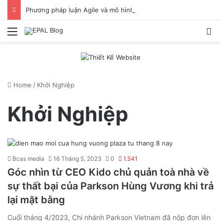
Phương pháp luận Agile và mô hình Scrum là gì? Chia sẻ cách làm việc hiệu quả khi ứng dụng Scrum
Menu
S
Home
/
Khởi Nghiệp
Khởi Nghiệp
Bcas media
16 Tháng 5, 2023
0
1.541
Góc nhìn từ CEO Kido chủ quản toà nhà về
sự thất bại của Parkson Hùng Vương khi trả
lại mặt bằng
Cuối tháng 4/2023, Chi nhánh Parkson Vietnam đã nộp đơn lên