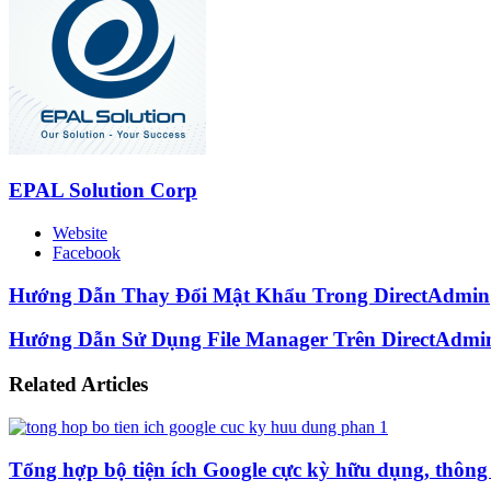
EPAL Solution Corp
Website
Facebook
Hướng Dẫn Thay Đổi Mật Khẩu Trong DirectAdmin
Hướng Dẫn Sử Dụng File Manager Trên DirectAdmi
Related Articles
Tổng hợp bộ tiện ích Google cực kỳ hữu dụng, thông