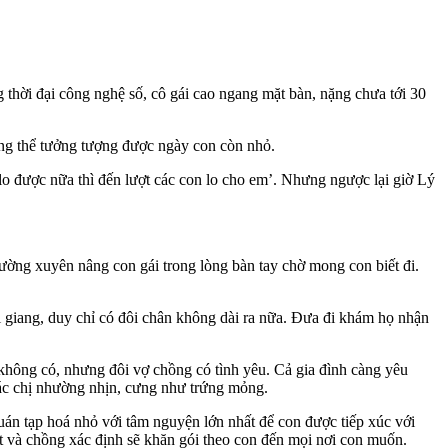
hời đại công nghệ số, cô gái cao ngang mặt bàn, nặng chưa tới 30
ng thể tưởng tượng được ngày con còn nhỏ.
o được nữa thì đến lượt các con lo cho em’. Nhưng ngược lại giờ Lý
hường xuyên nâng con gái trong lòng bàn tay chờ mong con biết đi.
ỏi giang, duy chỉ có đôi chân không dài ra nữa. Đưa đi khám họ nhận
 không có, nhưng đôi vợ chồng có tình yêu. Cả gia đình càng yêu
các chị nhường nhịn, cưng như trứng mỏng.
n tạp hoá nhỏ với tâm nguyện lớn nhất để con được tiếp xúc với
ết và chồng xác định sẽ khăn gói theo con đến mọi nơi con muốn.