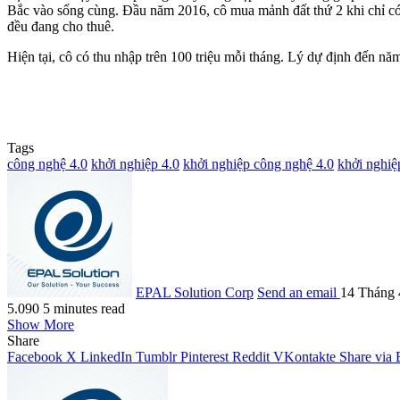
Bắc vào sống cùng. Đầu năm 2016, cô mua mảnh đất thứ 2 khi chỉ có 
đều đang cho thuê.
Hiện tại, cô có thu nhập trên 100 triệu mỗi tháng. Lý dự định đến nă
Tags
công nghệ 4.0
khởi nghiệp 4.0
khởi nghiệp công nghệ 4.0
khởi nghiệp
EPAL Solution Corp
Send an email
14 Tháng 
5.090
5 minutes read
Show More
Share
Facebook
X
LinkedIn
Tumblr
Pinterest
Reddit
VKontakte
Share via 