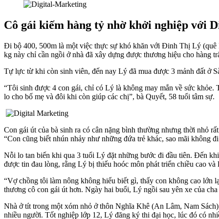
Cô gái kiếm hàng tỷ nhờ khởi nghiệp với D
Đi bộ 400, 500m là một việc thực sự khó khăn với Đinh Thị Lý (quê
kg này chỉ cần ngồi ở nhà đã xây dựng được thương hiệu cho hàng t
Tự lực từ khi còn sinh viên, đến nay Lý đã mua được 3 mảnh đất ở 
“Tôi sinh được 4 con gái, chỉ có Lý là không may mắn về sức khỏe. 
lo cho bố mẹ và đôi khi còn giúp các chị”, bà Quyết, 58 tuổi tâm sự.
Con gái út của bà sinh ra có cân nặng bình thường nhưng thời nhỏ rấ
“Con cũng biết nhún nhảy như những đứa trẻ khác, sao mãi không đi 
Nỗi lo tan biến khi qua 3 tuổi Lý đặt những bước đi đầu tiên. Đến kh
được tin đau lòng, rằng Lý bị thiếu hoóc môn phát triển chiều cao và
“Vợ chồng tôi làm nông không hiểu biết gì, thấy con không cao lớn l
thương cô con gái út hơn. Ngày hai buổi, Lý ngồi sau yên xe của c
Nhà ở tít trong một xóm nhỏ ở thôn Nghĩa Khê (An Lâm, Nam Sách), 
nhiều người. Tốt nghiệp lớp 12, Lý đăng ký thi đại học, lúc đó có n