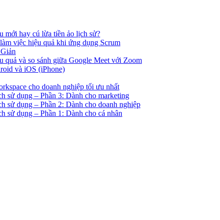
u mới hay cú lừa tiền ảo lịch sử?
 làm việc hiệu quả khi ứng dụng Scrum
 Giản
ệu quả và so sánh giữa Google Meet với Zoom
droid và iOS (iPhone)
orkspace cho doanh nghiệp tối ưu nhất
ách sử dụng – Phần 3: Dành cho marketing
ách sử dụng – Phần 2: Dành cho doanh nghiệp
ách sử dụng – Phần 1: Dành cho cá nhân