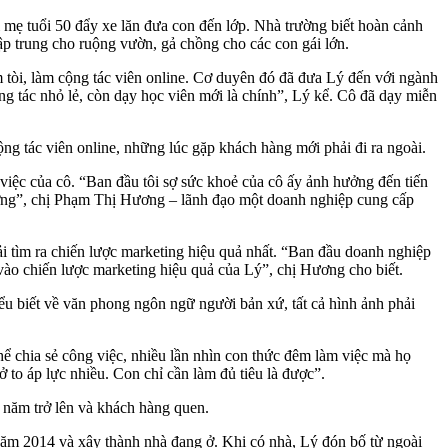
 tuổi 50 đẩy xe lăn đưa con đến lớp. Nhà trường biết hoàn cảnh
tập trung cho ruộng vườn, gả chồng cho các con gái lớn.
m tòi, làm cộng tác viên online. Cơ duyên đó đã đưa Lý đến với ngành
ng tác nhỏ lẻ, còn dạy học viên mới là chính”, Lý kể. Cô đã dạy miễn
ộng tác viên online, những lúc gặp khách hàng mới phải đi ra ngoài.
việc của cô. “Ban đầu tôi sợ sức khoẻ của cô ấy ảnh hưởng đến tiến
n tưởng”, chị Phạm Thị Hương – lãnh đạo một doanh nghiệp cung cấp
i tìm ra chiến lược marketing hiệu quả nhất. “Ban đầu doanh nghiệp
 vào chiến lược marketing hiệu quả của Lý”, chị Hương cho biết.
ểu biết về văn phong ngôn ngữ người bản xứ, tất cả hình ảnh phải
 chia sẻ công việc, nhiều lần nhìn con thức đêm làm việc mà họ
to áp lực nhiều. Con chỉ cần làm đủ tiêu là được”.
 năm trở lên và khách hàng quen.
năm 2014 và xây thành nhà đang ở. Khi có nhà, Lý đón bố từ ngoài