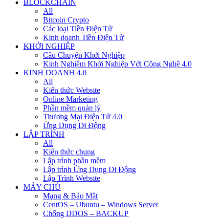
BLOCKCHAIN
All
Bitcoin Crypto
Các loại Tiền Điện Tử
Kinh doanh Tiền Điện Tử
KHỞI NGHIỆP
Câu Chuyện Khởi Nghiệp
Kinh Nghiệm Khởi Nghiệp Với Công Nghệ 4.0
KINH DOANH 4.0
All
Kiến thức Website
Online Marketing
Phần mềm quản lý
Thương Mại Điện Tử 4.0
Ứng Dụng Di Động
LẬP TRÌNH
All
Kiến thức chung
Lập trình phần mềm
Lập trình Ứng Dụng Di Động
Lập Trình Website
MÁY CHỦ
Mạng & Bảo Mật
CentOS – Ubuntu – Windows Server
Chống DDOS – BACKUP