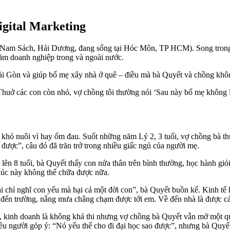
igital Marketing
 Nam Sách, Hải Dương, đang sống tại Hóc Môn, TP HCM). Song trong t
răm doanh nghiệp trong và ngoài nước.
Sài Gòn và giúp bố mẹ xây nhà ở quê – điều mà bà Quyết và chồng khô
Thuở các con còn nhỏ, vợ chồng tôi thường nói ‘Sau này bố mẹ không l
t khó nuôi vì hay ốm đau. Suốt những năm Lý 2, 3 tuổi, vợ chồng bà t
được”, câu đó đã trăn trở trong nhiều giấc ngủ của người mẹ.
i lên 8 tuổi, bà Quyết thấy con nửa thân trên bình thường, học hành gi
 lúc này không thể chữa được nữa.
ại chỉ nghĩ con yếu mà hại cả một đời con”, bà Quyết buồn kể. Kinh tế
ha đến trường, nắng mưa chẳng chạm được tới em. Về đến nhà là được 
kinh doanh là không khả thi nhưng vợ chồng bà Quyết vẫn mở một quá
hiều người góp ý: “Nó yếu thế cho đi đại học sao được”, nhưng bà Quy