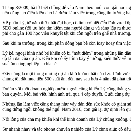
Tháng 8/2009, bà từ biệt chồng để vào Nam theo nuôi con gái học 
nên cũng tạo điều kiện cho bà được làm việc trong căng tin trường ha
Về phần Lý, từ năm thứ nhất đại học, cô tình cờ biết đến lĩnh vực Di
SEO online (tối ưu hóa tìm kiếm của người dùng) và sáng lập ra thươ
phí cho gần 100 học viên khuyết tật khi còn ngồi trên ghế nhà trường
Sau khi ra trường, trong khi phần đông bạn bè còn loay hoay tìm việc
Lý kể, ngoại hình nhỏ bé khiến cô bị “mất điểm” trong những lần đầu
độ lâu dài của dự án. Đến khi cô ấy trình bày ý tưởng, kiến thức về 
suất ăn công nghiệp – chia sẻ.
Đây cũng là một trong những dự án khó khăn nhất của Lý. Lĩnh vực c
chúng tôi đặt mục tiêu 500 suất ăn, đến nay sau hơn 4 năm đã phát tr
Dự án với một doanh nghiệp nước ngoài cũng khiến Lý căng thẳng vài
bản quyền. Mỗi bài viết, hình ảnh trải qua 4 cấp duyệt. Cuối cùng dự
Những lần làm việc căng thẳng như vậy dẫn đến sức khỏe cô giảm sút
cũng đứng ngồi không thể ngủ. Năm 2016, con gái lại dự định lên quậ
Nỗi lòng của cha mẹ khiến khí thế kinh doanh của Lý chùng xuống. 
Sự nhanh nhạy và tác phong chuyên nghiệp của Lý cũng giúp cô đầu 