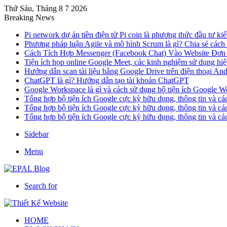
Thứ Sáu, Tháng 8 7 2026
Breaking News
Pi network dự án tiền điện tử Pi coin là phương thức đầu tư kiể
Phương pháp luận Agile và mô hình Scrum là gì? Chia sẻ cách
Cách Tích Hợp Messenger (Facebook Chat) Vào Website Đơn
Tiện ích họp online Google Meet, các kinh nghiệm sử dụng hi
Hướng dẫn scan tài liệu bằng Google Drive trên điện thoại An
ChatGPT là gì? Hướng dẫn tạo tài khoản ChatGPT
Google Workspace là gì và cách sử dụng bộ tiện ích Google W
Tổng hợp bộ tiện ích Google cực kỳ hữu dụng, thông tin và c
Tổng hợp bộ tiện ích Google cực kỳ hữu dụng, thông tin và c
Tổng hợp bộ tiện ích Google cực kỳ hữu dụng, thông tin và c
Sidebar
Menu
Search for
HOME