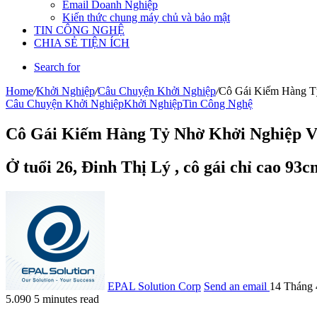
Email Doanh Nghiệp
Kiến thức chung máy chủ và bảo mật
TIN CÔNG NGHỆ
CHIA SẺ TIỆN ÍCH
Search for
Home
/
Khởi Nghiệp
/
Câu Chuyện Khởi Nghiệp
/
Cô Gái Kiếm Hàng Tỷ
Câu Chuyện Khởi Nghiệp
Khởi Nghiệp
Tin Công Nghệ
Cô Gái Kiếm Hàng Tỷ Nhờ Khởi Nghiệp Vớ
Ở tuổi 26, Đinh Thị Lý , cô gái chỉ cao 93
EPAL Solution Corp
Send an email
14 Tháng 
5.090
5 minutes read