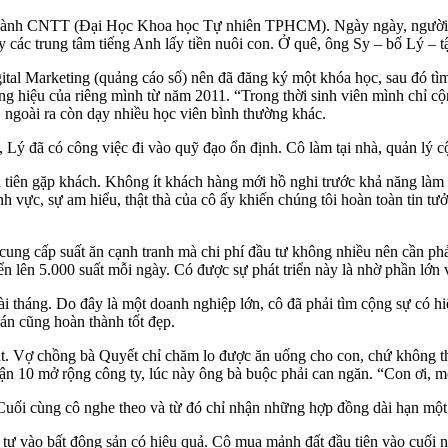
ngành CNTT (Đại Học Khoa học Tự nhiên TPHCM). Ngày ngày, người mẹ
y các trung tâm tiếng Anh lấy tiền nuôi con. Ở quê, ông Sy – bố Lý – 
gital Marketing (quảng cáo số) nên đã đăng ký một khóa học, sau đó tì
ng hiệu của riêng mình từ năm 2011. “Trong thời sinh viên mình chỉ cộ
, ngoài ra còn dạy nhiều học viên bình thường khác.
, Lý đã có công việc đi vào quỹ đạo ổn định. Cô làm tại nhà, quản lý c
 tiên gặp khách. Không ít khách hàng mới hồ nghi trước khả năng làm 
lĩnh vực, sự am hiểu, thật thà của cô ấy khiến chúng tôi hoàn toàn ti
ung cấp suất ăn cạnh tranh mà chi phí đầu tư không nhiều nên cần phả
iển lên 5.000 suất mỗi ngày. Có được sự phát triển này là nhờ phần lớn
 tháng. Do đây là một doanh nghiệp lớn, cô đã phải tìm cộng sự có hi
 án cũng hoàn thành tốt đẹp.
. Vợ chồng bà Quyết chỉ chăm lo được ăn uống cho con, chứ không thể
n 10 mở rộng công ty, lúc này ông bà buộc phải can ngăn. “Con ơi, mở 
Cuối cùng cô nghe theo và từ đó chỉ nhận những hợp đồng dài hạn một
tư vào bất động sản có hiệu quả. Cô mua mảnh đất đầu tiên vào cuối 