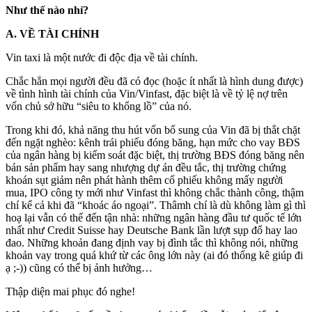
Như thế nào nhỉ?
A. VỀ TÀI CHÍNH
Vin taxi là một nước đi độc địa về tài chính.
Chắc hẳn mọi người đều đã có đọc (hoặc ít nhất là hình dung được)
về tình hình tài chính của Vin/Vinfast, đặc biệt là về tỷ lệ nợ trên
vốn chủ sở hữu “siêu to khổng lồ” của nó.
Trong khi đó, khả năng thu hút vốn bổ sung của Vin đã bị thắt chặt
đến ngặt nghèo: kênh trái phiếu đóng băng, hạn mức cho vay BĐS
của ngân hàng bị kiểm soát đặc biệt, thị trường BĐS đóng băng nên
bán sản phẩm hay sang nhượng dự án đều tắc, thị trường chứng
khoán sụt giảm nên phát hành thêm cổ phiếu không mấy người
mua, IPO công ty mới như Vinfast thì không chắc thành công, thậm
chí kể cả khi đã “khoác áo ngoại”. Thâmh chí là dù không làm gì thì
hoạ lại vẫn có thể đến tận nhà: những ngân hàng đầu tư quốc tế lớn
nhất như Credit Suisse hay Deutsche Bank lần lượt sụp đổ hay lao
đao. Những khoản đang định vay bị đình tắc thì không nói, những
khoản vay trong quá khứ từ các ông lớn này (ai đó thống kê giúp đi
ạ ;-)) cũng có thể bị ảnh hưởng…
Thập diện mai phục đó nghe!