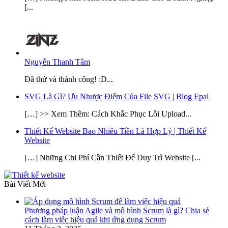
[...
Nguyễn Thanh Tâm
Đã thử và thành công! :D...
SVG Là Gì? Ưu Nhược Điểm Của File SVG | Blog Epal
[…] >> Xem Thêm: Cách Khắc Phục Lỗi Upload...
Thiết Kế Website Bao Nhiêu Tiền Là Hợp Lý | Thiết Kế
Website
[…] Những Chi Phí Cần Thiết Để Duy Trì Website [...
Bài Viết Mới
Phương pháp luận Agile và mô hình Scrum là gì? Chia sẻ
cách làm việc hiệu quả khi ứng dụng Scrum