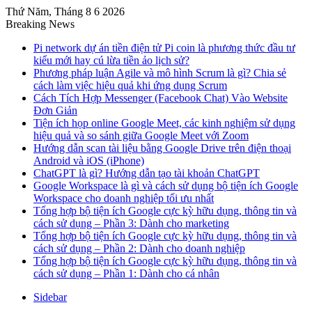
Thứ Năm, Tháng 8 6 2026
Breaking News
Pi network dự án tiền điện tử Pi coin là phương thức đầu tư
kiểu mới hay cú lừa tiền ảo lịch sử?
Phương pháp luận Agile và mô hình Scrum là gì? Chia sẻ
cách làm việc hiệu quả khi ứng dụng Scrum
Cách Tích Hợp Messenger (Facebook Chat) Vào Website
Đơn Giản
Tiện ích họp online Google Meet, các kinh nghiệm sử dụng
hiệu quả và so sánh giữa Google Meet với Zoom
Hướng dẫn scan tài liệu bằng Google Drive trên điện thoại
Android và iOS (iPhone)
ChatGPT là gì? Hướng dẫn tạo tài khoản ChatGPT
Google Workspace là gì và cách sử dụng bộ tiện ích Google
Workspace cho doanh nghiệp tối ưu nhất
Tổng hợp bộ tiện ích Google cực kỳ hữu dụng, thông tin và
cách sử dụng – Phần 3: Dành cho marketing
Tổng hợp bộ tiện ích Google cực kỳ hữu dụng, thông tin và
cách sử dụng – Phần 2: Dành cho doanh nghiệp
Tổng hợp bộ tiện ích Google cực kỳ hữu dụng, thông tin và
cách sử dụng – Phần 1: Dành cho cá nhân
Sidebar