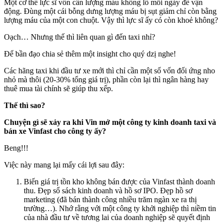
Một cơ thể lực sĩ vốn cần lượng máu khổng lồ mỗi ngày để vận
động. Đùng một cái bỗng dưng lượng máu bị sụt giảm chỉ còn bằng
lượng máu của một con chuột. Vậy thì lực sĩ ấy có còn khoẻ không?
Oạch… Nhưng thế thì liên quan gì đến taxi nhỉ?
Để bần đạo chia sẻ thêm một insight cho quý dzị nghe!
Các hãng taxi khi đầu tư xe mới thì chỉ cần một số vốn đối ứng nho
nhỏ mà thôi (20-30% tổng giá trị), phần còn lại thì ngân hàng hay
thuê mua tài chính sẽ giúp thu xếp.
Thế thì sao?
Chuyện gì sẽ xảy ra khi Vin mở một công ty kinh doanh taxi và
bán xe Vinfast cho công ty ấy?
Beng!!!
Việc này mang lại mấy cái lợi sau đây:
Biến giá trị tồn kho không bán được của Vinfast thành doanh
thu. Đẹp sổ sách kinh doanh và hồ sơ IPO. Đẹp hồ sơ
marketing (đã bán thành công nhiều trăm ngàn xe ra thị
trường…). Nhớ rằng với một công ty khởi nghiệp thì niềm tin
của nhà đầu tư về tương lai của doanh nghiệp sẽ quyết định