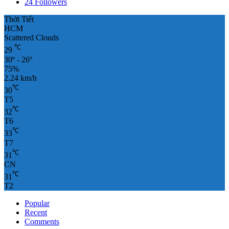
24
Followers
Thời Tiết
HCM
Scattered Clouds
℃
29
30º - 26º
75%
2.24 km/h
℃
30
T5
℃
32
T6
℃
33
T7
℃
31
CN
℃
31
T2
Popular
Recent
Comments