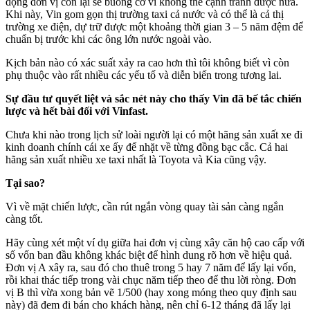
động đơn vị còn lại sẽ buông cờ vì không thể cạnh tranh được nữa.
Khi này, Vin gom gọn thị trường taxi cả nước và có thể là cả thị
trường xe điện, dự trữ được một khoảng thời gian 3 – 5 năm đệm để
chuẩn bị trước khi các ông lớn nước ngoài vào.
Kịch bản nào có xác suất xảy ra cao hơn thì tôi không biết vì còn
phụ thuộc vào rất nhiều các yếu tố và diễn biến trong tương lai.
Sự đầu tư quyết liệt và sắc nét này cho thấy Vin đã bế tắc chiến
lược và hết bài đối với Vinfast.
Chưa khi nào trong lịch sử loài người lại có một hãng sản xuất xe đi
kinh doanh chính cái xe ấy để nhặt về từng đồng bạc cắc. Cả hai
hãng sản xuất nhiều xe taxi nhất là Toyota và Kia cũng vậy.
Tại sao?
Vì về mặt chiến lược, cần rút ngắn vòng quay tài sản càng ngắn
càng tốt.
Hãy cùng xét một ví dụ giữa hai đơn vị cùng xây căn hộ cao cấp với
số vốn ban đầu không khác biệt để hình dung rõ hơn về hiệu quả.
Đơn vị A xây ra, sau đó cho thuê trong 5 hay 7 năm để lấy lại vốn,
rồi khai thác tiếp trong vài chục năm tiếp theo để thu lời ròng. Đơn
vị B thì vừa xong bản vẽ 1/500 (hay xong móng theo quy định sau
này) đã đem đi bán cho khách hàng, nên chỉ 6-12 tháng đã lấy lại