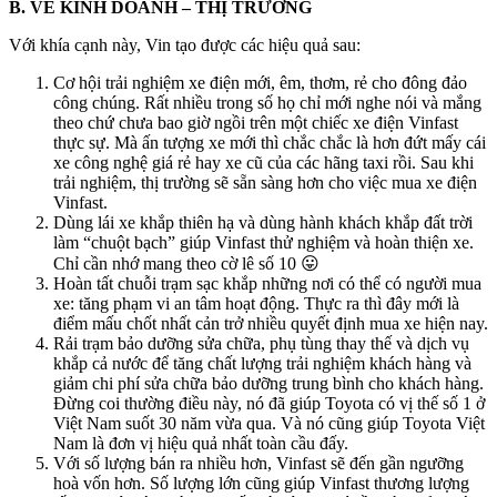
B. VỀ KINH DOANH – THỊ TRƯỜNG
Với khía cạnh này, Vin tạo được các hiệu quả sau:
Cơ hội trải nghiệm xe điện mới, êm, thơm, rẻ cho đông đảo
công chúng. Rất nhiều trong số họ chỉ mới nghe nói và mắng
theo chứ chưa bao giờ ngồi trên một chiếc xe điện Vinfast
thực sự. Mà ấn tượng xe mới thì chắc chắc là hơn đứt mấy cái
xe công nghệ giá rẻ hay xe cũ của các hãng taxi rồi. Sau khi
trải nghiệm, thị trường sẽ sẵn sàng hơn cho việc mua xe điện
Vinfast.
Dùng lái xe khắp thiên hạ và dùng hành khách khắp đất trời
làm “chuột bạch” giúp Vinfast thử nghiệm và hoàn thiện xe.
Chỉ cần nhớ mang theo cờ lê số 10 😛
Hoàn tất chuỗi trạm sạc khắp những nơi có thể có người mua
xe: tăng phạm vi an tâm hoạt động. Thực ra thì đây mới là
điểm mấu chốt nhất cản trở nhiều quyết định mua xe hiện nay.
Rải trạm bảo dưỡng sửa chữa, phụ tùng thay thế và dịch vụ
khắp cả nước để tăng chất lượng trải nghiệm khách hàng và
giảm chi phí sửa chữa bảo dưỡng trung bình cho khách hàng.
Đừng coi thường điều này, nó đã giúp Toyota có vị thế số 1 ở
Việt Nam suốt 30 năm vừa qua. Và nó cũng giúp Toyota Việt
Nam là đơn vị hiệu quả nhất toàn cầu đấy.
Với số lượng bán ra nhiều hơn, Vinfast sẽ đến gần ngưỡng
hoà vốn hơn. Số lượng lớn cũng giúp Vinfast thương lượng