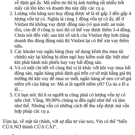
về định giá ấy. Mà niềm tin thì bị ảnh hưởng rất nhiều bởi
mấy cái tồn kho và doanh thu này đấy các cụ ạ.
Lượng vốn hãng taxi huy động được sẽ là từ gấp 3 đến gấp 4
lượng vốn tự có. Nghĩa là cùng 1 đồng vốn tự có ấy, để ở
Vinfast thì không vay được đồng nào (vì quá mức an toàn
rồi), còn để ở công ty taxi thì có thể vay được thêm 3-4 đồng.
Chưa nói đến việc sau khi sổ sách của Vinfast đẹp hơn (tăng
doanh thu đùng đùng mà) thì Vinfast lại có thể xin vay thêm
nữa.
Các khoản vay ngân hàng (hay sử dụng kênh thu mua tài
chính) này lại không bị dòm ngó hay kiểm soát đặc biệt như
khi phát hành trái phiếu hay vay bất động sản.
Và có một chi tiết vô cùng thú vị là khác với khi vay mua bất
động sản, ngân hàng phải định giá trên cơ sở mặt bằng giá thị
trường thì khi vay để mua xe mới, ngân hàng sẽ neo cơ sở giá
niêm yết của hãng xe. Mà ai là người niêm yết? Ủa ủa a lô a
lô…
Có bạn nói: thì ít ra người ta cũng phải có lượng vốn tự có
nữa chứ. Vầng, 99,99% chúng ta đều nghĩ như thế và làm
như thế. Nhưng vẫn có những cách để thu xếp được mà vẫn
hợp pháp các cụ ạ.
Tóm lại, về mặt tài chính, với sự đầu tư vào taxi, Vin có thể “biến
CỦA NỢ thành CỦA CẢI”.