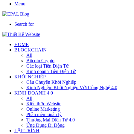
Menu
Search for
HOME
BLOCKCHAIN
All
Bitcoin Crypto
Các loại Tiền Điện Tử
Kinh doanh Tiền Điện Tử
KHỞI NGHIỆP
Câu Chuyện Khởi Nghiệp
Kinh Nghiệm Khởi Nghiệp Với Công Nghệ 4.0
KINH DOANH 4.0
All
Kiến thức Website
Online Marketing
Phần mềm quản lý
Thương Mại Điện Tử 4.0
Ứng Dụng Di Động
LẬP TRÌNH