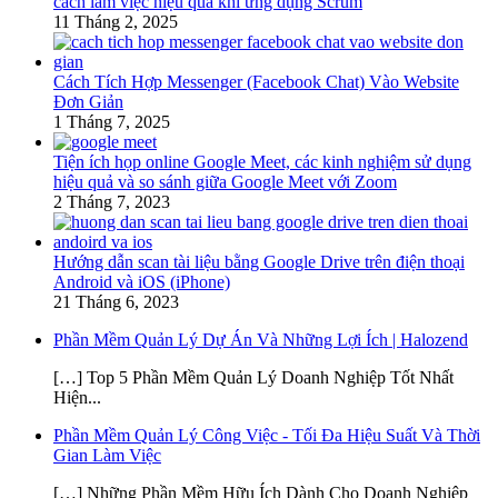
cách làm việc hiệu quả khi ứng dụng Scrum
11 Tháng 2, 2025
Cách Tích Hợp Messenger (Facebook Chat) Vào Website
Đơn Giản
1 Tháng 7, 2025
Tiện ích họp online Google Meet, các kinh nghiệm sử dụng
hiệu quả và so sánh giữa Google Meet với Zoom
2 Tháng 7, 2023
Hướng dẫn scan tài liệu bằng Google Drive trên điện thoại
Android và iOS (iPhone)
21 Tháng 6, 2023
Phần Mềm Quản Lý Dự Án Và Những Lợi Ích | Halozend
[…] Top 5 Phần Mềm Quản Lý Doanh Nghiệp Tốt Nhất
Hiện...
Phần Mềm Quản Lý Công Việc - Tối Đa Hiệu Suất Và Thời
Gian Làm Việc
[…] Những Phần Mềm Hữu Ích Dành Cho Doanh Nghiệp