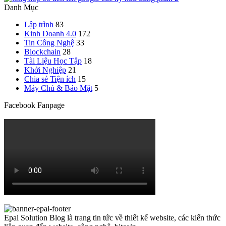
Danh Mục
Lập trình
83
Kinh Doanh 4.0
172
Tin Công Nghệ
33
Blockchain
28
Tài Liệu Học Tập
18
Khởi Nghiệp
21
Chia sẻ Tiện ích
15
Máy Chủ & Bảo Mật
5
Facebook Fanpage
Epal Solution Blog là trang tin tức về thiết kế website, các kiến thức