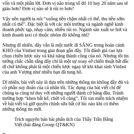
vốn và một phần lời. Đơn vị nào trong số đó 10 hay 20 năm sau sẽ
giàu hơn? Đơn vị nào sẽ ít rủi ro hơn?
Vậy nên người ta nói “xuống tiền chậm nhất có thể, thu tiền sớm
nhất có thể”. Đặc biệt là với các môi trường và ngành nghề kinh
doanh phức tạp, nhạy cảm, nhiều rủi ro. Ngành sản xuất xe hơi và
kinh doanh taxi có thuộc nhóm đó không nhỉ?
Nhưng dĩ nhiên, đây vẫn là một nước đi SÁNG trong hoàn cảnh
KHÓ của Vinfast trong giai đoạn gần đây. Tôi đánh giá cao lựa
chọn chiến lược này và khả năng thành công của nó. Nhưng tôi tin
tưởng chắc chắn rằng đây chỉ là một sự xoay sở chiến thuật bất đắc
dĩ chứ không phải là một chiến lược ngay từ khi khai sinh Vinfast
của anh Vượng như nhiều bạn đã tung hô.
Dĩ nhiên, bài viết này là dựa trên những thông tin không đầy đủ và
có phần suy đoán của cá nhân tôi. Tác dụng của bài viết chỉ để
chúng ta cùng tư duy với những người đánh cờ hàng đầu. Tránh
trường hợp “khen bất kể, chửi vô cùng”. Tôi xin miễn trách nhiệm
về bài viết và giữ quyền chỉnh sửa bất cứ lúc nào khi có thêm
những thông tin mới.
Trích nguyên bản bài phân tích của Thầy Trần Bằng
Việt (bài đăng Group QT&KN)