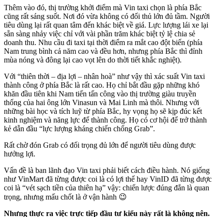
Thêm vào đó, thị trường khởi điểm mà Vin taxi chọn là phía Bắc
cũng rất sáng suốt. Nơi đó vừa không có đối thủ lớn đủ tầm. Người
tiêu dùng lại rất quan tâm đến khác biệt về giá. Lực lượng lái xe lại
sẵn sàng nhảy việc chỉ với vài phần trăm khác biệt tỷ lệ chia sẻ
doanh thu. Nhu cầu đi taxi tại thời điểm ra mắt cao đột biến (phía
Nam trung bình cả năm cao và đều hơn, nhưng phía Bắc thì đỉnh
mùa nóng và đông lại cao vọt lên do thời tiết khắc nghiệt).
Với “thiên thời – địa lợi – nhân hoà” như vậy thì xác suất Vin taxi
thành công ở phía Bắc là rất cao. Họ chỉ bắt đầu gặp những khó
khăn đầu tiên khi Nam tiến tấn công vào thị trường giàu truyền
thống của hai ông lớn Vinasun và Mai Linh mà thôi. Nhưng với
những bài học và tích luỹ từ phía Bắc, hy vọng họ sẽ kịp đúc kết
kinh nghiệm và năng lực để thành công. Họ có cơ hội để trở thành
kẻ dẫn đầu “lực lượng kháng chiến chống Grab”.
Rất chờ đón Grab có đối trọng đủ lớn để người tiêu dùng được
hưởng lợi.
Vấn đề là ban lãnh đạo Vin taxi phải biết cách điều hành. Nó giống
như VinMart đã từng được coi là có lợi thế hay VinID đã từng được
coi là “vét sạch tiền của thiên hạ” vậy: chiến lược đúng đắn là quan
trọng, nhưng mấu chốt là ở vận hành 😉
Nhưng thực ra việc trực tiếp đầu tư kiểu này rất là không nên.