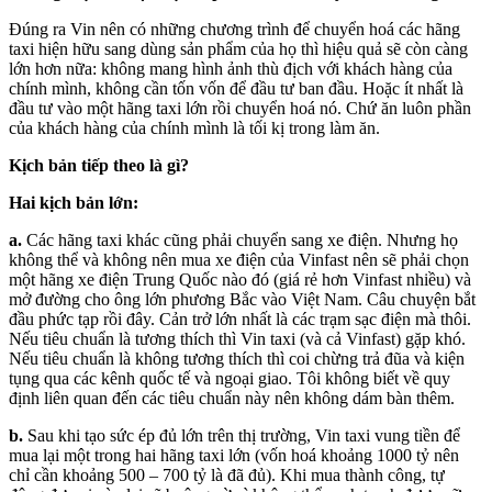
Đúng ra Vin nên có những chương trình để chuyển hoá các hãng
taxi hiện hữu sang dùng sản phẩm của họ thì hiệu quả sẽ còn càng
lớn hơn nữa: không mang hình ảnh thù địch với khách hàng của
chính mình, không cần tốn vốn để đầu tư ban đầu. Hoặc ít nhất là
đầu tư vào một hãng taxi lớn rồi chuyển hoá nó. Chứ ăn luôn phần
của khách hàng của chính mình là tối kị trong làm ăn.
Kịch bản tiếp theo là gì?
Hai kịch bản lớn:
a.
Các hãng taxi khác cũng phải chuyển sang xe điện. Nhưng họ
không thể và không nên mua xe điện của Vinfast nên sẽ phải chọn
một hãng xe điện Trung Quốc nào đó (giá rẻ hơn Vinfast nhiều) và
mở đường cho ông lớn phương Bắc vào Việt Nam. Câu chuyện bắt
đầu phức tạp rồi đây. Cản trở lớn nhất là các trạm sạc điện mà thôi.
Nếu tiêu chuẩn là tương thích thì Vin taxi (và cả Vinfast) gặp khó.
Nếu tiêu chuẩn là không tương thích thì coi chừng trả đũa và kiện
tụng qua các kênh quốc tế và ngoại giao. Tôi không biết về quy
định liên quan đến các tiêu chuẩn này nên không dám bàn thêm.
b.
Sau khi tạo sức ép đủ lớn trên thị trường, Vin taxi vung tiền để
mua lại một trong hai hãng taxi lớn (vốn hoá khoảng 1000 tỷ nên
chỉ cần khoảng 500 – 700 tỷ là đã đủ). Khi mua thành công, tự