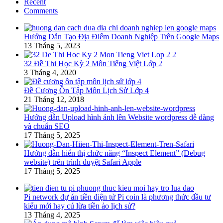
Recent
Comments
Hướng Dẫn Tạo Địa Điểm Doanh Nghiệp Trên Google Maps
13 Tháng 5, 2023
32 Đề Thi Học Kỳ 2 Môn Tiếng Việt Lớp 2
3 Tháng 4, 2020
Đề Cương Ôn Tập Môn Lịch Sử Lớp 4
21 Tháng 12, 2018
Hướng dẫn Upload hình ảnh lên Website wordpress dễ dàng
và chuẩn SEO
17 Tháng 5, 2025
Hướng dẫn hiển thị chức năng “Inspect Element” (Debug
website) trên trình duyệt Safari Apple
17 Tháng 5, 2025
Pi network dự án tiền điện tử Pi coin là phương thức đầu tư
kiểu mới hay cú lừa tiền ảo lịch sử?
13 Tháng 4, 2025