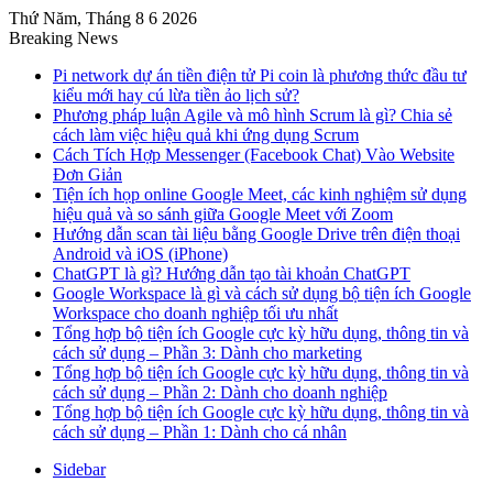
Thứ Năm, Tháng 8 6 2026
Breaking News
Pi network dự án tiền điện tử Pi coin là phương thức đầu tư
kiểu mới hay cú lừa tiền ảo lịch sử?
Phương pháp luận Agile và mô hình Scrum là gì? Chia sẻ
cách làm việc hiệu quả khi ứng dụng Scrum
Cách Tích Hợp Messenger (Facebook Chat) Vào Website
Đơn Giản
Tiện ích họp online Google Meet, các kinh nghiệm sử dụng
hiệu quả và so sánh giữa Google Meet với Zoom
Hướng dẫn scan tài liệu bằng Google Drive trên điện thoại
Android và iOS (iPhone)
ChatGPT là gì? Hướng dẫn tạo tài khoản ChatGPT
Google Workspace là gì và cách sử dụng bộ tiện ích Google
Workspace cho doanh nghiệp tối ưu nhất
Tổng hợp bộ tiện ích Google cực kỳ hữu dụng, thông tin và
cách sử dụng – Phần 3: Dành cho marketing
Tổng hợp bộ tiện ích Google cực kỳ hữu dụng, thông tin và
cách sử dụng – Phần 2: Dành cho doanh nghiệp
Tổng hợp bộ tiện ích Google cực kỳ hữu dụng, thông tin và
cách sử dụng – Phần 1: Dành cho cá nhân
Sidebar