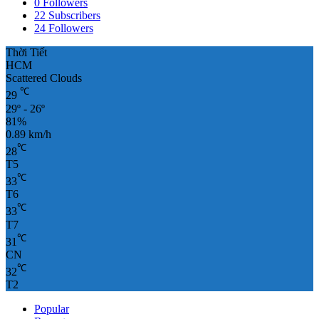
0
Followers
22
Subscribers
24
Followers
Thời Tiết
HCM
Scattered Clouds
℃
29
29º - 26º
81%
0.89 km/h
℃
28
T5
℃
33
T6
℃
33
T7
℃
31
CN
℃
32
T2
Popular