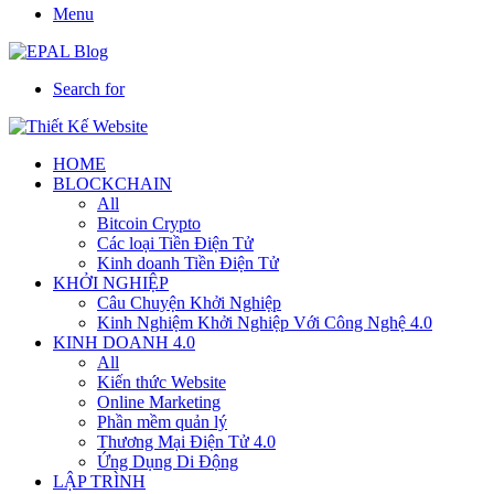
Menu
Search for
HOME
BLOCKCHAIN
All
Bitcoin Crypto
Các loại Tiền Điện Tử
Kinh doanh Tiền Điện Tử
KHỞI NGHIỆP
Câu Chuyện Khởi Nghiệp
Kinh Nghiệm Khởi Nghiệp Với Công Nghệ 4.0
KINH DOANH 4.0
All
Kiến thức Website
Online Marketing
Phần mềm quản lý
Thương Mại Điện Tử 4.0
Ứng Dụng Di Động
LẬP TRÌNH