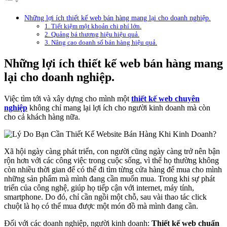
Những lợi ích thiết kế web bán hàng mang lại cho doanh nghiệp.
1. Tiết kiệm một khoản chi phí lớn.
2. Quảng bá thương hiệu hiệu quả.
3. Nâng cao doanh số bán hàng hiệu quả.
Những lợi ích thiết kế web bán hàng mang
lại cho doanh nghiệp.
Việc tìm tới và xây dựng cho mình một
thiết kế web chuyên
nghiệp
không chỉ mang lại lợi ích cho người kinh doanh mà còn
cho cả khách hàng nữa.
Xã hội ngày càng phát triển, con người cũng ngày càng trở nên bận
rộn hơn với các công việc trong cuộc sống, vì thế họ thường không
còn nhiều thời gian để có thể đi tìm từng cửa hàng để mua cho mình
những sản phẩm mà mình đang cần muốn mua. Trong khi sự phát
triển của công nghệ, giúp họ tiếp cận với internet, máy tính,
smartphone. Do đó, chỉ cần ngồi một chỗ, sau vài thao tác click
chuột là họ có thể mua được một món đồ mà mình đang cần.
Đối với các doanh nghiệp, người kinh doanh:
Thiết kế web chuẩn