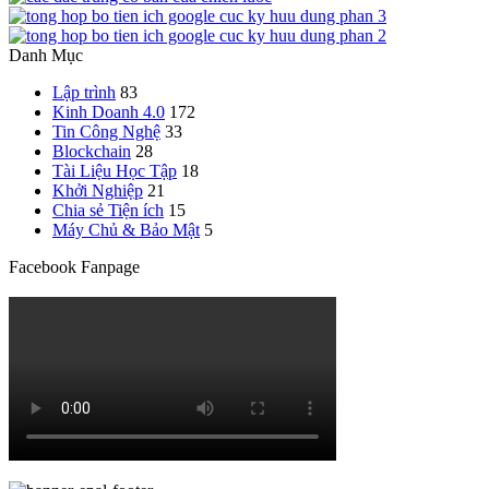
Danh Mục
Lập trình
83
Kinh Doanh 4.0
172
Tin Công Nghệ
33
Blockchain
28
Tài Liệu Học Tập
18
Khởi Nghiệp
21
Chia sẻ Tiện ích
15
Máy Chủ & Bảo Mật
5
Facebook Fanpage