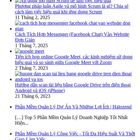
Phương pháp luận Agile và mô hình Scrum là gì? Chia sẻ
cách làm việc hiệu quả khi ứng dụng Scrum
11 Tháng 2, 2025
Cách Tích Hợp Messenger (Facebook Chat) Vào Website
Đơn Giản
1 Tháng 7, 2025
Tiện ích họp online Google Meet, các kinh nghiệm sử dụng
hiệu quả và so sánh giữa Google Meet với Zoom
2 Tháng 7, 2023
Hướng dẫn scan tài liệu bằng Google Drive trên điện thoại
Android và iOS (iPhone)
21 Tháng 6, 2023
Phần Mềm Quản Lý Dự Án Và Những Lợi Ích | Halozend
[…] Top 5 Phần Mềm Quản Lý Doanh Nghiệp Tốt Nhất
Hiện...
Phần Mềm Quản Lý Công Việc - Tối Đa Hiệu Suất Và Thời
Gian Làm Việc