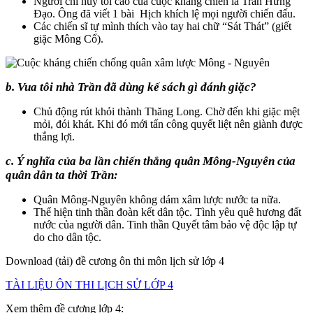
Người chỉ huy tối cao của cuộc kháng chiến là Trần Hưng
Đạo. Ông đã viết 1 bài Hịch khích lệ mọi người chiến đấu.
Các chiến sĩ tự mình thích vào tay hai chữ “Sát Thát” (giết
giặc Mông Cổ).
b. Vua tôi nhà Trần đã dùng kế sách gì đánh giặc?
Chủ động rút khỏi thành Thăng Long. Chờ đến khi giặc mệt
mỏi, đói khát. Khi đó mới tấn công quyết liệt nên giành được
thắng lợi.
c. Ý nghĩa của ba lần chiến thắng quân Mông-Nguyên của
quân dân ta thời Trần:
Quân Mông-Nguyên không dám xâm lược nước ta nữa.
Thể hiện tinh thần đoàn kết dân tộc. Tình yêu quê hương đất
nước của người dân. Tinh thần Quyết tâm bảo vệ độc lập tự
do cho dân tộc.
Download (tải) đề cương ôn thi môn lịch sử lớp 4
TÀI LIỆU ÔN THI LỊCH SỬ LỚP 4
Xem thêm đề cương lớp 4: