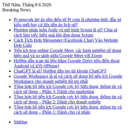
Thứ Năm, Tháng 8 6 2026
Breaking News
Pi network dự án tiền điện tử Pi coin là phương thức đầu tư
kiểu mới hay cú lừa tiền ảo lịch sử?
Phương pháp luận Agile và mô hình Scrum là gì? Chia sẻ
cách làm việc hiệu quả khi ứng dụng Scrum
Cách Tích Hợp Messenger (Facebook Chat) Vào Website
Đơn Giản
Tiện ích họp online Google Meet, các kinh nghiệm sử dụng
hiệu quả và so sánh giữa Google Meet với Zoom
Hướng dẫn scan tài liệu bằng Google Drive trên điện thoại
Android và iOS (iPhone)
ChatGPT là gì? Hướng dẫn tạo tài khoản ChatGPT
Google Workspace là gì và cách sử dụng bộ tiện ích Google
Workspace cho doanh nghiệp tối ưu nhất
Tổng hợp bộ tiện ích Google cực kỳ hữu dụng, thông tin và
cách sử dụng – Phần 3: Dành cho marketing
Tổng hợp bộ tiện ích Google cực kỳ hữu dụng, thông tin và
cách sử dụng – Phần 2: Dành cho doanh nghiệp
Tổng hợp bộ tiện ích Google cực kỳ hữu dụng, thông tin và
cách sử dụng – Phần 1: Dành cho cá nhân
Sidebar