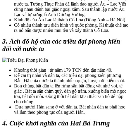
nước ta. Tướng Thục Phán đã lãnh đạo người Âu – Lạc Việt
cùng nhau đánh bại giặc ngoại xâm. Sau thành lập nước Âu
Lạc và tự xưng là Anh Dương Vương.
Kinh đô của Âu Lạc là thành Cổ Loa (Đông Anh – Hà Nội).
Có nhiều thành tựu điển hình về quốc phòng. Kĩ thuật chế tạo
ra nỏ bắn được nhiều mũi tên và xây thành Cổ Loa.
3. Ách đô hộ của các triều đại phong kiến
đối với nước ta
Khoảng thời gian : từ năm 179 TCN đến tận năm 40.
Để cai trị nhân và dân ta, các triều đại phong kiến phương
Bắc. Đã chia nước ta thành nhiều quận, huyện để kiểm soát.
Bọn chúng bắt dân ta lên rừng săn bắt động vật như voi, tê
giác . Bắt ta săn chim quý, đẵn gỗ trầm, xuống biển mò ngọc
trai, bắt đồi mồi. Đồng thời bắt dân khai thác san hô để nộp
cho chúng.
Đưa người Hán sang ở với dân ta. Bắt nhân dân ta phải học
và làm theo phong tục của người Hán.
4. Cuộc khởi nghĩa của Hai Bà Trưng