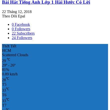
Bài Hát Tiếng Anh Lớp 1 Hài Hước Có Lời
22 Tháng 12, 2018
Theo Dõi Epal
0
Facebook
0
Followers
22
Subscribers
24
Followers
Thời Tiết
HCM
Scattered Clouds
℃
29
29º - 26º
81%
0.89 km/h
℃
28
T5
℃
33
T6
℃
33
T7
℃