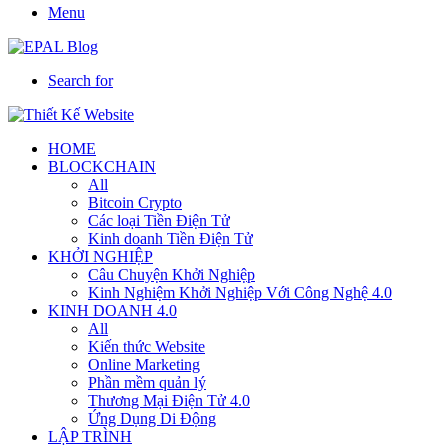
Menu
Search for
HOME
BLOCKCHAIN
All
Bitcoin Crypto
Các loại Tiền Điện Tử
Kinh doanh Tiền Điện Tử
KHỞI NGHIỆP
Câu Chuyện Khởi Nghiệp
Kinh Nghiệm Khởi Nghiệp Với Công Nghệ 4.0
KINH DOANH 4.0
All
Kiến thức Website
Online Marketing
Phần mềm quản lý
Thương Mại Điện Tử 4.0
Ứng Dụng Di Động
LẬP TRÌNH