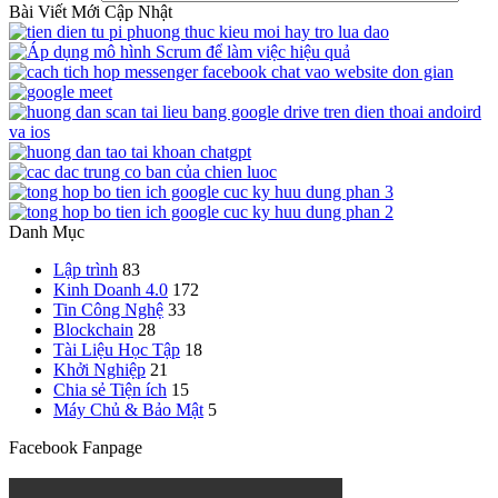
Bài Viết Mới Cập Nhật
Danh Mục
Lập trình
83
Kinh Doanh 4.0
172
Tin Công Nghệ
33
Blockchain
28
Tài Liệu Học Tập
18
Khởi Nghiệp
21
Chia sẻ Tiện ích
15
Máy Chủ & Bảo Mật
5
Facebook Fanpage