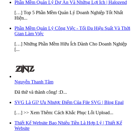
Phần Mềm Quản Lý Dự Án Và Những Lợi Ích | Halozend
[…] Top 5 Phần Mềm Quản Lý Doanh Nghiệp Tốt Nhất
Hiện...
Phần Mềm Quản Lý Công Việc - Tối Đa Hiệu Suất Và Thời
Gian Làm Việc
[…] Những Phần Mềm Hữu Ích Dành Cho Doanh Nghiệp
[...
Nguyễn Thanh Tâm
Đã thử và thành công! :D...
SVG Là Gì? Ưu Nhược Điểm Của File SVG | Blog Epal
[…] >> Xem Thêm: Cách Khắc Phục Lỗi Upload...
Thiết Kế Website Bao Nhiêu Tiền Là Hợp Lý | Thiết Kế
Website