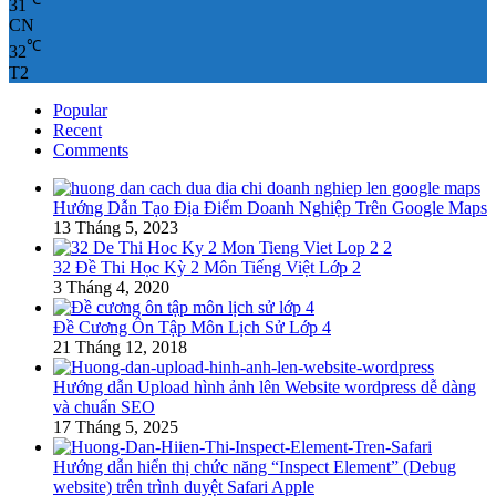
31
CN
℃
32
T2
Popular
Recent
Comments
Hướng Dẫn Tạo Địa Điểm Doanh Nghiệp Trên Google Maps
13 Tháng 5, 2023
32 Đề Thi Học Kỳ 2 Môn Tiếng Việt Lớp 2
3 Tháng 4, 2020
Đề Cương Ôn Tập Môn Lịch Sử Lớp 4
21 Tháng 12, 2018
Hướng dẫn Upload hình ảnh lên Website wordpress dễ dàng
và chuẩn SEO
17 Tháng 5, 2025
Hướng dẫn hiển thị chức năng “Inspect Element” (Debug
website) trên trình duyệt Safari Apple