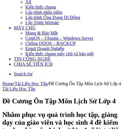
All
Kiến thức chung
Lập trình phần mềm
Lập trình Ứng Dụng Di Động
Lập Trình Website
MÁY CHỦ
Mạng & Bảo Mật
CentOS – Ubuntu – Windows Server
Chống DDOS – BACKUP
Email Doanh Nghiệp
Kiến thức chung máy chủ và bảo mật
TIN CÔNG NGHỆ
CHIA SẺ TIỆN ÍCH
Search for
Home
/
Tài Liệu Học Tập
/
Đề Cương Ôn Tập Môn Lịch Sử Lớp 4
Tài Liệu Học Tập
Đề Cương Ôn Tập Môn Lịch Sử Lớp 4
Nhằm phục vụ quá trình học tập, giảng
dạy của giáo viên và học sinh 4 đề kiểm