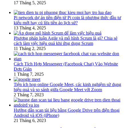
17 Tháng 5, 2025
Pi network dự án tiền điện tử Pi coin là phương thức đầu tư
kiểu mới hay cú lừa tiền ảo lịch sử?
13 Tháng 4, 2025
Phương pháp luận Agile và mô hình Scrum là gì? Chia sẻ
cách làm việc hiệu quả khi ứng dụng Scrum
11 Tháng 2, 2025
Cách Tích Hợp Messenger (Facebook Chat) Vào Website
Đơn Giản
1 Tháng 7, 2025
Tiện ích họp online Google Meet, các kinh nghiệm sử dụng
hiệu quả và so sánh giữa Google Meet với Zoom
2 Tháng 7, 2023
Hướng dẫn scan tài liệu bằng Google Drive trên điện thoại
Android và iOS (iPhone)
21 Tháng 6, 2023