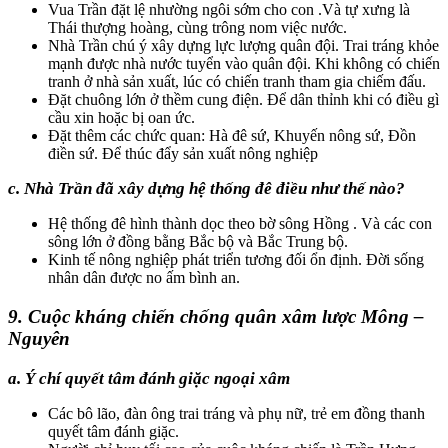
Vua Trần đặt lệ nhường ngôi sớm cho con .Và tự xưng là
Thái thượng hoàng, cùng trông nom việc nước.
Nhà Trần chú ý xây dựng lực lượng quân đội. Trai tráng khỏe
mạnh được nhà nước tuyển vào quân đội. Khi không có chiến
tranh ở nhà sản xuất, lúc có chiến tranh tham gia chiếm đấu.
Đặt chuông lớn ở thềm cung điện. Để dân thỉnh khi có điều gì
cầu xin hoặc bị oan ức.
Đặt thêm các chức quan: Hà đê sứ, Khuyến nông sứ, Đồn
điền sứ. Để thúc đẩy sản xuất nông nghiệp
c. Nhà Trần đã xây dựng hệ thống đê điều như thế nào?
Hệ thống đê hình thành dọc theo bờ sông Hồng . Và các con
sông lớn ở đồng bằng Bắc bộ và Bắc Trung bộ.
Kinh tế nông nghiệp phát triển tương đối ổn định. Đời sống
nhân dân được no ấm bình an.
9. Cuộc kháng chiến chống quân xâm lược Mông –
Nguyên
a. Ý chí quyết tâm đánh giặc ngoại xâm
Các bô lão, đàn ông trai tráng và phụ nữ, trẻ em đồng thanh
quyết tâm đánh giặc.