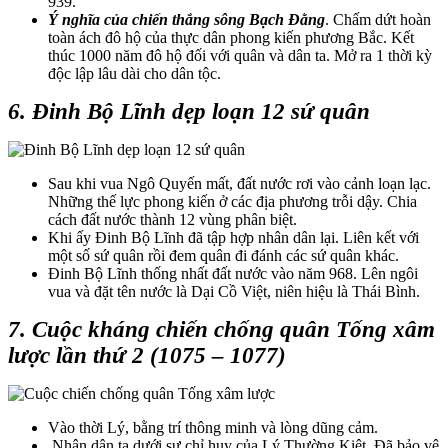
939.
Ý nghĩa của chiến thắng sông Bạch Đằng
. Chấm dứt hoàn
toàn ách đô hộ của thực dân phong kiến phương Bắc. Kết
thúc 1000 năm đô hộ đối với quân và dân ta. Mở ra 1 thời kỳ
độc lập lâu dài cho dân tộc.
6. Đinh Bộ Lĩnh dẹp loạn 12 sứ quân
Sau khi vua Ngô Quyến mất, đất nước rơi vào cảnh loạn lạc.
Những thế lực phong kiến ở các địa phương trỗi dậy. Chia
cách đất nước thành 12 vùng phân biệt.
Khi ấy Đinh Bộ Lĩnh đã tập hợp nhân dân lại. Liên kết với
một số sứ quân rồi đem quân đi đánh các sứ quân khác.
Đinh Bộ Lĩnh thống nhất đất nước vào năm 968. Lên ngôi
vua và đặt tên nước là Dại Cồ Việt, niên hiệu là Thái Bình.
7. Cuộc kháng chiến chống quân Tống xâm
lược lần thứ 2 (1075 – 1077)
Vào thời Lý, bằng trí thông minh và lòng dũng cảm.
Nhân dân ta dưới sự chỉ huy của Lý Thường Kiệt. Đã bảo vệ