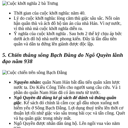
Thời gian của cuộc khởi nghĩa: năm 40.
Lý do cuộc khởi nghĩa: lòng căm thù giặc sâu sắc. Nỗi oán
hận quân thù và ách đô hộ tàn án của nhà Hán. Vì nợ nước,
vì thù nhà mà cuộc khởi nghĩa diễn ra.
Ý nghĩa của cuộc khởi nghĩa . Sau hơn 2 thế kỹ chịu áp bức
dưới ách đô hộ nhà nước phong kiến. Đây là lần đầu tiên
quân và dân ta đứng lên giành được độc lập.
5. Chiến thắng sông Bạch Đằng do Ngô Quyền lãnh
đạo năm 938
Nguyên nhân
:
quân Nam Hán bắt đầu tiến quân xâm lược
nước ta. Do Kiều Công Tiễn cho người sang cầu cứu. Và 1
phần do quân Nam Hán đã có âm mưu từ trước.
Ngô Quyền đã dùng kế gì sách để đánh và thắng quân
giặc
. Kế sách đó chính là cắm cọc gỗ đầu nhọn xuống nơi
hiểm yếu ở Sông Bạch Đằng. Lợi dụng thuỷ triều lên thời cơ
thuận lợi rồi nhử giặc vào sâu trong bãi cọc và tấn công. Quét
và hạ quân giặc trong nháy mắt.
Ngô Quyền được nhân dân ủng hộ. Lên ngôi vua vào năm