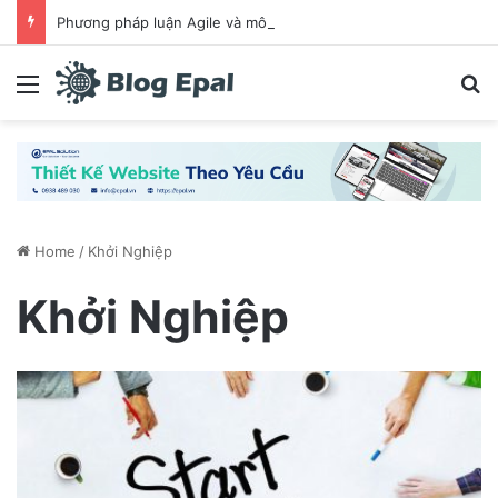
Phương pháp luận Agile và mô hình Scrum là gì? Chia sẻ cách làm việc hiệu quả khi ứng dụng Scrum
Menu
S
Home
/
Khởi Nghiệp
Khởi Nghiệp