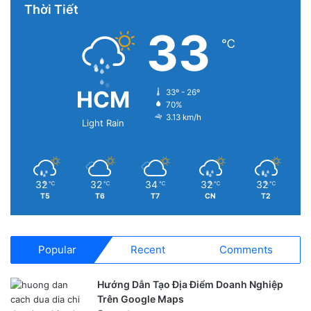
Thời Tiết
33
℃
HCM
33º - 26º
70%
3.13 km/h
Light Rain
32
32
34
32
32
℃
℃
℃
℃
℃
T5
T6
T7
CN
T2
Popular
Recent
Comments
Hướng Dẫn Tạo Địa Điểm Doanh Nghiệp
Trên Google Maps