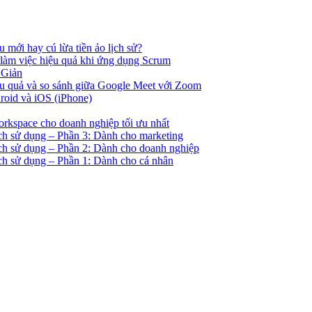
u mới hay cú lừa tiền ảo lịch sử?
 làm việc hiệu quả khi ứng dụng Scrum
 Giản
ệu quả và so sánh giữa Google Meet với Zoom
droid và iOS (iPhone)
orkspace cho doanh nghiệp tối ưu nhất
ách sử dụng – Phần 3: Dành cho marketing
ách sử dụng – Phần 2: Dành cho doanh nghiệp
ách sử dụng – Phần 1: Dành cho cá nhân