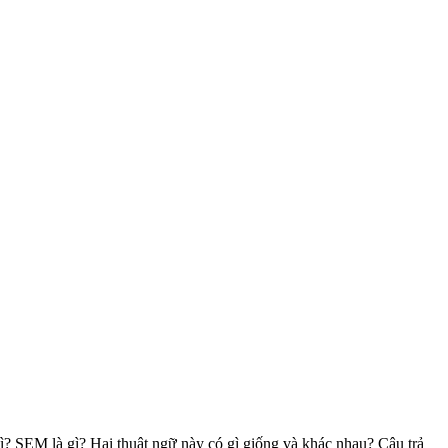
? SEM là gì? Hai thuật ngữ này có gì giống và khác nhau? Câu trả