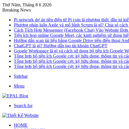
Thứ Năm, Tháng 8 6 2026
Breaking News
Pi network dự án tiền điện tử Pi coin là phương thức đầu tư kiể
Phương pháp luận Agile và mô hình Scrum là gì? Chia sẻ cách
Cách Tích Hợp Messenger (Facebook Chat) Vào Website Đơn
Tiện ích họp online Google Meet, các kinh nghiệm sử dụng hi
Hướng dẫn scan tài liệu bằng Google Drive trên điện thoại An
ChatGPT là gì? Hướng dẫn tạo tài khoản ChatGPT
Google Workspace là gì và cách sử dụng bộ tiện ích Google W
Tổng hợp bộ tiện ích Google cực kỳ hữu dụng, thông tin và c
Tổng hợp bộ tiện ích Google cực kỳ hữu dụng, thông tin và c
Tổng hợp bộ tiện ích Google cực kỳ hữu dụng, thông tin và c
Sidebar
Menu
Search for
HOME