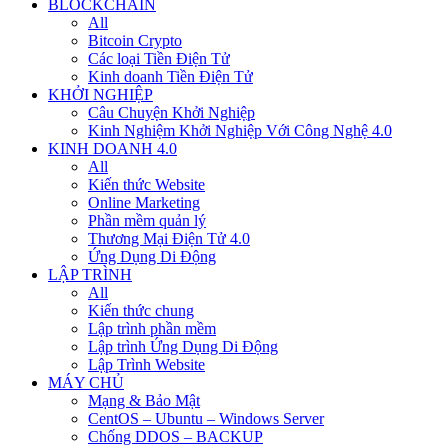
BLOCKCHAIN
All
Bitcoin Crypto
Các loại Tiền Điện Tử
Kinh doanh Tiền Điện Tử
KHỞI NGHIỆP
Câu Chuyện Khởi Nghiệp
Kinh Nghiệm Khởi Nghiệp Với Công Nghệ 4.0
KINH DOANH 4.0
All
Kiến thức Website
Online Marketing
Phần mềm quản lý
Thương Mại Điện Tử 4.0
Ứng Dụng Di Động
LẬP TRÌNH
All
Kiến thức chung
Lập trình phần mềm
Lập trình Ứng Dụng Di Động
Lập Trình Website
MÁY CHỦ
Mạng & Bảo Mật
CentOS – Ubuntu – Windows Server
Chống DDOS – BACKUP