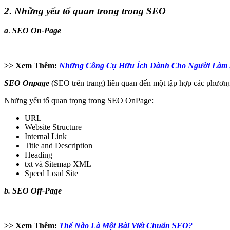
2
.
Những yếu tố quan trong trong SEO
a
.
SEO On-Page
>> Xem Thêm:
Những Công Cụ Hữu Ích Dành Cho Người Làm 
SEO Onpage
(SEO trên trang) liên quan đến một tập hợp các phương
Những yếu tố quan trọng trong SEO OnPage:
URL
Website Structure
Internal Link
Title and Description
Heading
txt và Sitemap XML
Speed Load Site
b. SEO Off-Page
>> Xem Thêm:
Thế Nào Là Một Bài Viết Chuẩn SEO?