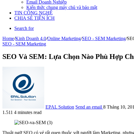
Email Doanh Nghiệp
Kiến thức chung máy chủ và bảo mật
TIN CÔNG NGHỆ
CHIA SẺ TIỆN ÍCH
Search for
Home
/
Kinh Doanh 4.0
/
Online Marketing
/
SEO - SEM Marketing
/
SEO
SEO - SEM Marketing
SEO Và SEM: Lựa Chọn Nào Phù Hợp Ch
EPAL Solution
Send an email
8 Tháng 10, 20
1.511
4 minutes read
Thuật ngữ SEO có vẻ rất quen thuộc với người làm Marketing, nhưng 