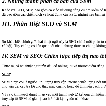
2. Những thành phần cơ bản của SEM
Khác với SEO, SEM bao gồm cả việc sử dụng công cụ tìm kiếm có trả 
đủ bao gồm các chiến dịch và hoạt động của PPC, nhưng nếu bạn sử 
III. Phân Biệt SEO và SEM
Sự khác biệt chính giữa hai thuật ngữ này là SEO chỉ là một phần 
xã hội). Tuy chúng có liên quan tới nhau nhưng thực sự chúng không
IV. SEM và SEO: Chiến lược tiếp thị nào tố
Thực ra, cả hai thuật ngữ trên đều có những ưu và nhược điểm riêng.
SEM
:
SEM được coi là nguồn lưu lượng truy cập Internet chất lượng bởi tr
cho vấn đề, câu trả lời cho thắc mắc của họ hoặc để tìm hiểu cách thự
Vì vậy, khi người dùng nhấp vào một trang web từ kết quả tìm kiếm 
truy cập từ SEM có giá trị cao hơn bất kỳ nguồn nào khác.