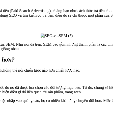
tiền (Paid Search Advertising), chẳng hạn như cách thức trả tiền cho
dụng SEO và tìm kiếm có trả tiền, điều đó sẽ chỉ thuộc một phần của
tử của SEM. Như nói đã trên, SEM bao gồm những thành phần là các tì
 giống nhau.
t hơn?
 Không thể nói chiến lược nào hơn chiến lược nào.
ước đó nó đã được lựa chọn các đối tượng mục tiêu. Từ đó, chúng sẽ hi
c hiện điều gì đó liên quan tới sản phẩm, trang web.
hoặc nhấp vào quảng cáo, họ có nhiều khả năng chuyển đổi hơn. Mức đ