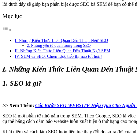
lời dưới đây sẽ giúp bạn phân biệt được SEO bà SEM để bạn có thể 
Mục lục
I. Những Kiến Thức Liên Quan Đến Thuật Ngữ SEO
2. Những yếu tố quan trong trong SEO
II. Những Kiến Thức Liên Quan Đến Thuật Ngữ SEM
IV. SEM và SEO: Chiến lược tiếp thị nào tốt hơn?
I. Những Kiến Thức Liên Quan Đến Thuật
1. SEO là gì?
>> Xem Thêm:
Các Bước SEO WEBSITE Hiệu Quả Cho Người 
SEO là một phần tử nhỏ nằm trong SEM. Theo Google, SEO là việc tối
cụ thể bằng cách đảm bảo website luôn xuất hiện ở thứ hạng cao tron
Khái niệm và cách làm SEO luôn liên tục thay đổi do sự ra đời của 