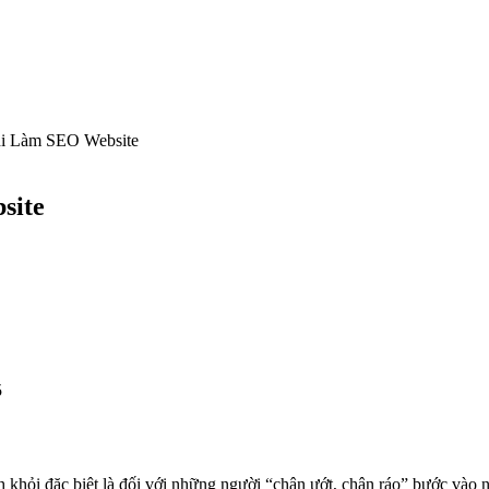
i Làm SEO Website
site
5
nh khỏi đặc biệt là đối với những người “chân ướt, chân ráo” bước và