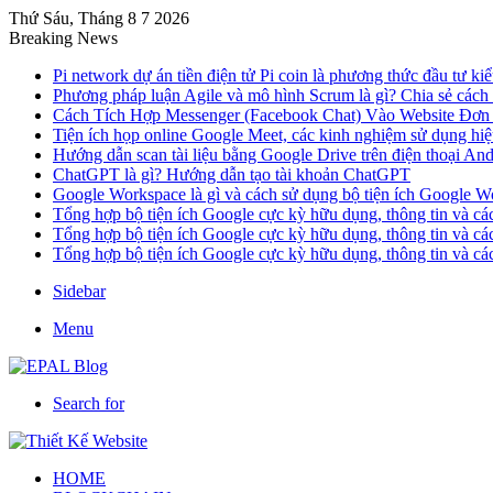
Thứ Sáu, Tháng 8 7 2026
Breaking News
Pi network dự án tiền điện tử Pi coin là phương thức đầu tư kiể
Phương pháp luận Agile và mô hình Scrum là gì? Chia sẻ cách
Cách Tích Hợp Messenger (Facebook Chat) Vào Website Đơn
Tiện ích họp online Google Meet, các kinh nghiệm sử dụng hi
Hướng dẫn scan tài liệu bằng Google Drive trên điện thoại An
ChatGPT là gì? Hướng dẫn tạo tài khoản ChatGPT
Google Workspace là gì và cách sử dụng bộ tiện ích Google W
Tổng hợp bộ tiện ích Google cực kỳ hữu dụng, thông tin và c
Tổng hợp bộ tiện ích Google cực kỳ hữu dụng, thông tin và c
Tổng hợp bộ tiện ích Google cực kỳ hữu dụng, thông tin và c
Sidebar
Menu
Search for
HOME