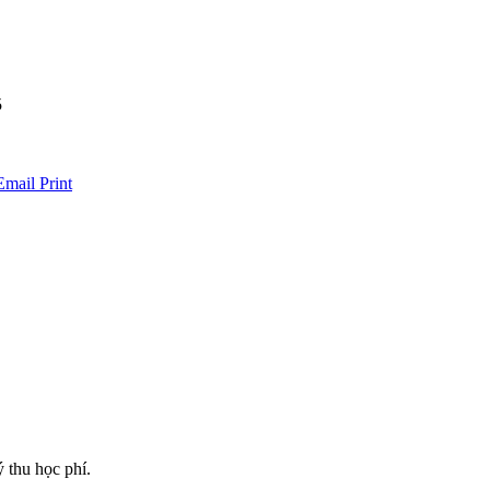
5
Email
Print
thu học phí.