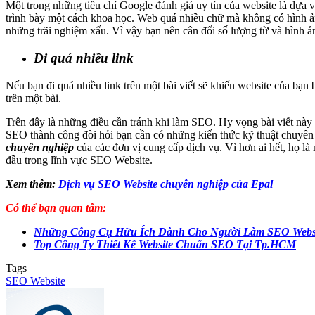
Một trong những tiêu chí Google đánh giá uy tín của website là dựa
trình bày một cách khoa học. Web quá nhiều chữ mà không có hình 
những trãi nghiệm xấu. Vì vậy bạn nên cân đối số lượng từ và hình ả
Đi quá nhiều link
Nếu bạn đi quá nhiều link trên một bài viết sẽ khiến website của bạn
trên một bài.
Trên đây là những điều cần tránh khi làm SEO. Hy vọng bài viết này
SEO thành công đòi hỏi bạn cần có những kiến thức kỹ thuật chuyên 
chuyên nghiệp
của các đơn vị cung cấp dịch vụ. Vì hơn ai hết, họ 
đầu trong lĩnh vực SEO Website.
Xem thêm:
Dịch vụ SEO Website chuyên nghiệp của Epal
Có thể bạn quan tâm:
Những Công Cụ Hữu Ích Dành Cho Người Làm SEO Webs
Top Công Ty Thiết Kế Website Chuẩn SEO Tại Tp.HCM
Tags
SEO Website