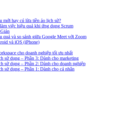
u mới hay cú lừa tiền ảo lịch sử?
 làm việc hiệu quả khi ứng dụng Scrum
 Giản
ệu quả và so sánh giữa Google Meet với Zoom
droid và iOS (iPhone)
orkspace cho doanh nghiệp tối ưu nhất
ách sử dụng – Phần 3: Dành cho marketing
ách sử dụng – Phần 2: Dành cho doanh nghiệp
ách sử dụng – Phần 1: Dành cho cá nhân