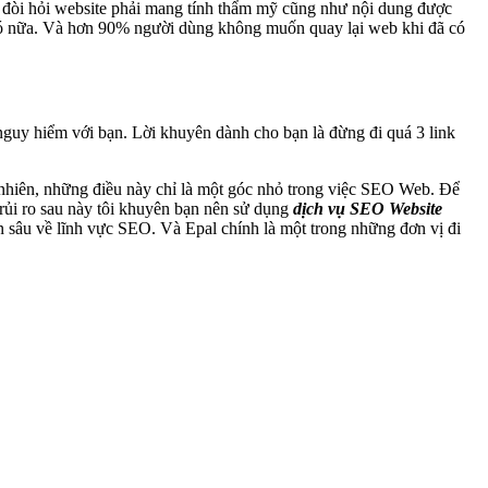
, đòi hỏi website phải mang tính thẩm mỹ cũng như nội dung được
đó nữa. Và hơn 90% người dùng không muốn quay lại web khi đã có
á nguy hiểm với bạn. Lời khuyên dành cho bạn là đừng đi quá 3 link
 nhiên, những điều này chỉ là một góc nhỏ trong việc SEO Web. Để
rủi ro sau này tôi khuyên bạn nên sử dụng
dịch vụ SEO Website
 sâu về lĩnh vực SEO. Và Epal chính là một trong những đơn vị đi