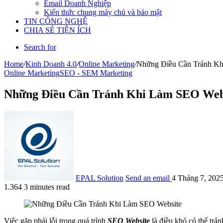
Email Doanh Nghiệp
Kiến thức chung máy chủ và bảo mật
TIN CÔNG NGHỆ
CHIA SẺ TIỆN ÍCH
Search for
Home
/
Kinh Doanh 4.0
/
Online Marketing
/
Những Điều Cần Tránh Kh
Online Marketing
SEO - SEM Marketing
Những Điều Cần Tránh Khi Làm SEO Web
EPAL Solution
Send an email
4 Tháng 7, 202
1.364
3 minutes read
Việc gặp phải lỗi trong quá trình
SEO Website
là điều khó có thể trá