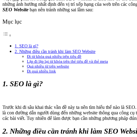
những ảnh hưởng nhất định đến vị trí xếp hạng của web trên các công 
SEO Website
bạn nên tránh những sai lầm sau:
Mục lục
1. SEO là gì?
2. Những điều cần tránh khi làm SEO Website
Đi từ khóa quá nhiều trên tiêu đề
Lặp đi lặp lại từ khóa trên thẻ tiêu đề và thẻ meta
Quá nhiều từ trên website
Đi quá nhiều link
1. SEO là gì?
Trước khi đi sâu khai thác vần đề này ta nên tìm hiểu thế nào là SEO.
là con đường dẫn người dùng đến những website thông qua công cụ t
các bài viết. Tuy nhiên để làm được bạn cần những phương pháp đúng
2. Những điều cần tránh khi làm SEO Websi