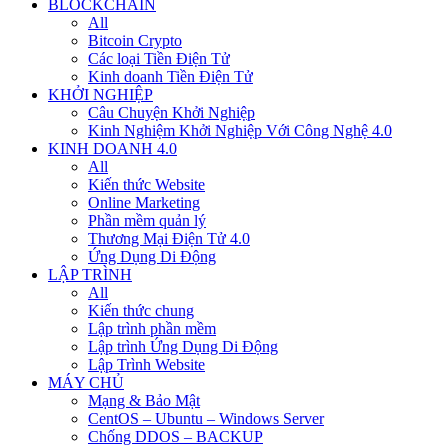
BLOCKCHAIN
All
Bitcoin Crypto
Các loại Tiền Điện Tử
Kinh doanh Tiền Điện Tử
KHỞI NGHIỆP
Câu Chuyện Khởi Nghiệp
Kinh Nghiệm Khởi Nghiệp Với Công Nghệ 4.0
KINH DOANH 4.0
All
Kiến thức Website
Online Marketing
Phần mềm quản lý
Thương Mại Điện Tử 4.0
Ứng Dụng Di Động
LẬP TRÌNH
All
Kiến thức chung
Lập trình phần mềm
Lập trình Ứng Dụng Di Động
Lập Trình Website
MÁY CHỦ
Mạng & Bảo Mật
CentOS – Ubuntu – Windows Server
Chống DDOS – BACKUP