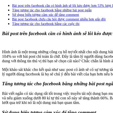
Bài post trên facebook cần có hình ảnh sẽ lôi kéo được hơn 53% lượt l
Tăng tương tác cho facebook bằng những bài post ngắn
Sử dụng biểu tượng cảm xúc để tăng comment
Bài post facebook chứa câu hỏi được comment nhiều hơn gấp đôi
Tăng tương tác cho facebook bằng các cuộc thi
Bài post trên facebook cần có hình ảnh sẽ lôi kéo được
Hình ảnh là một trong những công cụ hỗ trợ tốt nhất cho nội dung bà
104% so với bài post chỉ toàn là chữ. Đây là tâm lý người dùng faceb
dung với thông tin thú vị thì bạn sẽ chọn cái nào? Chắc chắn là hình
Một khảo sát khác cho kết quả như sau: post có ảnh sẽ có sự tương t
lý người dùng facebook là họ sẽ chú ý đến bài viết của bạn hơn nếu 
Tăng tương tác cho facebook bằng những bài post ng
Bài viết ngắn có tác dụng rất tốt trong việc truyền tải nội dung bạn
và nếu giảm xuống dưới 80 kí tự thì con số này sẽ tăng thành 66%. B
lướt qua trừ khi nó là nội dung mà bạn quan tâm.
Sử dụng biểu tượng cảm xúc để tăng comment