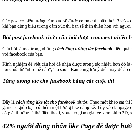
Các post có biểu tượng cảm xúc sẽ được comment nhiều hơn 33% so với
khi bạn dùng biểu tượng cảm xúc thì bạn sẽ thân thiện hơn với người
Bài post facebook chứa câu hỏi được comment nhiều h
Câu hỏi là một trong những
cách tăng tương tác facebook
hiệu quả n
với facebook của bạn.
Kinh nghiệm để viết câu hỏi để nhận được tương tác nhiều hơn đó là d
hỏi chứa từ “như thế nào”, “ra sao”. Bạn cũng lưu ý điều này để áp
Tăng tương tác cho facebook bằng các cuộc thi
Đây là
cách tăng like tốt cho facebook
rất tốt. Theo một khảo sát th
game sẽ giúp bạn có thêm một lượng like đáng kể. Tùy vào fanpage củ
có giải thưởng là thẻ điện thoại, voucher giảm giá, vé xem phim 2
42% người dùng nhấn like Page để được hưở