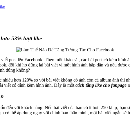
ike
 hơn 53% lượt like
i viết post lên Facebook. Theo một khảo sát, các bài post có kèm hìn
ook, đôi khi họ dừng lại bài viết vì một hình ảnh hấp dẫn và nếu được
 ảnh đúng không?
ác nhiều hơn 120% so với bài viết không có ảnh còn cả album ảnh thì 
bài viết có đính kèm hình ảnh. Đây là một
cách tăng like cho fanpage
rấ
ắn
 muốn đến với khách hàng. Nếu bài viết của bạn có ít hơn 250 kí tự, bạn
ạn có thể áp dụng ngay với chính bản thân mình, một bài viết ngắn sẽ h