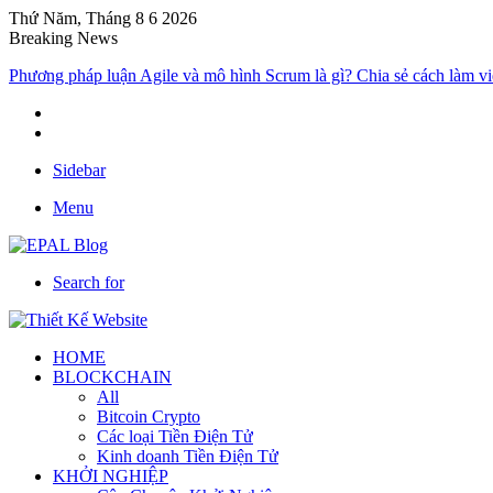
Thứ Năm, Tháng 8 6 2026
Breaking News
Phương pháp luận Agile và mô hình Scrum là gì? Chia sẻ cách làm v
Sidebar
Menu
Search for
HOME
BLOCKCHAIN
All
Bitcoin Crypto
Các loại Tiền Điện Tử
Kinh doanh Tiền Điện Tử
KHỞI NGHIỆP