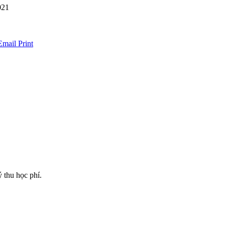
021
Email
Print
thu học phí.