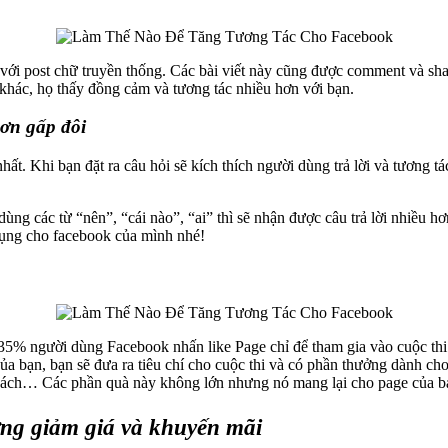
 post chữ truyền thống. Các bài viết này cũng được comment và share 
 khác, họ thấy đồng cảm và tương tác nhiều hơn với bạn.
ơn gấp đôi
hất. Khi bạn đặt ra câu hỏi sẽ kích thích người dùng trả lời và tương 
ùng các từ “nên”, “cái nào”, “ai” thì sẽ nhận được câu trả lời nhiều hơ
 dụng cho facebook của mình nhé!
ì 35% người dùng Facebook nhấn like Page chỉ để tham gia vào cuộc t
a bạn, bạn sẽ đưa ra tiêu chí cho cuộc thi và có phần thưởng dành ch
D, sách… Các phần quà này không lớn nhưng nó mang lại cho page của b
ng giảm giá và khuyến mãi