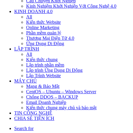
Câu Chuyện Khởi Nghiệp
Kinh Nghiệm Khởi Nghiệp Với Công Nghệ 4.0
KINH DOANH 4.0
All
Kiến thức Website
Online Marketing
Phần mềm quản lý
Thương Mại Điện Tử 4.0
Ứng Dụng Di Động
LẬP TRÌNH
All
Kiến thức chung
Lập trình phần mềm
Lập trình Ứng Dụng Di Động
Lập Trình Website
MÁY CHỦ
Mạng & Bảo Mật
CentOS – Ubuntu – Windows Server
Chống DDOS – BACKUP
Email Doanh Nghiệp
Kiến thức chung máy chủ và bảo mật
TIN CÔNG NGHỆ
CHIA SẺ TIỆN ÍCH
Search for