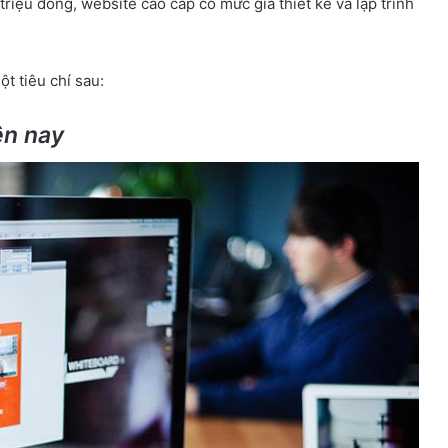
riệu đồng, website cao cấp có mức giá thiết kế và lập trình
t tiêu chí sau:
ện nay