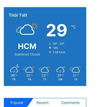
Thời Tiết
29
℃
HCM
30º - 26º
78%
3.58 km/h
Scattered Clouds
30
32
33
31
31
℃
℃
℃
℃
℃
T5
T6
T7
CN
T2
Popular
Recent
Comments