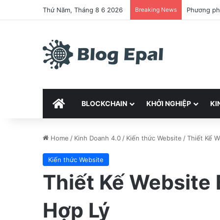
Thứ Năm, Tháng 8 6 2026
Breaking News
Phương phá
HOME
BLOCKCHAIN
KHỞI NGHIỆP
KI
Home
/
Kinh Doanh 4.0
/
Kiến thức Website
/
Thiết Kế W
Kiến thức Website
Thiết Kế Website 
Hợp Lý