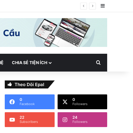
Sidebar
hi ứng dụng Scrum
Search for
HỆ
CHIA SẺ TIỆN ÍCH
Theo Dõi Epal
0
0
Facebook
Followers
22
24
Subscribers
Followers