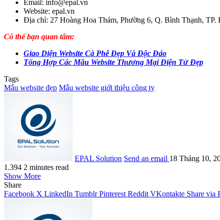
Email: info@epal.vn
Website: epal.vn
Địa chỉ: 27 Hoàng Hoa Thám, Phường 6, Q. Bình Thạnh, TP
Có thể bạn quan tâm:
Giao Diện Website Cà Phê Đẹp Và Độc Đáo
T
ổng Hợp Các Mẫu Website Thương Mại Điện Tử Đẹp
Tags
Mẫu website đẹp
Mẫu website giới thiệu công ty
EPAL Solution
Send an email
18 Tháng 10, 2
1.394
2 minutes read
Show More
Share
Facebook
X
LinkedIn
Tumblr
Pinterest
Reddit
VKontakte
Share via 