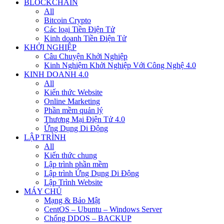
BLOCKCHAIN
All
Bitcoin Crypto
Các loại Tiền Điện Tử
Kinh doanh Tiền Điện Tử
KHỞI NGHIỆP
Câu Chuyện Khởi Nghiệp
Kinh Nghiệm Khởi Nghiệp Với Công Nghệ 4.0
KINH DOANH 4.0
All
Kiến thức Website
Online Marketing
Phần mềm quản lý
Thương Mại Điện Tử 4.0
Ứng Dụng Di Động
LẬP TRÌNH
All
Kiến thức chung
Lập trình phần mềm
Lập trình Ứng Dụng Di Động
Lập Trình Website
MÁY CHỦ
Mạng & Bảo Mật
CentOS – Ubuntu – Windows Server
Chống DDOS – BACKUP