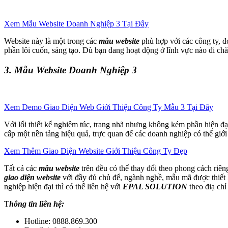
Xem Mẫu Website Doanh Nghiệp 3 Tại Đây
Website này là một trong các
mẫu website
phù hợp với các công ty, d
phần lôi cuốn, sáng tạo. Dù bạn đang hoạt động ở lĩnh vực nào đi ch
3. Mẫu Website Doanh Nghiệp 3
Xem Demo Giao Diện Web Giới Thiệu Công Ty Mẫu 3 Tại Đây
Với lối thiết kế nghiêm túc, trang nhã nhưng không kém phần hiện đ
cấp một nền tảng hiệu quả, trực quan để các doanh nghiệp có thể giớ
Xem Thêm Giao Diện Website Giới Thiệu Công Ty Đẹp
Tất cả các
mẫu website
trên đều có thể thay đổi theo phong cách ri
giao diện website
với đầy đủ chủ để, ngành nghề, mẫu mã được thiết
nghiệp hiện đại thì có thể liên hệ với
EPAL SOLUTION
theo điạ chỉ
T
hông tin liên hệ:
Hotline: 0888.869.300