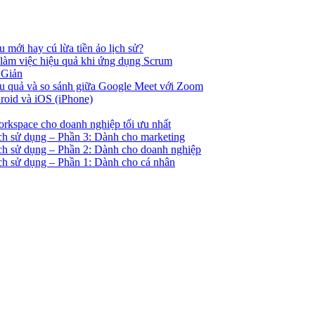
u mới hay cú lừa tiền ảo lịch sử?
 làm việc hiệu quả khi ứng dụng Scrum
 Giản
ệu quả và so sánh giữa Google Meet với Zoom
droid và iOS (iPhone)
orkspace cho doanh nghiệp tối ưu nhất
ách sử dụng – Phần 3: Dành cho marketing
ách sử dụng – Phần 2: Dành cho doanh nghiệp
ách sử dụng – Phần 1: Dành cho cá nhân