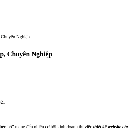
, Chuyên Nghiệp
p, Chuyên Nghiệp
021
“béo bở” mang đến nhiều cơ hội kinh doanh thì việc
thiết kế website c