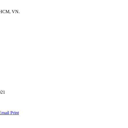
. HCM, VN.
021
Email
Print