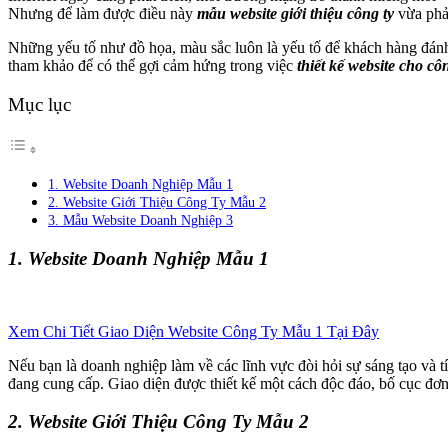
Nhưng để làm được điều này
mẫu website giới thiệu công ty
vừa phả
Những yếu tố như đồ họa, màu sắc luôn là yếu tố để khách hàng đánh
tham khảo để có thể gợi cảm hứng trong việc
thiết kế website cho cô
Mục lục
1. Website Doanh Nghiệp Mẫu 1
2. Website Giới Thiệu Công Ty Mẫu 2
3. Mẫu Website Doanh Nghiệp 3
1. Website Doanh Nghiệp Mẫu 1
Xem Chi Tiết Giao Diện Website Công Ty Mẫu 1 Tại Đây
Nếu bạn là doanh nghiệp làm về các lĩnh vực đòi hỏi sự sáng tạo và 
đang cung cấp. Giao diện được thiết kế một cách độc đáo, bố cục đơ
2. Website Giới Thiệu Công Ty Mẫu 2