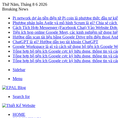
Thứ Năm, Tháng 8 6 2026
Breaking News
Pi network dự án tiền điện tử Pi coin là phương thức đầu tư kiể
Phương pháp luận Agile và mô hình Scrum là gì? Chia sẻ cách
Cách Tích Hợp Messenger (Facebook Chat) Vào Website Đơn
Tiện ích họp online Google Meet, các kinh nghiệm sử dụng hi
Hướng dẫn scan tài liệu bằng Google Drive trên điện thoại An
ChatGPT là gì? Hướng dẫn tạo tài khoản ChatGPT
Google Workspace là gì và cách sử dụng bộ tiện ích Google W
Tổng hợp bộ tiện ích Google cực kỳ hữu dụng, thông tin và c
Tổng hợp bộ tiện ích Google cực kỳ hữu dụng, thông tin và c
Tổng hợp bộ tiện ích Google cực kỳ hữu dụng, thông tin và c
Sidebar
Menu
Search for
HOME