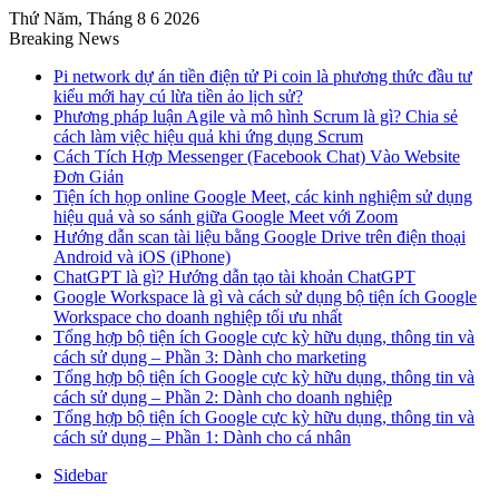
Thứ Năm, Tháng 8 6 2026
Breaking News
Pi network dự án tiền điện tử Pi coin là phương thức đầu tư
kiểu mới hay cú lừa tiền ảo lịch sử?
Phương pháp luận Agile và mô hình Scrum là gì? Chia sẻ
cách làm việc hiệu quả khi ứng dụng Scrum
Cách Tích Hợp Messenger (Facebook Chat) Vào Website
Đơn Giản
Tiện ích họp online Google Meet, các kinh nghiệm sử dụng
hiệu quả và so sánh giữa Google Meet với Zoom
Hướng dẫn scan tài liệu bằng Google Drive trên điện thoại
Android và iOS (iPhone)
ChatGPT là gì? Hướng dẫn tạo tài khoản ChatGPT
Google Workspace là gì và cách sử dụng bộ tiện ích Google
Workspace cho doanh nghiệp tối ưu nhất
Tổng hợp bộ tiện ích Google cực kỳ hữu dụng, thông tin và
cách sử dụng – Phần 3: Dành cho marketing
Tổng hợp bộ tiện ích Google cực kỳ hữu dụng, thông tin và
cách sử dụng – Phần 2: Dành cho doanh nghiệp
Tổng hợp bộ tiện ích Google cực kỳ hữu dụng, thông tin và
cách sử dụng – Phần 1: Dành cho cá nhân
Sidebar