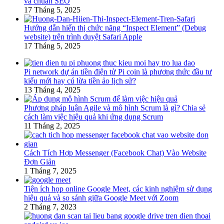
và chuẩn SEO
17 Tháng 5, 2025
Hướng dẫn hiển thị chức năng “Inspect Element” (Debug
website) trên trình duyệt Safari Apple
17 Tháng 5, 2025
Pi network dự án tiền điện tử Pi coin là phương thức đầu tư
kiểu mới hay cú lừa tiền ảo lịch sử?
13 Tháng 4, 2025
Phương pháp luận Agile và mô hình Scrum là gì? Chia sẻ
cách làm việc hiệu quả khi ứng dụng Scrum
11 Tháng 2, 2025
Cách Tích Hợp Messenger (Facebook Chat) Vào Website
Đơn Giản
1 Tháng 7, 2025
Tiện ích họp online Google Meet, các kinh nghiệm sử dụng
hiệu quả và so sánh giữa Google Meet với Zoom
2 Tháng 7, 2023