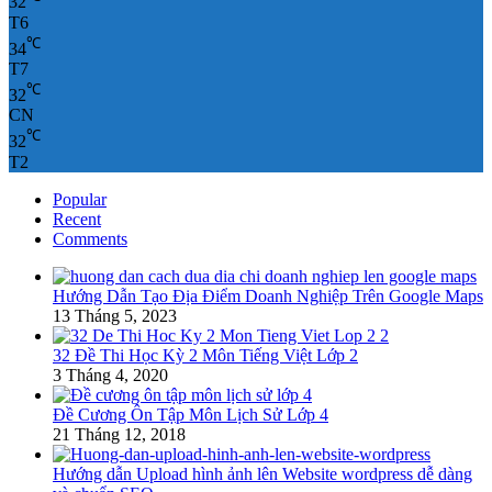
32
T6
℃
34
T7
℃
32
CN
℃
32
T2
Popular
Recent
Comments
Hướng Dẫn Tạo Địa Điểm Doanh Nghiệp Trên Google Maps
13 Tháng 5, 2023
32 Đề Thi Học Kỳ 2 Môn Tiếng Việt Lớp 2
3 Tháng 4, 2020
Đề Cương Ôn Tập Môn Lịch Sử Lớp 4
21 Tháng 12, 2018
Hướng dẫn Upload hình ảnh lên Website wordpress dễ dàng