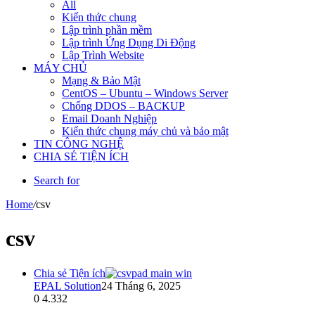
All
Kiến thức chung
Lập trình phần mềm
Lập trình Ứng Dụng Di Động
Lập Trình Website
MÁY CHỦ
Mạng & Bảo Mật
CentOS – Ubuntu – Windows Server
Chống DDOS – BACKUP
Email Doanh Nghiệp
Kiến thức chung máy chủ và bảo mật
TIN CÔNG NGHỆ
CHIA SẺ TIỆN ÍCH
Search for
Home
/
csv
csv
Chia sẻ Tiện ích
EPAL Solution
24 Tháng 6, 2025
0
4.332