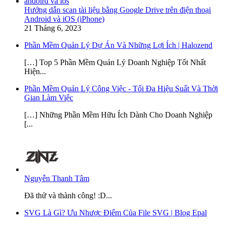
Hướng dẫn scan tài liệu bằng Google Drive trên điện thoại
Android và iOS (iPhone)
21 Tháng 6, 2023
Phần Mềm Quản Lý Dự Án Và Những Lợi Ích | Halozend
[…] Top 5 Phần Mềm Quản Lý Doanh Nghiệp Tốt Nhất
Hiện...
Phần Mềm Quản Lý Công Việc - Tối Đa Hiệu Suất Và Thời
Gian Làm Việc
[…] Những Phần Mềm Hữu Ích Dành Cho Doanh Nghiệp
[...
Nguyễn Thanh Tâm
Đã thử và thành công! :D...
SVG Là Gì? Ưu Nhược Điểm Của File SVG | Blog Epal