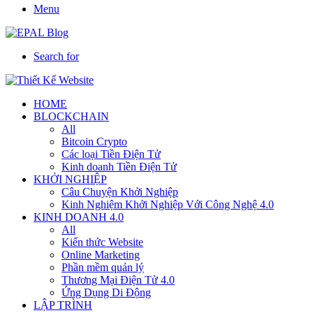
Menu
Search for
HOME
BLOCKCHAIN
All
Bitcoin Crypto
Các loại Tiền Điện Tử
Kinh doanh Tiền Điện Tử
KHỞI NGHIỆP
Câu Chuyện Khởi Nghiệp
Kinh Nghiệm Khởi Nghiệp Với Công Nghệ 4.0
KINH DOANH 4.0
All
Kiến thức Website
Online Marketing
Phần mềm quản lý
Thương Mại Điện Tử 4.0
Ứng Dụng Di Động
LẬP TRÌNH