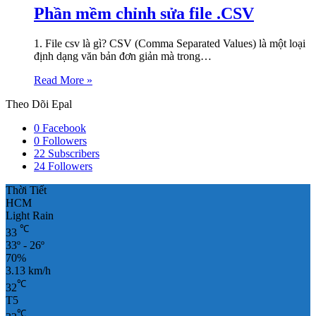
Phần mềm chỉnh sửa file .CSV
1. File csv là gì? CSV (Comma Separated Values) là một loại
định dạng văn bản đơn giản mà trong…
Read More »
Theo Dõi Epal
0
Facebook
0
Followers
22
Subscribers
24
Followers
Thời Tiết
HCM
Light Rain
℃
33
33º - 26º
70%
3.13 km/h
℃
32
T5
℃