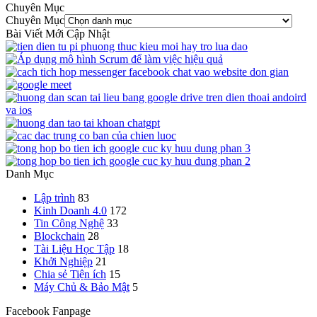
Chuyên Mục
Chuyên Mục
Bài Viết Mới Cập Nhật
Danh Mục
Lập trình
83
Kinh Doanh 4.0
172
Tin Công Nghệ
33
Blockchain
28
Tài Liệu Học Tập
18
Khởi Nghiệp
21
Chia sẻ Tiện ích
15
Máy Chủ & Bảo Mật
5
Facebook Fanpage