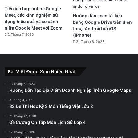
Tiện ích họp online Google
Meet, các kinh nghiệm sử
Hướng dẫn scan tài liệu
dụng hiệu quả và so sánh
bằng Google Drive trên điện
giữa Google Meet với Zoom
thoại Android và iOS
2 Tháng 7, 2023
(iPhone)
21 Tháng 6, 2023
Bài Viết Được Xem Nhiều Nhất
13 Tháng 5, 2023
Hướng Dẫn Tạo Địa Điểm Doanh Nghiệp Trên Google Maps
3 Tháng 4, 2020
32 Đề Thi Học Kỳ 2 Môn Tiếng Việt Lớp 2
21 Tháng 12, 2018
Đề Cương Ôn Tập Môn Lịch Sử Lớp 4
17 Tháng 5, 2025