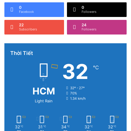
0
0
Facebook
Followers
22
24
Subscribers
Followers
Thời Tiết
32
℃
HCM
32º - 27º
70%
1.34 km/h
Light Rain
32
31
34
32
32
℃
℃
℃
℃
℃