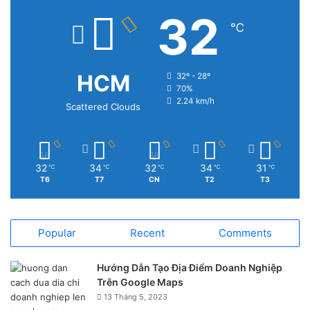
32
℃
HCM
32º - 28º
70%
2.24 km/h
Scattered Clouds
32
34
32
34
31
℃
℃
℃
℃
℃
T6
T7
CN
T2
T3
Popular
Recent
Comments
Hướng Dẫn Tạo Địa Điểm Doanh Nghiệp
Trên Google Maps
13 Tháng 5, 2023