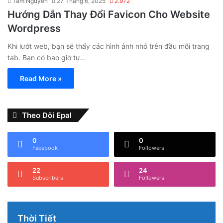
Tâm Nguyễn
27 Tháng 6, 2025
2.972
Hướng Dẫn Thay Đổi Favicon Cho Website
Wordpress
Khi lướt web, bạn sẽ thấy các hình ảnh nhỏ trên đầu mỗi trang
tab. Bạn có bao giờ tự…
Read More »
Theo Dõi Epal
0
0
Facebook
Followers
22
24
Subscribers
Followers
Thời Tiết