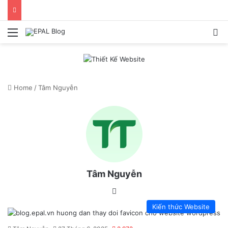
Menu
S
Home
/
Tâm Nguyễn
Tâm Nguyễn
We
bsi
Kiến thức Website
te