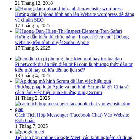
21 Tháng 12, 2018
Hướng dẫn Upload hình ảnh lên Website wordpress dễ dàng
và chuẩn SEO
17 Tháng 5, 2025
Hướng dẫn hiển thị chức năng “Inspect Element” (Debug
website) trên trình duyệt Safari Apple
17 Tháng 5, 2025
Pi network dự án tiền điện tử Pi coin là phương thức đầu tư
kiểu mới hay cú lừa tiền ảo lịch sử?
13 Tháng 4, 2025
Phương pháp luận Agile và mô hình Scrum là gì? Chia sẻ
cách làm việc hiệu quả khi ứng dụng Scrum
11 Tháng 2, 2025
Cách Tích Hợp Messenger (Facebook Chat) Vào Website
Đơn Giản
1 Tháng 7, 2025
Tiện ích họp online Google Meet, các kinh nghiệm sử dụng