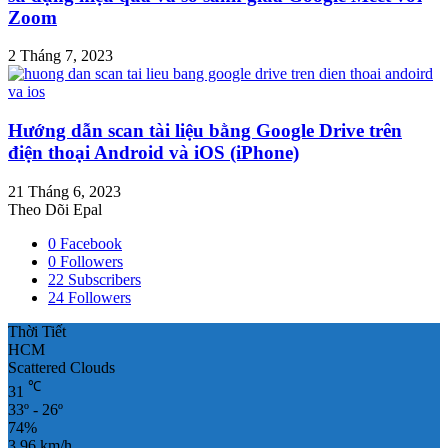
Zoom
2 Tháng 7, 2023
Hướng dẫn scan tài liệu bằng Google Drive trên
điện thoại Android và iOS (iPhone)
21 Tháng 6, 2023
Theo Dõi Epal
0
Facebook
0
Followers
22
Subscribers
24
Followers
Thời Tiết
HCM
Scattered Clouds
℃
31
33º - 26º
74%
3.96 km/h