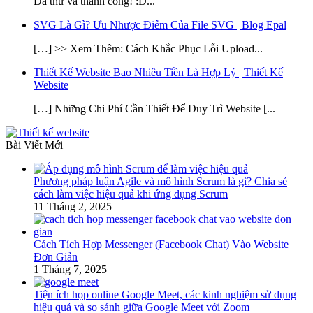
Đã thử và thành công! :D...
SVG Là Gì? Ưu Nhược Điểm Của File SVG | Blog Epal
[…] >> Xem Thêm: Cách Khắc Phục Lỗi Upload...
Thiết Kế Website Bao Nhiêu Tiền Là Hợp Lý | Thiết Kế
Website
[…] Những Chi Phí Cần Thiết Để Duy Trì Website [...
Bài Viết Mới
Phương pháp luận Agile và mô hình Scrum là gì? Chia sẻ
cách làm việc hiệu quả khi ứng dụng Scrum
11 Tháng 2, 2025
Cách Tích Hợp Messenger (Facebook Chat) Vào Website
Đơn Giản
1 Tháng 7, 2025
Tiện ích họp online Google Meet, các kinh nghiệm sử dụng
hiệu quả và so sánh giữa Google Meet với Zoom