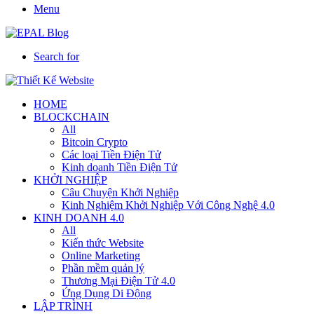
Menu
Search for
HOME
BLOCKCHAIN
All
Bitcoin Crypto
Các loại Tiền Điện Tử
Kinh doanh Tiền Điện Tử
KHỞI NGHIỆP
Câu Chuyện Khởi Nghiệp
Kinh Nghiệm Khởi Nghiệp Với Công Nghệ 4.0
KINH DOANH 4.0
All
Kiến thức Website
Online Marketing
Phần mềm quản lý
Thương Mại Điện Tử 4.0
Ứng Dụng Di Động
LẬP TRÌNH