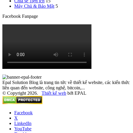
Chia sẻ Tiện ích
15
Máy Chủ & Bảo Mật
5
Facebook Fanpage
Epal Solution Blog là trang tin tức về thiết kế website, các kiến thức
liên quan đến website, công nghệ, bitcoin,...
© Copyright 2026.
Thiết kế web
bởi EPAL
Facebook
X
LinkedIn
YouTube