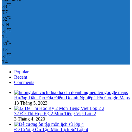
℃
33
T7
℃
32
CN
℃
31
T2
℃
30
T3
℃
31
T4
Popular
Recent
Comments
Hướng Dẫn Tạo Địa Điểm Doanh Nghiệp Trên Google Maps
13 Tháng 5, 2023
32 Đề Thi Học Kỳ 2 Môn Tiếng Việt Lớp 2
3 Tháng 4, 2020
Đề Cương Ôn Tập Môn Lịch Sử Lớp 4