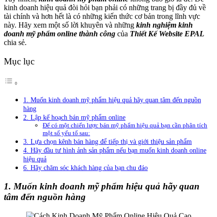
kinh doanh hiệu quả đòi hỏi bạn phải có những trang bị đầy đủ về
tài chính và hơn hết là có những kiến thức cơ bản trong lĩnh vực
này. Hãy xem một số lời khuyên và những
kinh nghiệm kinh
doanh mỹ phẩm online thành công
của
Thiết Kế Website EPAL
chia sẻ.
Mục lục
1. Muốn kinh doanh mỹ phẩm hiệu quả hãy quan tâm đến nguồn
hàng
2. Lập kế hoạch bán mỹ phẩm online
Để có một chiến lược bán mỹ phẩm hiệu quả bạn cần phân tích
một số yếu tố sau:
3. Lựa chọn kênh bán hàng để tiếp thị và giới thiệu sản phẩm
4. Hãy đầu tư hình ảnh sản phẩm nếu bạn muốn kinh doanh online
hiệu quả
6. Hãy chăm sóc khách hàng của bạn chu đáo
1. Muốn kinh doanh mỹ phẩm hiệu quả hãy quan
tâm đến nguồn hàng