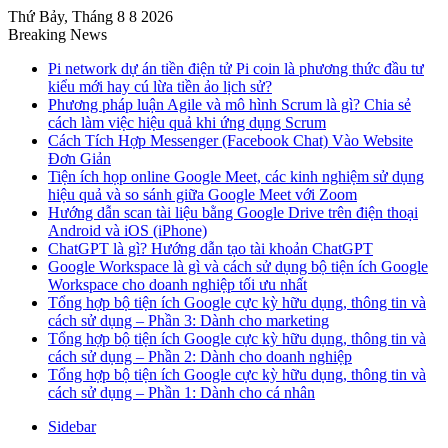
Thứ Bảy, Tháng 8 8 2026
Breaking News
Pi network dự án tiền điện tử Pi coin là phương thức đầu tư
kiểu mới hay cú lừa tiền ảo lịch sử?
Phương pháp luận Agile và mô hình Scrum là gì? Chia sẻ
cách làm việc hiệu quả khi ứng dụng Scrum
Cách Tích Hợp Messenger (Facebook Chat) Vào Website
Đơn Giản
Tiện ích họp online Google Meet, các kinh nghiệm sử dụng
hiệu quả và so sánh giữa Google Meet với Zoom
Hướng dẫn scan tài liệu bằng Google Drive trên điện thoại
Android và iOS (iPhone)
ChatGPT là gì? Hướng dẫn tạo tài khoản ChatGPT
Google Workspace là gì và cách sử dụng bộ tiện ích Google
Workspace cho doanh nghiệp tối ưu nhất
Tổng hợp bộ tiện ích Google cực kỳ hữu dụng, thông tin và
cách sử dụng – Phần 3: Dành cho marketing
Tổng hợp bộ tiện ích Google cực kỳ hữu dụng, thông tin và
cách sử dụng – Phần 2: Dành cho doanh nghiệp
Tổng hợp bộ tiện ích Google cực kỳ hữu dụng, thông tin và
cách sử dụng – Phần 1: Dành cho cá nhân
Sidebar