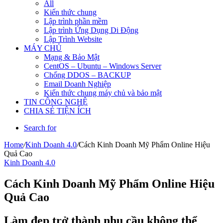
All
Kiến thức chung
Lập trình phần mềm
Lập trình Ứng Dụng Di Động
Lập Trình Website
MÁY CHỦ
Mạng & Bảo Mật
CentOS – Ubuntu – Windows Server
Chống DDOS – BACKUP
Email Doanh Nghiệp
Kiến thức chung máy chủ và bảo mật
TIN CÔNG NGHỆ
CHIA SẺ TIỆN ÍCH
Search for
Home
/
Kinh Doanh 4.0
/
Cách Kinh Doanh Mỹ Phẩm Online Hiệu
Quả Cao
Kinh Doanh 4.0
Cách Kinh Doanh Mỹ Phẩm Online Hiệu
Quả Cao
Làm đẹp trở thành nhu cầu không thể