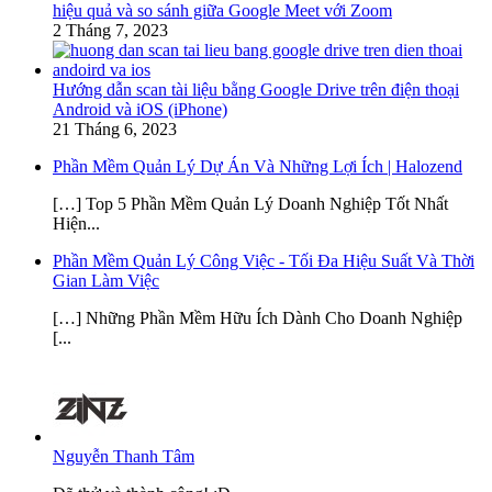
hiệu quả và so sánh giữa Google Meet với Zoom
2 Tháng 7, 2023
Hướng dẫn scan tài liệu bằng Google Drive trên điện thoại
Android và iOS (iPhone)
21 Tháng 6, 2023
Phần Mềm Quản Lý Dự Án Và Những Lợi Ích | Halozend
[…] Top 5 Phần Mềm Quản Lý Doanh Nghiệp Tốt Nhất
Hiện...
Phần Mềm Quản Lý Công Việc - Tối Đa Hiệu Suất Và Thời
Gian Làm Việc
[…] Những Phần Mềm Hữu Ích Dành Cho Doanh Nghiệp
[...
Nguyễn Thanh Tâm