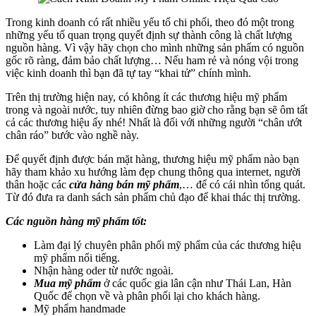
Trong kinh doanh có rất nhiều yếu tố chi phối, theo đó một trong
những yếu tố quan trọng quyết định sự thành công là chất lượng
nguồn hàng. Vì vậy hãy chọn cho mình những sản phẩm có nguồn
gốc rõ ràng, đảm bảo chất lượng… Nếu ham rẻ và nóng vội trong
việc kinh doanh thì bạn đã tự tay “khai tử” chính mình.
Trên thị trường hiện nay, có không ít các thương hiệu mỹ phẩm
trong và ngoài nước, tuy nhiên đừng bao giờ cho rằng bạn sẽ ôm tất
cả các thương hiệu ấy nhé! Nhất là đối với những người “chân ướt
chân ráo” bước vào nghề này.
Để quyết định được bán mặt hàng, thương hiệu mỹ phẩm nào bạn
hãy tham khảo xu hướng làm đẹp chung thông qua internet, người
thân hoặc các
cửa hàng bán mỹ phẩm
,… để có cái nhìn tổng quát.
Từ đó đưa ra danh sách sản phẩm chủ đạo để khai thác thị trường.
Các nguồn hàng mỹ phẩm tốt:
Làm đại lý chuyên phân phối mỹ phẩm của các thương hiệu
mỹ phẩm nổi tiếng.
Nhận hàng oder từ nước ngoài.
Mua mỹ phẩm
ở các quốc gia lân cận như Thái Lan, Hàn
Quốc để chọn về và phân phối lại cho khách hàng.
Mỹ phẩm handmade