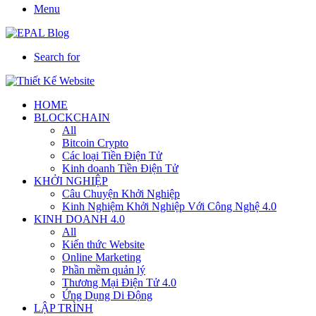
Menu
Search for
HOME
BLOCKCHAIN
All
Bitcoin Crypto
Các loại Tiền Điện Tử
Kinh doanh Tiền Điện Tử
KHỞI NGHIỆP
Câu Chuyện Khởi Nghiệp
Kinh Nghiệm Khởi Nghiệp Với Công Nghệ 4.0
KINH DOANH 4.0
All
Kiến thức Website
Online Marketing
Phần mềm quản lý
Thương Mại Điện Tử 4.0
Ứng Dụng Di Động
LẬP TRÌNH