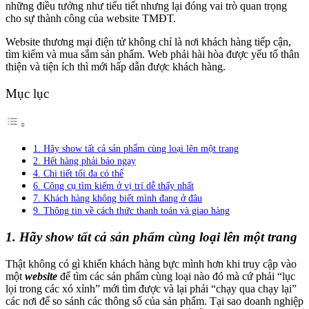
những điều tưởng như tiểu tiết nhưng lại đóng vai trò quan trọng
cho sự thành công của website TMĐT.
Website thương mại điện tử không chỉ là nơi khách hàng tiếp cận,
tìm kiếm và mua sắm sản phẩm. Web phải hài hòa được yếu tố thân
thiện và tiện ích thì mới hấp dẫn được khách hàng.
Mục lục
1. Hãy show tất cả sản phẩm cùng loại lên một trang
2. Hết hàng phải báo ngay
4. Chi tiết tối đa có thể
6. Công cụ tìm kiếm ở vị trí dễ thấy nhất
7. Khách hàng không biết mình đang ở đâu
9. Thông tin về cách thức thanh toán và giao hàng
1. Hãy show tất cả sản phẩm cùng loại lên một trang
Thật không có gì khiến khách hàng bực mình hơn khi truy cập vào
một
website
để tìm các sản phẩm cùng loại nào đó mà cứ phải “lục
lọi trong các xó xỉnh” mới tìm được và lại phải “chạy qua chạy lại”
các nơi để so sánh các thông số của sản phẩm. Tại sao doanh nghiệp