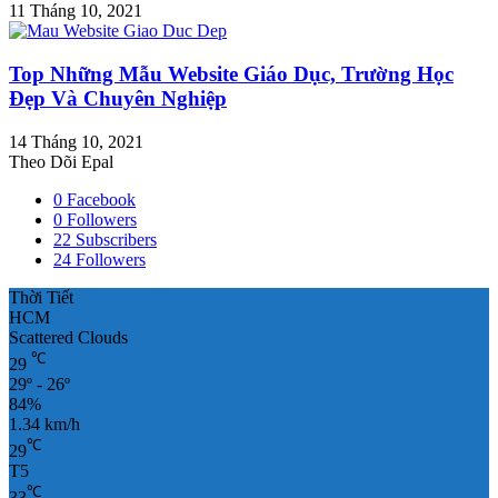
11 Tháng 10, 2021
Top Những Mẫu Website Giáo Dục, Trường Học
Đẹp Và Chuyên Nghiệp
14 Tháng 10, 2021
Theo Dõi Epal
0
Facebook
0
Followers
22
Subscribers
24
Followers
Thời Tiết
HCM
Scattered Clouds
℃
29
29º - 26º
84%
1.34 km/h
℃
29
T5
℃