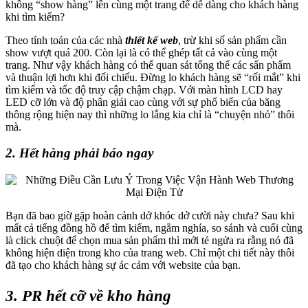
không “show hàng” lên cùng một trang để dễ dàng cho khách hàng
khi tìm kiếm?
Theo tính toán của các nhà
thiết kế web
, trừ khi số sản phẩm cần
show vượt quá 200. Còn lại là có thể ghép tất cả vào cùng một
trang. Như vậy khách hàng có thể quan sát tổng thể các sẩn phẩm
và thuận lợi hơn khi đối chiếu. Đừng lo khách hàng sẽ “rối mắt” khi
tìm kiếm và tốc độ truy cập chậm chạp. Với màn hình LCD hay
LED cỡ lớn và độ phân giải cao cùng với sự phổ biến của băng
thông rộng hiện nay thì những lo lắng kia chỉ là “chuyện nhỏ” thôi
mà.
2. Hết hàng phải báo ngay
Bạn đã bao giờ gặp hoàn cảnh dở khóc dở cười này chưa? Sau khi
mất cả tiếng đồng hồ để tìm kiếm, ngắm nghía, so sánh và cuối cùng
là click chuột để chọn mua sản phẩm thì mới té ngửa ra rằng nó đã
không hiện diện trong kho của trang web. Chỉ một chi tiết này thôi
đã tạo cho khách hàng sự ác cảm với website của bạn.
3. PR hết cỡ về kho hàng