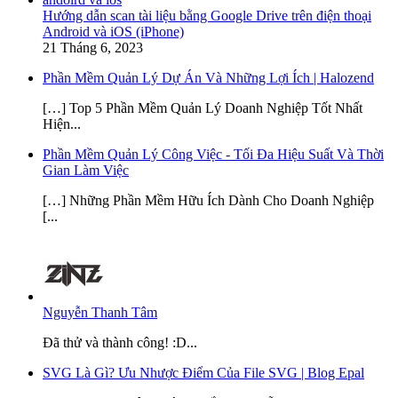
Hướng dẫn scan tài liệu bằng Google Drive trên điện thoại
Android và iOS (iPhone)
21 Tháng 6, 2023
Phần Mềm Quản Lý Dự Án Và Những Lợi Ích | Halozend
[…] Top 5 Phần Mềm Quản Lý Doanh Nghiệp Tốt Nhất
Hiện...
Phần Mềm Quản Lý Công Việc - Tối Đa Hiệu Suất Và Thời
Gian Làm Việc
[…] Những Phần Mềm Hữu Ích Dành Cho Doanh Nghiệp
[...
Nguyễn Thanh Tâm
Đã thử và thành công! :D...
SVG Là Gì? Ưu Nhược Điểm Của File SVG | Blog Epal