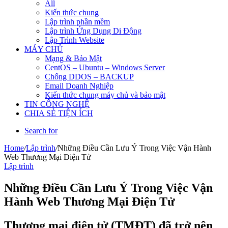
All
Kiến thức chung
Lập trình phần mềm
Lập trình Ứng Dụng Di Động
Lập Trình Website
MÁY CHỦ
Mạng & Bảo Mật
CentOS – Ubuntu – Windows Server
Chống DDOS – BACKUP
Email Doanh Nghiệp
Kiến thức chung máy chủ và bảo mật
TIN CÔNG NGHỆ
CHIA SẺ TIỆN ÍCH
Search for
Home
/
Lập trình
/
Những Điều Cần Lưu Ý Trong Việc Vận Hành
Web Thương Mại Điện Tử
Lập trình
Những Điều Cần Lưu Ý Trong Việc Vận
Hành Web Thương Mại Điện Tử
Thương mại điện tử (TMĐT) đã trở nên