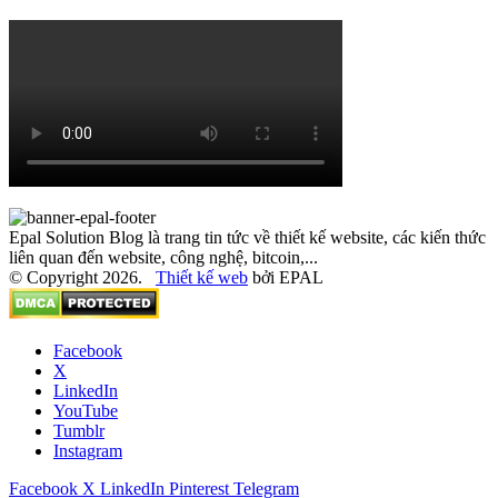
Epal Solution Blog là trang tin tức về thiết kế website, các kiến thức
liên quan đến website, công nghệ, bitcoin,...
© Copyright 2026.
Thiết kế web
bởi EPAL
Facebook
X
LinkedIn
YouTube
Tumblr
Instagram
Facebook
X
LinkedIn
Pinterest
Telegram