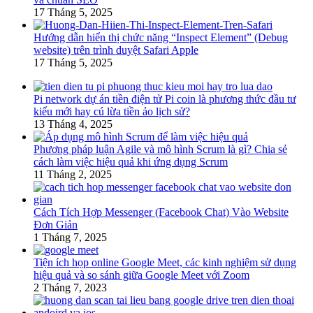
17 Tháng 5, 2025
Hướng dẫn hiển thị chức năng “Inspect Element” (Debug
website) trên trình duyệt Safari Apple
17 Tháng 5, 2025
Pi network dự án tiền điện tử Pi coin là phương thức đầu tư
kiểu mới hay cú lừa tiền ảo lịch sử?
13 Tháng 4, 2025
Phương pháp luận Agile và mô hình Scrum là gì? Chia sẻ
cách làm việc hiệu quả khi ứng dụng Scrum
11 Tháng 2, 2025
Cách Tích Hợp Messenger (Facebook Chat) Vào Website
Đơn Giản
1 Tháng 7, 2025
Tiện ích họp online Google Meet, các kinh nghiệm sử dụng
hiệu quả và so sánh giữa Google Meet với Zoom
2 Tháng 7, 2023