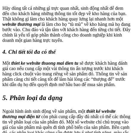
Hãy dùng tất cả những gì trực quan nhất, sinh động nhất để đem
đến cho khách hàng những thông tin tốt đẹp về kho hàng của bạn.
Thật không gì làm cho khách hàng quay lưng lại nhanh hơn một
website thương mại
là làm cho họ “tù mù” về kho hàng mà họ đang
bước vào. Chu đáo và tận tâm với khách hàng đến từng chi tiết. Đây
chính là yếu tố góp phần thành công cho doanh nghiệp khi kinh
doanh một gian hàng trực tuyến.
4. Chi tiết tối đa có thể
Một
thiet ke website thuong mai dien tu
sẽ được khách hàng đánh
giá cao nếu cung cấp một vài thông tin ấn tượng trước khi khách
hàng click chuột vào trang riêng về sản phẩm đó. Thông tin về sản
phẩm càng chi tiết càng tốt để làm hài lòng các “thượng đế” trước
khi dẫn dụ họ đến quyết định mở hầu bao để mua sản phẩm.
5. Phân loại đa dạng
Ngoài hình ảnh sinh động về sản phẩm, một
thiết kế website
thương mại điện tử
còn phải cung cấp đầy đủ nhất có thể các thông
tin về phân loại của sản phẩm đó. Một số website chỉ chú trọng vào
giá của sản phẩm mà quên đi tính phổ biến của sản phẩm. Bên cạnh
đó, các phân loại khác cũng cần được lưu ý như tính năng, màu sắc