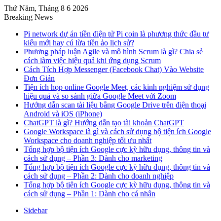
Thứ Năm, Tháng 8 6 2026
Breaking News
Pi network dự án tiền điện tử Pi coin là phương thức đầu tư
kiểu mới hay cú lừa tiền ảo lịch sử?
Phương pháp luận Agile và mô hình Scrum là gì? Chia sẻ
cách làm việc hiệu quả khi ứng dụng Scrum
Cách Tích Hợp Messenger (Facebook Chat) Vào Website
Đơn Giản
Tiện ích họp online Google Meet, các kinh nghiệm sử dụng
hiệu quả và so sánh giữa Google Meet với Zoom
Hướng dẫn scan tài liệu bằng Google Drive trên điện thoại
Android và iOS (iPhone)
ChatGPT là gì? Hướng dẫn tạo tài khoản ChatGPT
Google Workspace là gì và cách sử dụng bộ tiện ích Google
Workspace cho doanh nghiệp tối ưu nhất
Tổng hợp bộ tiện ích Google cực kỳ hữu dụng, thông tin và
cách sử dụng – Phần 3: Dành cho marketing
Tổng hợp bộ tiện ích Google cực kỳ hữu dụng, thông tin và
cách sử dụng – Phần 2: Dành cho doanh nghiệp
Tổng hợp bộ tiện ích Google cực kỳ hữu dụng, thông tin và
cách sử dụng – Phần 1: Dành cho cá nhân
Sidebar