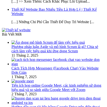
[…] >> Xem Thêm: Cách Khắc Phục Lỗi Upload...
Thiết Kế Website Bao Nhiêu Tiền Là Hợp Lý | Thiết Kế
Website
[…] Những Chi Phí Cần Thiết Để Duy Trì Website [...
Bài Viết Mới
Phương pháp luận Agile và mô hình Scrum là gì? Chia sẻ
cách làm việc hiệu quả khi ứng dụng Scrum
11 Tháng 2, 2025
Cách Tích Hợp Messenger (Facebook Chat) Vào Website
Đơn Giản
1 Tháng 7, 2025
Tiện ích họp online Google Meet, các kinh nghiệm sử dụng
hiệu quả và so sánh giữa Google Meet với Zoom
2 Tháng 7, 2023
Hướng dẫn scan tài liệu bằng Google Drive trên điện thoại