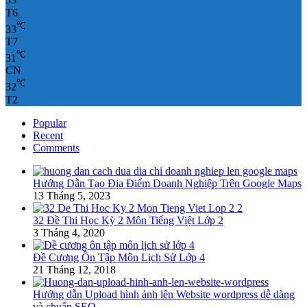
33
T6
℃
33
T7
℃
31
CN
℃
32
T2
Popular
Recent
Comments
Hướng Dẫn Tạo Địa Điểm Doanh Nghiệp Trên Google Maps
13 Tháng 5, 2023
32 Đề Thi Học Kỳ 2 Môn Tiếng Việt Lớp 2
3 Tháng 4, 2020
Đề Cương Ôn Tập Môn Lịch Sử Lớp 4
21 Tháng 12, 2018
Hướng dẫn Upload hình ảnh lên Website wordpress dễ dàng
và chuẩn SEO