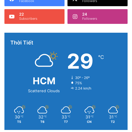
Facebook
Followers
22
24
Subscribers
Followers
Thời Tiết
29
℃
HCM
30º - 26º
75%
2.24 km/h
Scattered Clouds
30
32
33
31
31
℃
℃
℃
℃
℃
T5
T6
T7
CN
T2