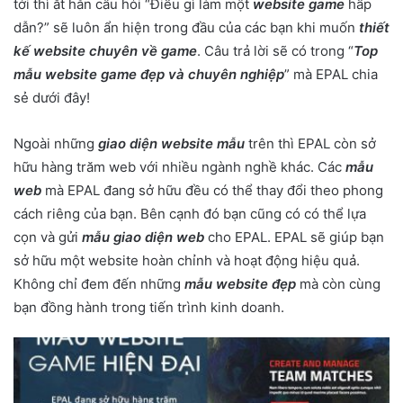
tới thì ắt hẳn câu hỏi “Điều gì làm một
website game
hấp
dẫn?” sẽ luôn ẩn hiện trong đầu của các bạn khi muốn
thiết
kế website chuyên về game
. Câu trả lời sẽ có trong “
Top
mẫu website game đẹp và chuyên nghiệp
” mà EPAL chia
sẻ dưới đây!
Ngoài những
giao diện website mẫu
trên thì EPAL còn sở
hữu hàng trăm web với nhiều ngành nghề khác. Các
mẫu
web
mà EPAL đang sở hữu đều có thể thay đổi theo phong
cách riêng của bạn. Bên cạnh đó bạn cũng có có thể lựa
cọn và gửi
mẫu giao diện web
cho EPAL. EPAL sẽ giúp bạn
sở hữu một website hoàn chỉnh và hoạt động hiệu quả.
Không chỉ đem đến những
mẫu website đẹp
mà còn cùng
bạn đồng hành trong tiến trình kinh doanh.