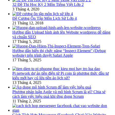
32 Đề Thi Học Kỳ 2 Môn Tiếng Việt Lớp 2
3 Tháng 4, 2020
Đề Cương Ôn Tập Môn Lịch Sử Lớp 4
21 Tháng 12, 2018
Hướng dẫn Upload hình ảnh lên Website wordpress dễ dàng
và chuẩn SEO
17 Tháng 5, 2025
Hướng dẫn hiển thị chức năng “Inspect Element” (Debug
website) trên trình duyệt Safari Apple
17 Tháng 5, 2025
Pi network dự án tiền điện tử Pi coin là phương thức đầu tư
kiểu mới hay cú lừa tiền ảo lịch sử?
13 Tháng 4, 2025
Phương pháp luận Agile và mô hình Scrum là gì? Chia sẻ
cách làm việc hiệu quả khi ứng dụng Scrum
11 Tháng 2, 2025
Cách Tích Hợp Messenger (Facebook Chat) Vào Website