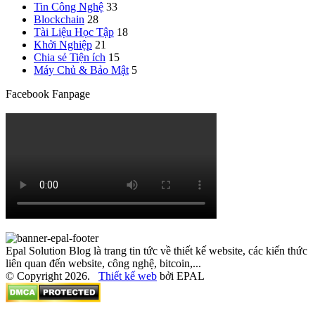
Tin Công Nghệ
33
Blockchain
28
Tài Liệu Học Tập
18
Khởi Nghiệp
21
Chia sẻ Tiện ích
15
Máy Chủ & Bảo Mật
5
Facebook Fanpage
Epal Solution Blog là trang tin tức về thiết kế website, các kiến thức
liên quan đến website, công nghệ, bitcoin,...
© Copyright 2026.
Thiết kế web
bởi EPAL