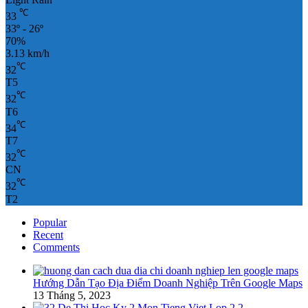
℃
33
33º - 26º
70%
3.13 km/h
℃
32
T5
℃
32
T6
℃
34
T7
℃
32
CN
℃
32
T2
Popular
Recent
Comments
Hướng Dẫn Tạo Địa Điểm Doanh Nghiệp Trên Google Maps
13 Tháng 5, 2023