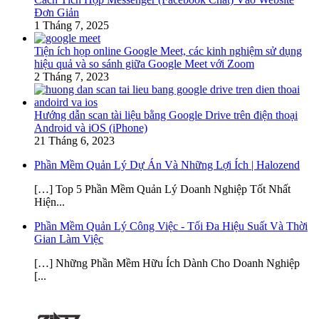
Đơn Giản
1 Tháng 7, 2025
Tiện ích họp online Google Meet, các kinh nghiệm sử dụng
hiệu quả và so sánh giữa Google Meet với Zoom
2 Tháng 7, 2023
Hướng dẫn scan tài liệu bằng Google Drive trên điện thoại
Android và iOS (iPhone)
21 Tháng 6, 2023
Phần Mềm Quản Lý Dự Án Và Những Lợi Ích | Halozend
[…] Top 5 Phần Mềm Quản Lý Doanh Nghiệp Tốt Nhất
Hiện...
Phần Mềm Quản Lý Công Việc - Tối Đa Hiệu Suất Và Thời
Gian Làm Việc
[…] Những Phần Mềm Hữu Ích Dành Cho Doanh Nghiệp
[...