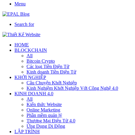
Menu
Search for
HOME
BLOCKCHAIN
All
Bitcoin Crypto
Các loại Tiền Điện Tử
Kinh doanh Tiền Điện Tử
KHỞI NGHIỆP
Câu Chuyện Khởi Nghiệp
Kinh Nghiệm Khởi Nghiệp Với Công Nghệ 4.0
KINH DOANH 4.0
All
Kiến thức Website
Online Marketing
Phần mềm quản lý
Thương Mại Điện Tử 4.0
Ứng Dụng Di Động
LẬP TRÌNH