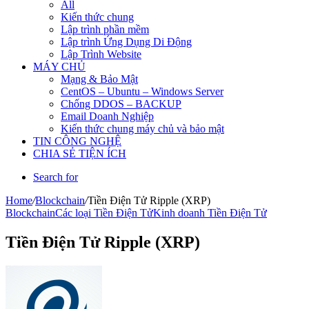
All
Kiến thức chung
Lập trình phần mềm
Lập trình Ứng Dụng Di Động
Lập Trình Website
MÁY CHỦ
Mạng & Bảo Mật
CentOS – Ubuntu – Windows Server
Chống DDOS – BACKUP
Email Doanh Nghiệp
Kiến thức chung máy chủ và bảo mật
TIN CÔNG NGHỆ
CHIA SẺ TIỆN ÍCH
Search for
Home
/
Blockchain
/
Tiền Điện Tử Ripple (XRP)
Blockchain
Các loại Tiền Điện Tử
Kinh doanh Tiền Điện Tử
Tiền Điện Tử Ripple (XRP)