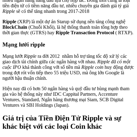
nhiều ngân hàng hàng đầu lựa chọ hợp tác. Đồng thời cũng là loại
tiền điện tử có tiềm năng đầu tư, nhiều chuyên gia đánh giá tỷ giá
Ripple
sẽ có thể tăng nhanh trong 2017-2018
Ripple
(XRP) là một dự án Starup sử dụng nền tảng công nghệ
BlockChain
(Chuỗi Khối), là hệ thống thanh toán tổng hợp theo
thời gian thực (GTRS) hay
Ripple Transaction Protocol
( RTXP).
Mạng lưới ripple
Mạng lướt
Ripple
ra đời 2012 nhằm hỗ trợ tăng tốc độ xử lý các
giao dịch tài chính giữa các ngân hàng với nhau.
Ripple đã có một
cuộc IPO
khá thành công với số tiền mà
Ripple coin
huy động được
trong đợt rót vốn tiếp theo 55 triệu USD, mà ông lớn Google là
người hậu thuận chính.
Hiện nay đã có hơn 50 ngân hàng và quỹ đầu tư hùng mạnh tham
gia vào hệ thống này như IDC Cappital Partners, Accenture
Ventures, Standard, Ngân hàng thương mại Siam, SCB Digital
Ventures và SBI Holdings (Japan).
Giá trị của Tiền Điện Tử Ripple và sự
khác biệt với các loại Coin khác