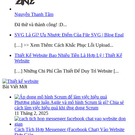
Nguyễn Thanh Tâm
Đã thử và thành công! :D...
SVG Là Gì? Ưu Nhược Điểm Của File SVG | Blog Epal
[…] >> Xem Thêm: Cách Khắc Phục Lỗi Upload...
Thiết Kế Website Bao Nhiêu Tiền Là Hợp Lý | Thiết Kế
Website
[…] Những Chi Phí Cần Thiết Để Duy Trì Website [...
Bài Viết Mới
Phương pháp luận Agile và mô hình Scrum là gì? Chia sẻ
cách làm việc hiệu quả khi ứng dụng Scrum
11 Tháng 2, 2025
Cách Tích Hợp Messenger (Facebook Chat) Vào Website
Đơn Giản