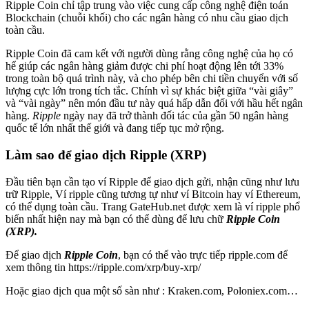
Ripple Coin chỉ tập trung vào việc cung cấp công nghệ điện toán
Blockchain (chuỗi khối) cho các ngân hàng có nhu cầu giao dịch
toàn cầu.
Ripple Coin đã cam kết với người dùng rằng công nghệ của họ có
hể giúp các ngân hàng giảm được chi phí hoạt động lên tới 33%
trong toàn bộ quá trình này, và cho phép bên chi tiền chuyển với số
lượng cực lớn trong tích tắc. Chính vì sự khác biệt giữa “vài giây”
và “vài ngày” nên món đầu tư này quá hấp dẫn đối với hầu hết ngân
hàng.
Ripple
ngày nay đã trở thành đối tác của gần 50 ngân hàng
quốc tế lớn nhất thế giới và đang tiếp tục mở rộng.
Làm sao để giao dịch Ripple (XRP)
Đầu tiên bạn cần tạo ví Ripple để giao dịch gửi, nhận cũng như lưu
trữ Ripple, Ví ripple cũng tương tự như ví Bitcoin hay ví Ethereum,
có thể dụng toàn cầu. Trang GateHub.net được xem là ví ripple phổ
biến nhất hiện nay mà bạn có thể dùng để lưu chữ
Ripple Coin
(XRP).
Để giao dịch
Ripple Coin
, bạn có thể vào trực tiếp ripple.com để
xem thông tin https://ripple.com/xrp/buy-xrp/
Hoặc giao dịch qua một số sàn như : Kraken.com, Poloniex.com…