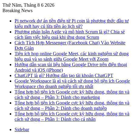
Thứ Năm, Tháng 8 6 2026
Breaking News
Pi network dự án tiền điện tử Pi coin là phương thức đầu tư
kiểu mới hay cú lừa tiền ảo lịch sử?
Phương pháp luận Agile và mô hình Scrum là gì? Chia sẻ
cách làm việc hiệu quả khi ứng dụng Scrum
Cách Tích Hợp Messenger (Facebook Chat) Vào Website
Đơn Giản
Tiện ích họp online Google Meet, các kinh nghiệm sử dụng
hiệu quả và so sánh giữa Google Meet với Zoom
Hướng dẫn scan tài liệu bằng Google Drive trên điện thoại
Android và iOS (iPhone)
ChatGPT là gì? Hướng dẫn tạo tài khoản ChatGPT
Google Workspace là gì và cách sử dụng bộ tiện ích Google
Workspace cho doanh nghiệp tối ưu nhất
Tổng hợp bộ tiện ích Google cực kỳ hữu dụng, thông tin và
cách sử dụng – Phần 3: Dành cho marketing
Tổng hợp bộ tiện ích Google cực kỳ hữu dụng, thông tin và
cách sử dụng – Phần 2: Dành cho doanh nghiệp
Tổng hợp bộ tiện ích Google cực kỳ hữu dụng, thông tin và
cách sử dụng – Phần 1: Dành cho cá nhân
Sidebar