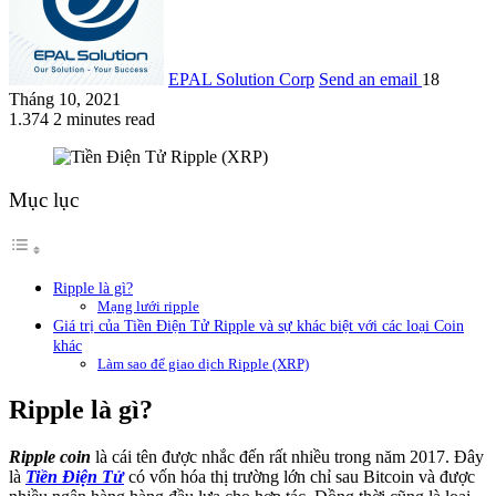
EPAL Solution Corp
Send an email
18
Tháng 10, 2021
1.374
2 minutes read
Mục lục
Ripple là gì?
Mạng lưới ripple
Giá trị của Tiền Điện Tử Ripple và sự khác biệt với các loại Coin
khác
Làm sao để giao dịch Ripple (XRP)
Ripple là gì?
Ripple coin
là cái tên được nhắc đến rất nhiều trong năm 2017. Đây
là
Tiền Điện Tử
có vốn hóa thị trường lớn chỉ sau Bitcoin và được