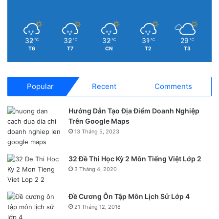
và thuật lại giùm. Nếu muốn bật chế độ này, người dùng
vào Cài đặt, mục Trợ năng.
32
32
32
31
29
4. GPRS/E.
℃
℃
℃
℃
℃
T6
T7
CN
T2
T3
Popular
Recent
Comments
Hướng Dẫn Tạo Địa Điểm Doanh Nghiệp
Trên Google Maps
13 Tháng 5, 2023
32 Đề Thi Học Kỳ 2 Môn Tiếng Việt Lớp 2
3 Tháng 4, 2020
GPRS và EDGE là một trong những tiêu chuẩn mạng dữ liệu
di động. Tuy nhiên, tốc độ thấp hơn nhiều so với 3G hay 4G
Đề Cương Ôn Tập Môn Lịch Sử Lớp 4
LTE. Hầu hết trường hợp khi 2 biểu tượng này hiện lên,
21 Tháng 12, 2018
người dùng rất khó để truy cập vào mạng hoặc vào được