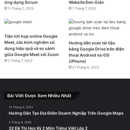
ứng dụng Scrum
Website Đơn Giản
11 Tháng 2, 2025
1 Tháng 7, 2025
Tiện ích họp online Google
Meet, các kinh nghiệm sử
Hướng dẫn scan tài liệu
Cơ bản, điều này tương tự với việc biến iPhone thành một
dụng hiệu quả và so sánh
bằng Google Drive trên điện
trạm phát Wi-Fi thông qua băng thông được lấy từ mạng di
giữa Google Meet với Zoom
thoại Android và iOS
2 Tháng 7, 2023
(iPhone)
động của máy. Tuy nhiên, người dùng nên cẩn thận với chi
21 Tháng 6, 2023
phí mạng dữ liệu di động phát sinh. Khi xuất hiện biểu
tượng hai vòng tròn lồng vào nhau và thanh trạng thái đổi
sang màu xanh nhạt có nghĩa là người dùng đang bật chế
độ “Điểm truy cập cá nhân”.
Bài Viết Được Xem Nhiều Nhất
7. Cảnh báo pin thiết bị kết nối
13 Tháng 5, 2023
Hướng Dẫn Tạo Địa Điểm Doanh Nghiệp Trên Google Maps
Bluetooth.
3 Tháng 4, 2020
32 Đề Thi Học Kỳ 2 Môn Tiếng Việt Lớp 2