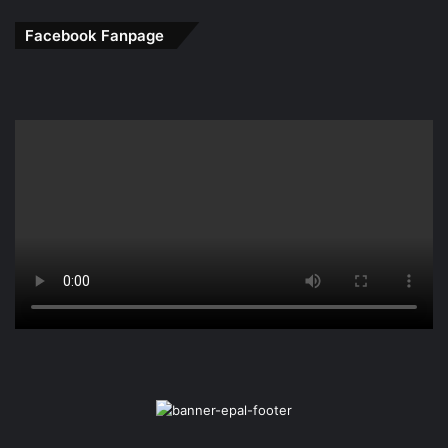
Facebook Fanpage
Nhưng trong iOS 11, biểu tượng màu xám chỉ có nghĩa
iPhone đã ngắt khỏi một trong hai kết nối. Trong thời điểm
đó, smartphone của người dùng vẫn đang tìm Wi-Fi hoặc
Bluetooth để truy cập. Apple đã thay đổi một số tuỳ chọn
liên quan đến kết nối Wi-Fi và Bluetooth. Trước đây, khi
chạm vào một trong hai biểu tượng trong trung tâm điều
khiển, nó sẽ chuyển màu xám và tắt.