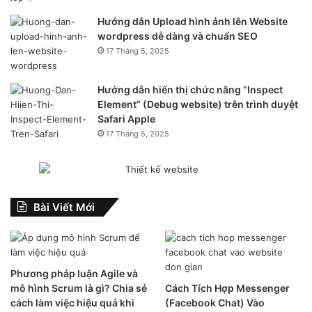
nhưng có tốc độ cực chậm. Hai biểu tượng này không quen
Hướng dẫn Upload hình ảnh lên Website
thuộc giống như LTE hay Wi-Fi. Thi thoảng, nơi sóng yếu,
wordpress dễ dàng và chuẩn SEO
người dùng mới thấy hiển thị biểu tượng này.
17 Tháng 5, 2025
5. Khoá xoay.
Hướng dẫn hiển thị chức năng “Inspect
Element” (Debug website) trên trình duyệt
Có thể người dùng đã quen thuộc với biểu tượng khoá bình
Safari Apple
thường. Tuy nhiên, icon khoá và có thêm vòng tròn bên
17 Tháng 5, 2025
ngoài tương đương với việc không bật chế độ xoay màn
hình. Tính năng này có thể bật/tắt thông qua trung tâm
điều khiển.
Bài Viết Mới
6. Điểm truy cập cá nhân.
Phương pháp luận Agile và
mô hình Scrum là gì? Chia sẻ
Cách Tích Hợp Messenger
cách làm việc hiệu quả khi
(Facebook Chat) Vào