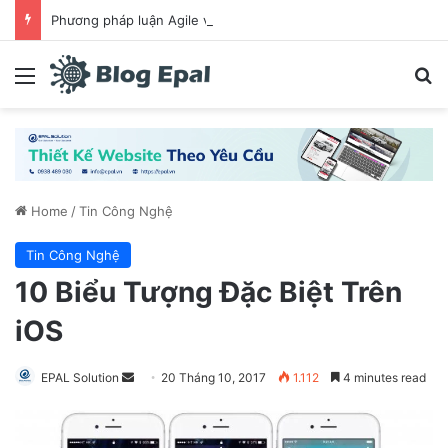
Phương pháp luận Agile và mô hình Scrum là gì? Chia sẻ cách làm việc hiệu quả khi ứng dụng Scrum
Menu
S
Home
/
Tin Công Nghệ
Tin Công Nghệ
10 Biểu Tượng Đặc Biệt Trên
iOS
EPAL Solution
S
20 Tháng 10, 2017
1.112
4 minutes read
e
n