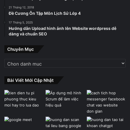
21 Tháng 12, 2018
Đề Cương Ôn Tập Môn Lịch Sử Lớp 4
17 Tháng 5, 2025
Hướng dẫn Upload hình ảnh lên Website wordpress dễ
dàng và chuẩn SEO
Chuyên Mục
Chuyên
Mục
Đôi khi, người dùng sẽ thấy cảnh báo nhỏ bên cạnh biểu
tượng Bluetooth hoặc tai nghe. Điều này đồng nghĩa với
Bài Viết Mới Cập Nhật
việc thông báo thời lượng pin còn lại trên thiết bị đang
được kết nối với iPhone. Tuy nhiên, tính năng này chỉ hiển
thị trên iPhone khi ghép với phụ kiện được Apple hỗ trợ.
8. Không làm phiền.