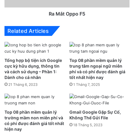
Ra Mắt Oppo F5
Related Articles
Khi bạn bật chế độ “chuyển hướng cuộc gọi”, những cuộc
Tổng hợp bộ tiện ích Google
Top 08 phần mềm quản lý
gọi vào máy bạn bật chế độ đó sẽ tự động chuyển đến một
cực kỳ hữu dụng, thông tin
trung tâm ngoại ngữ miễn
và cách sử dụng – Phần 1:
phí và có phí được đánh giá
số máy khác mà bạn đã cài đặt sẵn. Trường hợp này khá
Dành cho cá nhân
tốt nhất hiện nay
hữu dụng với những người đang đợi cuộc gọi quan trọng
21 Tháng 6, 2023
1 Tháng 7, 2025
nhưng lại mắc vào trường hợp là smartphone yếu sóng
hoặc sắp hết pin. Bạn có thể tùy chỉnh chuyển đến bất kỳ
loại máy nào mà bạn muốn như máy bàn hoặc điện thoại
Top 08 phần mềm quản lý
Gmail Google Gặp Sự Cố,
khác bắt sóng tốt hơn.Thực sự, biểu tượng “chuyển hướng
trường mầm non miễn phí và
Không Thể Gửi File
cuộc gọi” không phổ biến. Nhiều người còn chưa từng sử
có phí được đánh giá tốt nhất
18 Tháng 5, 2023
dụng tính năng này trên iPhone.
hiện nay