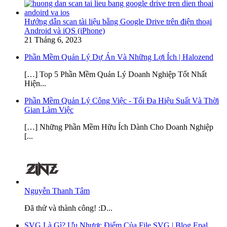
Hướng dẫn scan tài liệu bằng Google Drive trên điện thoại
Android và iOS (iPhone)
21 Tháng 6, 2023
Phần Mềm Quản Lý Dự Án Và Những Lợi Ích | Halozend
[…] Top 5 Phần Mềm Quản Lý Doanh Nghiệp Tốt Nhất
Hiện...
Phần Mềm Quản Lý Công Việc - Tối Đa Hiệu Suất Và Thời
Gian Làm Việc
[…] Những Phần Mềm Hữu Ích Dành Cho Doanh Nghiệp
[...
Nguyễn Thanh Tâm
Đã thử và thành công! :D...
SVG Là Gì? Ưu Nhược Điểm Của File SVG | Blog Epal