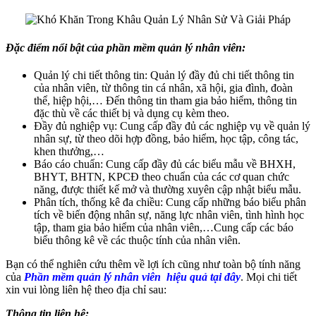
Đặc điểm nổi bật của phần mềm quản lý nhân viên:
Quản lý chi tiết thông tin: Quản lý đầy đủ chi tiết thông tin
của nhân viên, từ thông tin cá nhân, xã hội, gia đình, đoàn
thể, hiệp hội,… Đến thông tin tham gia bảo hiểm, thông tin
đặc thù về các thiết bị và dụng cụ kèm theo.
Đầy đủ nghiệp vụ: Cung cấp đầy đủ các nghiệp vụ về quản lý
nhân sự, từ theo dõi hợp đồng, bảo hiểm, học tập, công tác,
khen thưởng,…
Báo cáo chuẩn: Cung cấp đầy đủ các biểu mẫu về BHXH,
BHYT, BHTN, KPCĐ theo chuẩn của các cơ quan chức
năng, được thiết kế mở và thường xuyên cập nhật biểu mẫu.
Phân tích, thống kê đa chiều: Cung cấp những báo biểu phân
tích về biến động nhân sự, năng lực nhân viên, tình hình học
tập, tham gia bảo hiểm của nhân viên,…Cung cấp các báo
biểu thông kê về các thuộc tính của nhân viên.
Bạn có thể nghiên cứu thêm về lợi ích cũng như toàn bộ tính năng
của
Phần mềm quản lý nhân viên
hiệu quả
tại đây
. Mọi chi tiết
xin vui lòng liên hệ theo địa chỉ sau:
Thông tin liên hệ: