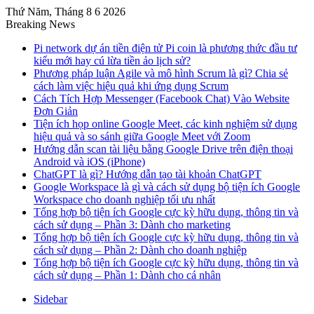
Thứ Năm, Tháng 8 6 2026
Breaking News
Pi network dự án tiền điện tử Pi coin là phương thức đầu tư
kiểu mới hay cú lừa tiền ảo lịch sử?
Phương pháp luận Agile và mô hình Scrum là gì? Chia sẻ
cách làm việc hiệu quả khi ứng dụng Scrum
Cách Tích Hợp Messenger (Facebook Chat) Vào Website
Đơn Giản
Tiện ích họp online Google Meet, các kinh nghiệm sử dụng
hiệu quả và so sánh giữa Google Meet với Zoom
Hướng dẫn scan tài liệu bằng Google Drive trên điện thoại
Android và iOS (iPhone)
ChatGPT là gì? Hướng dẫn tạo tài khoản ChatGPT
Google Workspace là gì và cách sử dụng bộ tiện ích Google
Workspace cho doanh nghiệp tối ưu nhất
Tổng hợp bộ tiện ích Google cực kỳ hữu dụng, thông tin và
cách sử dụng – Phần 3: Dành cho marketing
Tổng hợp bộ tiện ích Google cực kỳ hữu dụng, thông tin và
cách sử dụng – Phần 2: Dành cho doanh nghiệp
Tổng hợp bộ tiện ích Google cực kỳ hữu dụng, thông tin và
cách sử dụng – Phần 1: Dành cho cá nhân
Sidebar