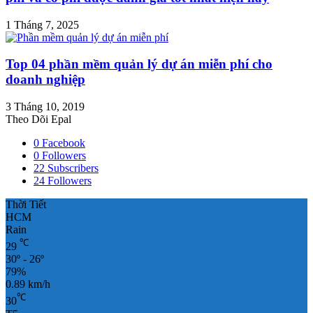
1 Tháng 7, 2025
Top 04 phần mềm quản lý dự án miễn phí cho
doanh nghiệp
3 Tháng 10, 2019
Theo Dõi Epal
0
Facebook
0
Followers
22
Subscribers
24
Followers
Thời Tiết
HCM
Rain
℃
29
30º - 26º
79%
0.89 km/h
℃
30