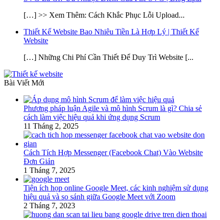
[…] >> Xem Thêm: Cách Khắc Phục Lỗi Upload...
Thiết Kế Website Bao Nhiêu Tiền Là Hợp Lý | Thiết Kế
Website
[…] Những Chi Phí Cần Thiết Để Duy Trì Website [...
Bài Viết Mới
Phương pháp luận Agile và mô hình Scrum là gì? Chia sẻ
cách làm việc hiệu quả khi ứng dụng Scrum
11 Tháng 2, 2025
Cách Tích Hợp Messenger (Facebook Chat) Vào Website
Đơn Giản
1 Tháng 7, 2025
Tiện ích họp online Google Meet, các kinh nghiệm sử dụng
hiệu quả và so sánh giữa Google Meet với Zoom
2 Tháng 7, 2023