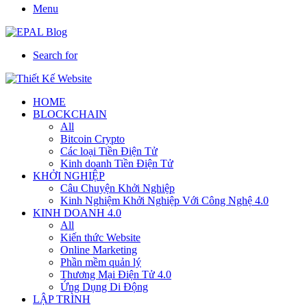
Menu
Search for
HOME
BLOCKCHAIN
All
Bitcoin Crypto
Các loại Tiền Điện Tử
Kinh doanh Tiền Điện Tử
KHỞI NGHIỆP
Câu Chuyện Khởi Nghiệp
Kinh Nghiệm Khởi Nghiệp Với Công Nghệ 4.0
KINH DOANH 4.0
All
Kiến thức Website
Online Marketing
Phần mềm quản lý
Thương Mại Điện Tử 4.0
Ứng Dụng Di Động
LẬP TRÌNH