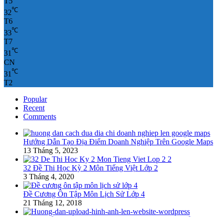
T5
℃
32
T6
℃
33
T7
℃
31
CN
℃
31
T2
Popular
Recent
Comments
Hướng Dẫn Tạo Địa Điểm Doanh Nghiệp Trên Google Maps
13 Tháng 5, 2023
32 Đề Thi Học Kỳ 2 Môn Tiếng Việt Lớp 2
3 Tháng 4, 2020
Đề Cương Ôn Tập Môn Lịch Sử Lớp 4
21 Tháng 12, 2018