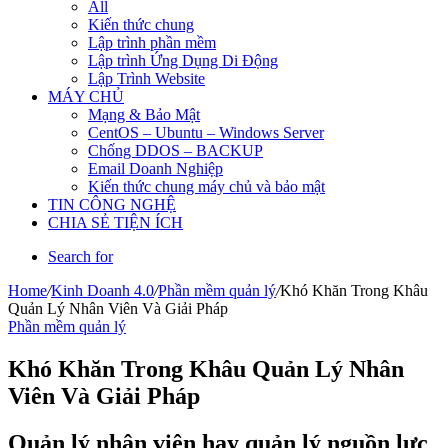
All
Kiến thức chung
Lập trình phần mềm
Lập trình Ứng Dụng Di Động
Lập Trình Website
MÁY CHỦ
Mạng & Bảo Mật
CentOS – Ubuntu – Windows Server
Chống DDOS – BACKUP
Email Doanh Nghiệp
Kiến thức chung máy chủ và bảo mật
TIN CÔNG NGHỆ
CHIA SẺ TIỆN ÍCH
Search for
Home
/
Kinh Doanh 4.0
/
Phần mềm quản lý
/
Khó Khăn Trong Khâu
Quản Lý Nhân Viên Và Giải Pháp
Phần mềm quản lý
Khó Khăn Trong Khâu Quản Lý Nhân
Viên Và Giải Pháp
Quản lý nhân viên hay quản lý nguồn lực