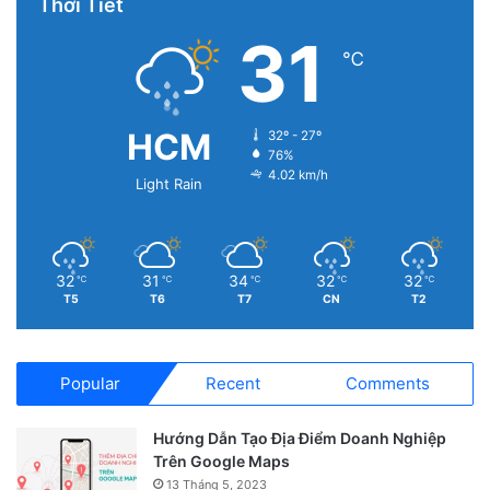
Thời Tiết
31
℃
HCM
32º - 27º
76%
4.02 km/h
Light Rain
32
31
34
32
32
℃
℃
℃
℃
℃
T5
T6
T7
CN
T2
Popular
Recent
Comments
Hướng Dẫn Tạo Địa Điểm Doanh Nghiệp
Trên Google Maps
13 Tháng 5, 2023