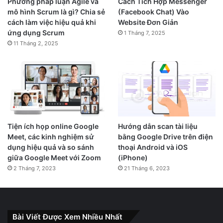
Phương pháp luận Agile và
Cách Tích Hợp Messenger
mô hình Scrum là gì? Chia sẻ
(Facebook Chat) Vào
cách làm việc hiệu quả khi
Website Đơn Giản
ứng dụng Scrum
1 Tháng 7, 2025
11 Tháng 2, 2025
Tiện ích họp online Google
Hướng dẫn scan tài liệu
Meet, các kinh nghiệm sử
bằng Google Drive trên điện
dụng hiệu quả và so sánh
thoại Android và iOS
giữa Google Meet với Zoom
(iPhone)
2 Tháng 7, 2023
21 Tháng 6, 2023
Bài Viết Được Xem Nhiều Nhất