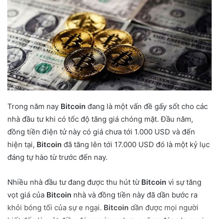
d
a
n
e
m
a
i
l
Trong năm nay
Bitcoin
đang là một vấn đề gấy sốt cho các
nhà đầu tư khi có tốc độ tăng giá chóng mặt. Đầu năm,
đồng tiền điện tử này có giá chưa tới 1.000 USD và đến
hiện tại,
Bitcoin
đã tăng lên tới 17.000 USD đó là một kỷ lục
đáng tự hào từ trước đến nay.
Nhiều nhà đầu tư đang được thu hút từ
Bitcoin
vì sự tăng
vọt giá của
Bitcoin
nhà và đồng tiền này đã dần bước ra
khỏi bóng tối của sự e ngại.
Bitcoin
dần được mọi người