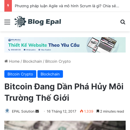
Phương pháp luận Agile và mô hình Scrum là gì? Chia sẻ cách làm việc hiệu quả khi ứng dụng Scrum
Menu
S
Home
/
Blockchain
/
Bitcoin Crypto
Bitcoin Crypto
Blockchain
Bitcoin Đang Dần Phá Hủy Môi
Trường Thế Giới
EPAL Solution
S
16 Tháng 12, 2017
1.339
2 minutes read
e
n