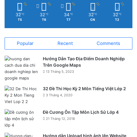
32
32
34
32
32
℃
℃
℃
℃
℃
T5
T6
T7
CN
T2
Popular
Recent
Comments
Hướng Dẫn Tạo Địa Điểm Doanh Nghiệp
Trên Google Maps
13 Tháng 5, 2023
32 Đề Thi Học Kỳ 2 Môn Tiếng Việt Lớp 2
3 Tháng 4, 2020
Đề Cương Ôn Tập Môn Lịch Sử Lớp 4
21 Tháng 12, 2018
Hướng dẫn Upload hình ảnh lên Website