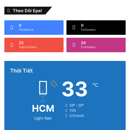
Theo Dõi Epal
0
0
Facebook
Followers
22
24
Subscribers
Followers
Thời Tiết
33
℃
HCM
33º - 26º
70%
3.13 km/h
Light Rain