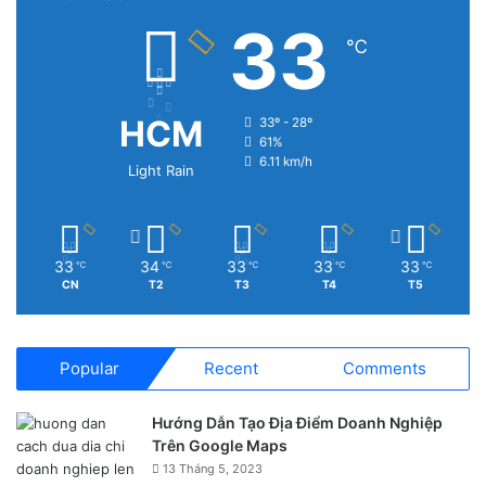
33
℃
HCM
33º - 28º
61%
6.11 km/h
Light Rain
33
34
33
33
33
℃
℃
℃
℃
℃
CN
T2
T3
T4
T5
Popular
Recent
Comments
Hướng Dẫn Tạo Địa Điểm Doanh Nghiệp
Trên Google Maps
13 Tháng 5, 2023