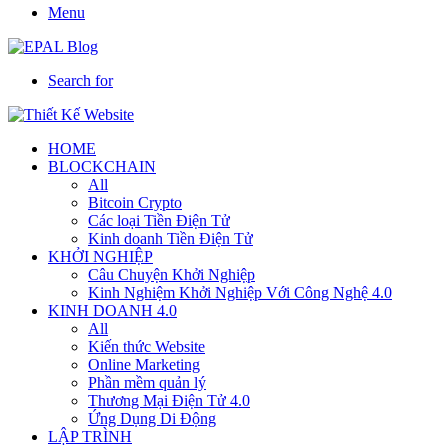
Menu
Search for
HOME
BLOCKCHAIN
All
Bitcoin Crypto
Các loại Tiền Điện Tử
Kinh doanh Tiền Điện Tử
KHỞI NGHIỆP
Câu Chuyện Khởi Nghiệp
Kinh Nghiệm Khởi Nghiệp Với Công Nghệ 4.0
KINH DOANH 4.0
All
Kiến thức Website
Online Marketing
Phần mềm quản lý
Thương Mại Điện Tử 4.0
Ứng Dụng Di Động
LẬP TRÌNH