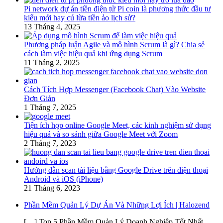
Pi network dự án tiền điện tử Pi coin là phương thức đầu tư
kiểu mới hay cú lừa tiền ảo lịch sử?
13 Tháng 4, 2025
Phương pháp luận Agile và mô hình Scrum là gì? Chia sẻ
cách làm việc hiệu quả khi ứng dụng Scrum
11 Tháng 2, 2025
Cách Tích Hợp Messenger (Facebook Chat) Vào Website
Đơn Giản
1 Tháng 7, 2025
Tiện ích họp online Google Meet, các kinh nghiệm sử dụng
hiệu quả và so sánh giữa Google Meet với Zoom
2 Tháng 7, 2023
Hướng dẫn scan tài liệu bằng Google Drive trên điện thoại
Android và iOS (iPhone)
21 Tháng 6, 2023
Phần Mềm Quản Lý Dự Án Và Những Lợi Ích | Halozend
[…] Top 5 Phần Mềm Quản Lý Doanh Nghiệp Tốt Nhất