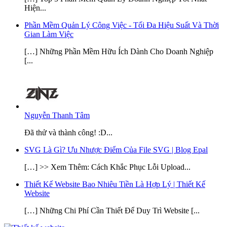
Hiện...
Phần Mềm Quản Lý Công Việc - Tối Đa Hiệu Suất Và Thời
Gian Làm Việc
[…] Những Phần Mềm Hữu Ích Dành Cho Doanh Nghiệp
[...
Nguyễn Thanh Tâm
Đã thử và thành công! :D...
SVG Là Gì? Ưu Nhược Điểm Của File SVG | Blog Epal
[…] >> Xem Thêm: Cách Khắc Phục Lỗi Upload...
Thiết Kế Website Bao Nhiêu Tiền Là Hợp Lý | Thiết Kế
Website
[…] Những Chi Phí Cần Thiết Để Duy Trì Website [...