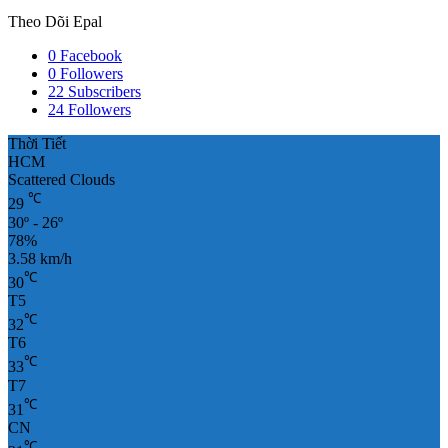
Theo Dõi Epal
0
Facebook
0
Followers
22
Subscribers
24
Followers
Thời Tiết
HCM
Scattered Clouds
℃
29
30º - 26º
78%
3.58 km/h
℃
30
T5
℃
32
T6
℃
33
T7
℃
31
CN
℃