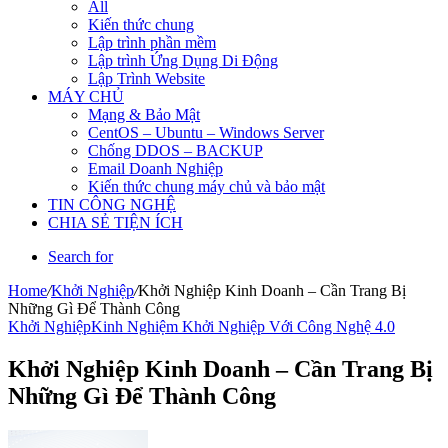
All
Kiến thức chung
Lập trình phần mềm
Lập trình Ứng Dụng Di Động
Lập Trình Website
MÁY CHỦ
Mạng & Bảo Mật
CentOS – Ubuntu – Windows Server
Chống DDOS – BACKUP
Email Doanh Nghiệp
Kiến thức chung máy chủ và bảo mật
TIN CÔNG NGHỆ
CHIA SẺ TIỆN ÍCH
Search for
Home
/
Khởi Nghiệp
/
Khởi Nghiệp Kinh Doanh – Cần Trang Bị
Những Gì Để Thành Công
Khởi Nghiệp
Kinh Nghiệm Khởi Nghiệp Với Công Nghệ 4.0
Khởi Nghiệp Kinh Doanh – Cần Trang Bị
Những Gì Để Thành Công