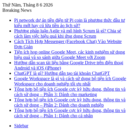
Thứ Năm, Tháng 8 6 2026
Breaking News
Pi network dự án tiền điện tử Pi coin là phương thức đầu tư
kiểu mới hay cú lừa tiền ảo lịch sử?
Phương pháp luận Agile và mô hình Scrum là gì? Chia sẻ
cách làm việc hiệu quả khi ứng dụng Scrum
Cách Tích Hợp Messenger (Facebook Chat) Vào Website
Đơn Giản
Tiện ích họp online Google Meet, các kinh nghiệm sử dụng
hiệu quả và so sánh giữa Google Meet với Zoom
Hướng dẫn scan tài liệu bằng Google Drive trên điện thoại
Android và iOS (iPhone)
ChatGPT là gì? Hướng dẫn tạo tài khoản ChatGPT
Google Workspace là gì và cách sử dụng bộ tiện ích Google
Workspace cho doanh nghiệp tối ưu nhất
Tổng hợp bộ tiện ích Google cực kỳ hữu dụng, thông tin và
cách sử dụng – Phần 3: Dành cho marketing
Tổng hợp bộ tiện ích Google cực kỳ hữu dụng, thông tin và
cách sử dụng – Phần 2: Dành cho doanh nghiệp
Tổng hợp bộ tiện ích Google cực kỳ hữu dụng, thông tin và
cách sử dụng – Phần 1: Dành cho cá nhân
Sidebar