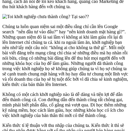
hàng, cách ăn nói để lôi kéo khách hàng, quảng cáo Marketing để
thu hút khách hàng đến với chúng ta.
Chúng ta luôn quan niệm sai một điều rằng chỉ cần lên Google
search “nên đầu tư vào đâu?” hay “nên kinh doanh mặt hàng gì?”.
Những quan niệm đó là sai lầm vì không ai khi làm giàu rồi lại đi
lên Internet chỉ chúng ta cả. khi ra ngoài làm ăn, khởi nghiệp bạn
nên nhớ lấy một câu nói: “không ai cho không ta thứ gì”. Mỗi một
bài viết đăng trên mạng cũng chỉ chia sẻ những điều mà họ nhàn rỗi
nói bừa, cũng có những bài đăng lên để thu hút mọi người đến với
những khóa học của họ để làm giàu. Những người đã thành công
trong việc khởi nghiệp họ sẽ không giúp chúng ta vì họ sợ chúng ta
sẽ cạnh tranh chung mặt hàng với họ hay đầu tư chung một lĩnh vực
và rồi doanh thu của họ sẽ bị tuột dốc bởi vì đã chia sẻ kinh nghiệm,
kiến thức của bản thân lên Internet.
Không có một cách khởi nghiệp nào là dễ dàng và tiện lợi để dẫn
đến thành công cả. Con đường dẫn đến thành công rất chông gai,
mình phải biết phấn đấu, cố gắng mà vượt qua. Đi học thêm những
kỹ năng mềm, học cách làm giàu, học những khóa học có ích cho
việc khởi nghiệp của bản thân thì mới có thể thành công.
Kiến thức tỉ lệ thuận với thu nhập của chúng ta. Kiến thức ít thì sẽ
chỉ thu nhập được bằng với số thu nhập của người bán hàng ngoài